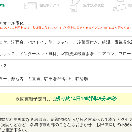
車場
宅配ボックス
温水洗浄便座
防
※オール電化
について…利用料金は、共益費に含まれるタイプや個別に契約するタイプなど物件により異なりま
ロ付、洗面台、バストイレ別、シャワー、冷蔵庫付き、給湯、電気温水
ボックス、インターネット無料、室内洗濯機置き場、エアコン、フロー
ック
ター、敷地内ゴミ置場、駐車場2台以上、駐輪場
残り約14日19時間45分44秒
次回更新予定日まで
両線が利用可能な各務原市。新鵜沼駅からなら名古屋へも１本でアクセ
、病院などなど、各務原市近郊のことならおまかせ！お部屋探しの不安
でご相談下さい。