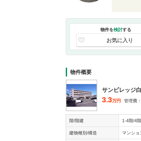
物件を
検討
する
お気に入り
物件概要
サンビレッジ
3.3
万円
管理費：5
階/階建
1-4階/4
建物種別/構造
マンショ