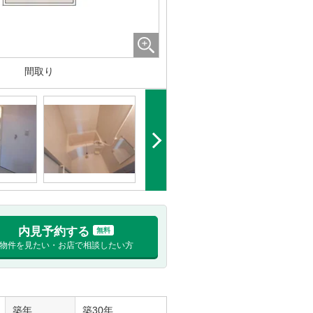
間取り
内見予約する
無料
物件を見たい・お店で相談したい方
築年
築30年