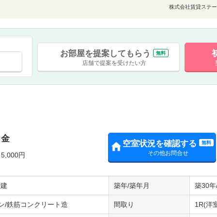
株式会社賃貸ステー
お部屋を提案してもらう
無料
店舗で提案を受けたい方
白金
空室状況を確認する
無料
その他お問合せ
,000円
階建
築年/築年月
築30年
ン/鉄筋コンクリート造
間取り
1R(洋室