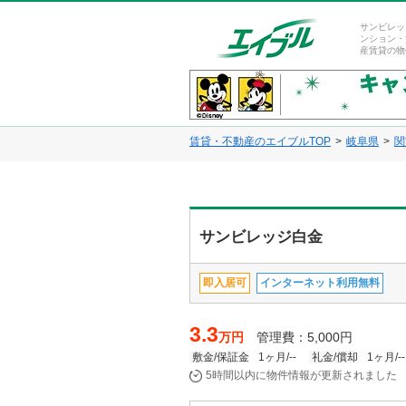
サンビレッ
ンション・
産賃貸の物
賃貸・不動産のエイブルTOP
岐阜県
関
サンビレッジ白金
即入居可
インターネット利用無料
3.3
万円
管理費：5,000円
敷金/保証金
1ヶ月/--
礼金/償却
1ヶ月/--
5時間以内に物件情報が更新されました