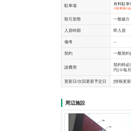
有料駐車場1
駐車場
※駐車場の金
取引形態
一般媒介
入居時期
即入居
備考
--
契約
一般契約(
契約時必須
諸費用
円)※毎
更新日/次回更新予定日
[情報更新日
周辺施設