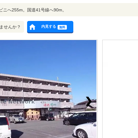
ニへ255m。国道41号線へ90m。
ませんか？
内見する
無料