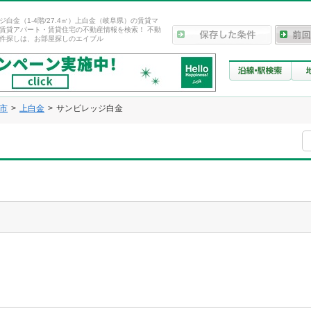
ジ白金（1-4階/27.4㎡）上白金（岐阜県）の賃貸マ
賃貸アパート・賃貸住宅の不動産情報を検索！ 不動
件探しは、お部屋探しのエイブル
市
上白金
サンビレッジ白金