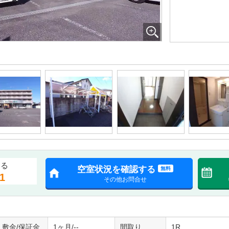
する
空室状況を確認する
無料
1
その他お問合せ
敷金/保証金
1ヶ月/--
間取り
1R