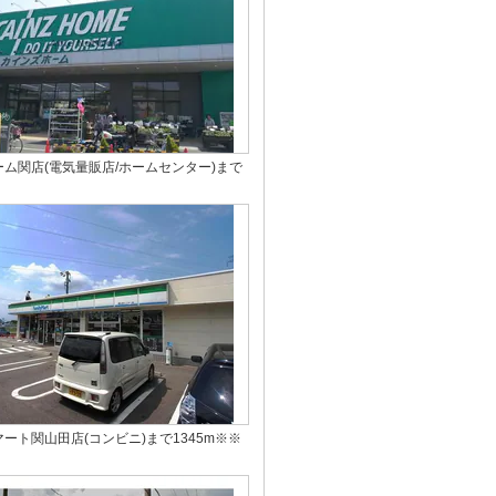
ム関店(電気量販店/ホームセンター)まで
ート関山田店(コンビニ)まで1345m※※