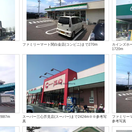
ファミリーマート関白金店(コンビニ)まで270m
カインズホー
1720m
887m
スーパー三心芥見店(スーパー)まで2424m※※参考写
ファミリーマ
真
参考写真