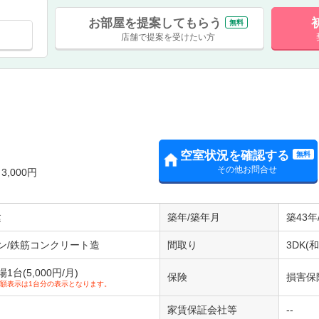
お部屋を提案してもらう
無料
店舗で提案を受けたい方
Ⅲ
空室状況を確認する
無料
その他お問合せ
,000円
建
築年/築年月
築43年
ン/鉄筋コンクリート造
間取り
3DK(和
台(5,000円/月)
保険
損害保
額表示は1台分の表示となります。
家賃保証会社等
--