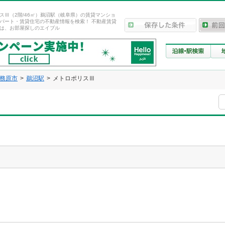
スⅢ（2階/46㎡）鵜沼駅（岐阜県）の賃貸マンショ
パート・賃貸住宅の不動産情報を検索！ 不動産賃貸
は、お部屋探しのエイブル
務原市
鵜沼駅
メトロポリスⅢ