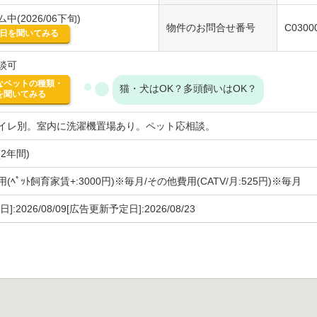
中(2026/06下旬)
物件のお問合せ番号
C0300
日を聞いてみる
談可
なペットの種類・
猫・犬はOK？多頭飼いはOK？
を聞いてみる
イレ別。室内に洗濯機置場あり。ペット応相談。
2年間)
(ﾍﾟｯﾄ飼育家賃+:3000円)※毎月/その他費用(CATV/月:525円)※毎月
]:2026/08/09[広告更新予定日]:2026/08/23