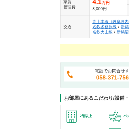
4.1
家賃
万円
管理費
3,000円
高山本線（岐阜県内
交通
名鉄各務原線
/
新鵜
名鉄犬山線
/
新鵜沼
電話でお問合せ
058-371-756
お部屋にあるこだわり/設備
2階以上
バ