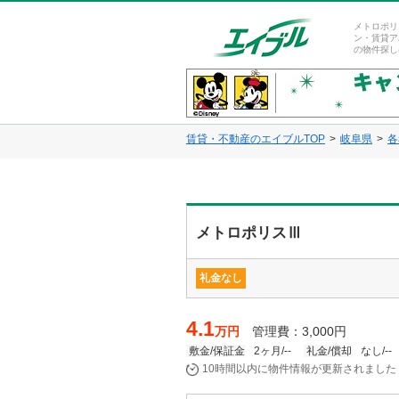
メトロポリ
ン・賃貸ア
の物件探し
賃貸・不動産のエイブルTOP
岐阜県
各
メトロポリスⅢ
礼金なし
4.1
万円
管理費：3,000円
敷金/保証金
2ヶ月/--
礼金/償却
なし/--
10時間以内に物件情報が更新されました