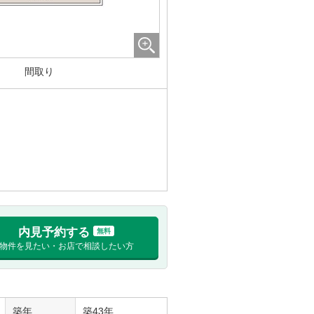
間取り
内見予約する
無料
物件を見たい・お店で相談したい方
築年
築43年