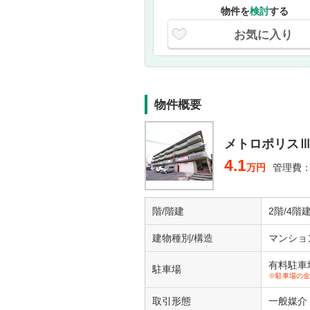
物件を
検討
する
お気に入り
物件概要
メトロポリス
4.1
万円
管理費：3
階/階建
2階/4階
建物種別/構造
マンショ
有料駐車場1
駐車場
※駐車場の金
取引形態
一般媒介