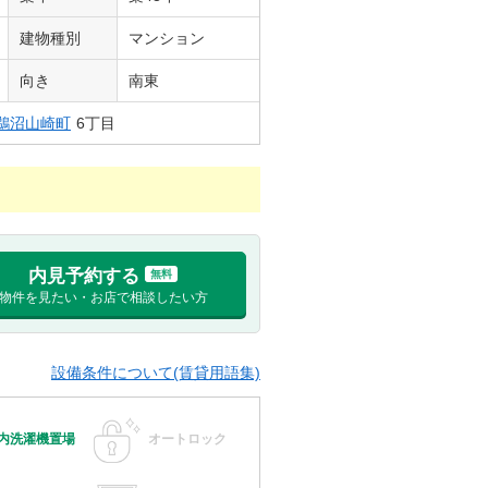
建物種別
マンション
向き
南東
鵜沼山崎町
6丁目
内見予約する
無料
物件を見たい・お店で相談したい方
設備条件について(賃貸用語集)
内洗濯機置場
オートロック