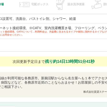
車場
宅配ボックス
温水洗浄便座
防
ロ設置可、洗面台、バストイレ別、シャワー、給湯
ーネット接続環境、※CATV、室内洗濯機置き場、フローリング、ベラ
ット接続環境、CATVについて…利用料金は、共益費に含まれるタイプや個別に契約するタイプな
にお問合せください。
残り約14日13時間51分40秒
次回更新予定日まで
両線が利用可能な各務原市。新鵜沼駅からなら名古屋へも１本でアクセ
、病院などなど、各務原市近郊のことならおまかせ！お部屋探しの不安
でご相談下さい。
株式会社賃貸ステー