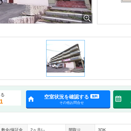
する
空室状況を確認する
無料
1
その他お問合せ
敷金/保証金
2ヶ月/--
間取り
3DK