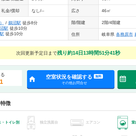
礼金/償却
なし/--
広さ
46㎡
階/階建
2階/4階建
）
/
鵜沼駅
徒歩8分
沼駅
徒歩10分
駅
徒歩10分
住所
岐阜県
各務原市
残り約14日13時間51分40秒
次回更新予定日まで
する
空室状況を確認する
無料
1
その他お問合せ
・特徴
ス・トイレ別
独立洗面台
エアコン
室