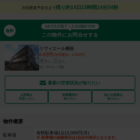
残り約14日23時間14分53秒
次回更新予定日まで
1分で入力完了！入力2項目でOK
無料
この物件にお問合せする
リヴィエール桐谷
2.4万円
(管理費等：4,000円)
なし
なし
敷
礼
1K / 25.5㎡ / 3階
最新の空室状況が知りたい
お部屋を
初期費用が
似たお部屋を
内見したい
知りたい
知りたい
物件概要
有料駐車場1台(3,000円/月)
駐車場
駐車場の金額表示は1台分の表示となります。