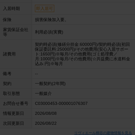
入居時期
即入居可
保険
損害保険加入要。
家賃保証会社
利用必須(実費)
等
契約時必須(修繕分担金:60000円)/契約時必須(初回
保証委託料:25000円)/その他費用(安心入居サポー
諸費用
ト:1650円)※毎月/その他費用(ゴミ処理費／
月:1000円)※毎月/その他費用(☆共益費に水道料金
込み:円)※毎月
備考
--
契約
一般契約(2年間)
取引形態
一般媒介
お問合せ番号
C03000453-000001076307
情報更新日
2026/08/08
次回更新日
2026/08/22
リヴィエール桐谷の建物情報を見る