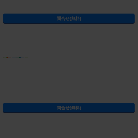
所在地
岐阜県各務原市蘇原吉新町 1丁目15
10:00～18:30 水曜日定休日 夏季休暇令和８
営業時間
年8月12日(水)～14日(金)
免許番号
岐阜県知事免許（3）第4783号
電話番号
058-371-7561
内見予約する
無料
電話でお問合せ
おすすめ
電話ならやりとりがスムーズです
お電話をおかけの際は、お問合せ番号
C03000453-000001076307
をお控
えの上、お電話ください
名鉄・ＪＲ両線が利用可能な各務原市。新鵜沼駅からなら名古屋へも１本
でアクセス可能。買い物に便利なお店や、飲食店、病院などなど、各務原
市近郊のことならおまかせ！お部屋探しの不安や疑問、なんでもお気軽に
続きを読む