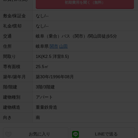
初期費用を聞く（無料）
敷金/保証金
なし/--
礼金/償却
なし/--
交通
岐阜（乗合）バス（関市）/関山田徒歩5分
住所
岐阜県
関市
山田
間取り
1K(K2.5 洋室8.5)
専有面積
25.5㎡
築年/築年月
築30年/1996年08月
階/階建
3階/3階建
建物種別
アパート
建物構造
重量鉄骨造
向き
南
お気に入り
LINEで送る