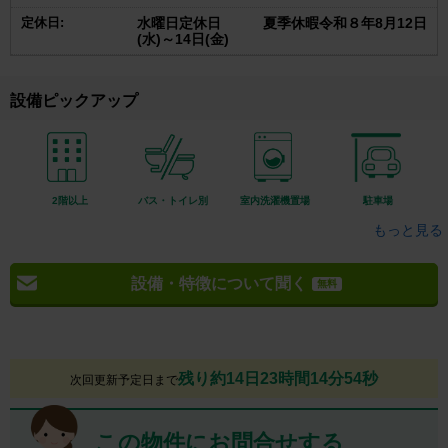
定休日:
水曜日定休日 夏季休暇令和８年8月12日
(水)～14日(金)
設備ピックアップ
2階以上
バス・トイレ別
室内洗濯機置場
駐車場
もっと見る
設備・特徴について聞く
無料
残り約14日23時間14分53秒
次回更新予定日まで
この物件にお問合せする