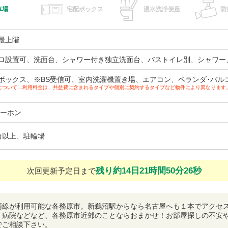
車場
宅配ボックス
温水洗浄便座
防
最上階
ロ設置可、洗面台、シャワー付き独立洗面台、バストイレ別、シャワー
ボックス、※BS受信可、室内洗濯機置き場、エアコン、ベランダ･バル
について…利用料金は、共益費に含まれるタイプや個別に契約するタイプなど物件により異なります
ターホン
台以上、駐輪場
残り約14日21時間50分25秒
次回更新予定日まで
両線が利用可能な各務原市。新鵜沼駅からなら名古屋へも１本でアクセ
、病院などなど、各務原市近郊のことならおまかせ！お部屋探しの不安
でご相談下さい。