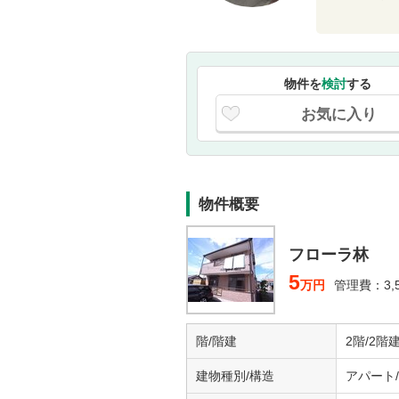
物件を
検討
する
お気に入り
物件概要
フローラ林
5
万円
管理費：3,
階/階建
2階/2階
建物種別/構造
アパート