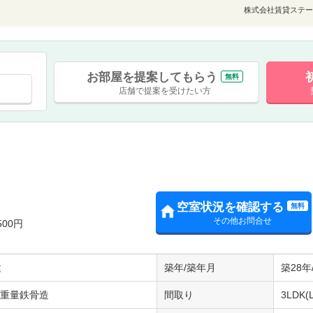
株式会社賃貸ステー
お部屋を提案してもらう
無料
店舗で提案を受けたい方
空室状況を確認する
無料
その他お問合せ
500円
建
築年/築年月
築28年
/重量鉄骨造
間取り
3LDK(