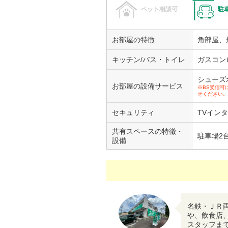
ペット相談可
駐
お部屋の特徴
角部屋、
キッチン/バス・トイレ
ガスコン
シューズ
お部屋の設備サービス
※BS受信可
せください。
セキュリティ
TVイン
共有スペースの特徴・
駐車場2
設備
名鉄・ＪＲ
や、飲食店
スタッフま