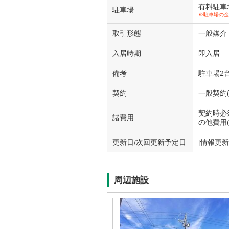
有料駐車場1
駐車場
※駐車場の金
取引形態
一般媒介
入居時期
即入居
備考
駐車場2
契約
一般契約(
契約時必須
諸費用
の他費用(
更新日/次回更新予定日
[情報更新日
周辺施設