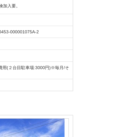
険加入要。
0453-000001075A-2
費用(２台目駐車場:3000円)※毎月/そ