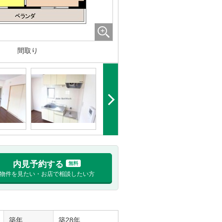
間取り
内見予約する
無料
物件を見たい・お店で相談したい方
築年
築28年