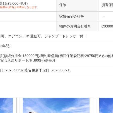
台(3,000円/月)
保険
損害保
額表示は1台分の表示となります。
家賃保証会社等
--
物件のお問合せ番号
C0300
台可。エアコン、BS受信可、シャンプードレッサー付！
2年間)
(修繕分担金:130000円)/契約時必須(初回保証委託料:29750円)/その他
安心入居サポート/月:800円)※毎月
]:2026/08/07[広告更新予定日]:2026/08/21