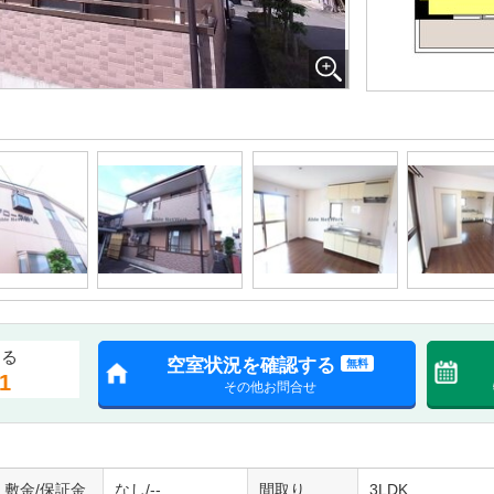
する
空室状況を確認する
無料
1
その他お問合せ
敷金/保証金
なし/--
間取り
3LDK