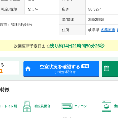
礼金/償却
なし/--
広さ
58.32㎡
階/階建
2階/2階建
原市）/南町徒歩5分
住所
岐阜県
各務原市
残り約14日21時間50分25秒
次回更新予定日まで
する
空室状況を確認する
無料
1
その他お問合せ
・特徴
ス・トイレ別
独立洗面台
エアコン
室