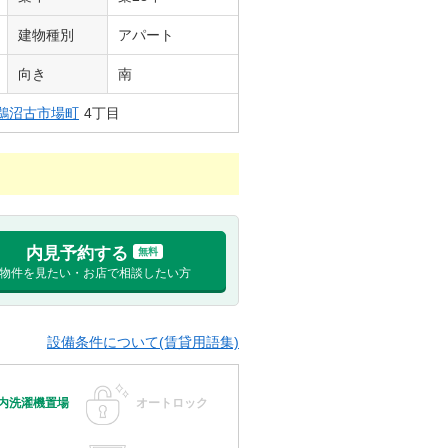
建物種別
アパート
向き
南
鵜沼古市場町
4丁目
内見予約する
無料
物件を見たい・お店で相談したい方
設備条件について(賃貸用語集)
内洗濯機置場
オートロック