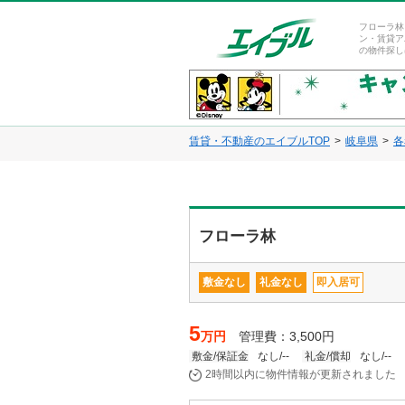
フローラ林
ン・賃貸ア
の物件探し
賃貸・不動産のエイブルTOP
岐阜県
各
フローラ林
敷金なし
礼金なし
即入居可
5
万円
管理費：3,500円
敷金/保証金
なし/--
礼金/償却
なし/--
2時間以内に物件情報が更新されました