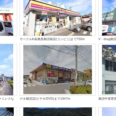
サークルK各務原鵜沼南店(コンビニ)まで750m
V・drug鵜
ァミレスな
ゲオ鵜沼店(ビデオ/DVD)まで1947m
鵜沼中保育所