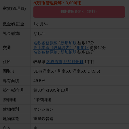
5
万円(管理費等：3,000円)
家賃(管理費)
初期費用を聞く（無料）
敷金/保証金
1ヶ月/--
礼金/償却
なし/--
名鉄各務原線
/
新那加駅
徒歩17分
交通
高山本線（岐阜県内）
/
那加駅
徒歩17分
名鉄各務原線
/
新加納駅
徒歩16分
住所
岐阜県
各務原市
那加野畑町
1丁目
間取り
3DK(洋室5.7 和室6.0 洋室6.0 DK5.5)
専有面積
49.5㎡
築年/築年月
築30年/1995年10月
階/階建
2階/3階建
建物種別
マンション
建物構造
重量鉄骨造
向き
南