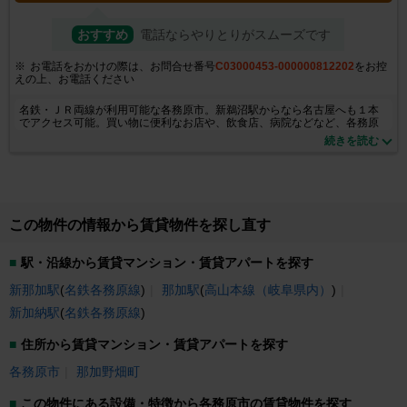
おすすめ
電話ならやりとりがスムーズです
お電話をおかけの際は、お問合せ番号
C03000453-000000812202
をお控
えの上、お電話ください
名鉄・ＪＲ両線が利用可能な各務原市。新鵜沼駅からなら名古屋へも１本
でアクセス可能。買い物に便利なお店や、飲食店、病院などなど、各務原
市近郊のことならおまかせ！お部屋探しの不安や疑問、なんでもお気軽に
続きを読む
当店スタッフまでご相談下さい。
この物件の情報から賃貸物件を探し直す
駅・沿線から賃貸マンション・賃貸アパートを探す
新那加駅
(
名鉄各務原線
)
那加駅
(
高山本線（岐阜県内）
)
新加納駅
(
名鉄各務原線
)
住所から賃貸マンション・賃貸アパートを探す
各務原市
那加野畑町
この物件にある設備・特徴から各務原市の賃貸物件を探す