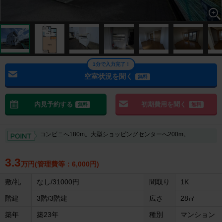
1分で入力完了！
空室状況を聞く
無料
内見予約する
初期費用を聞く
無料
無料
コンビニへ180m。大型ショッピングセンターへ200m。
3.3
万円(管理費等：6,000円)
敷/礼
なし/31000円
間取り
1K
階建
3階/3階建
広さ
28㎡
築年
築23年
種別
マンション