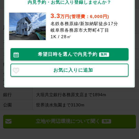
内見したい
知りたい
知りたい
内見予約・お気に入り登録しませんか？
3.3
万円(管理費：6,000円)
名鉄各務原線/新加納駅徒歩17分
地図を見る
周辺施設
岐阜県各務原市大野町4丁目
1K / 28㎡
イオン各務原店まで665m
スーパー
スーパー三心那加店まで2469m
希望日時を選んで内見予約
コンビニ
サークルK那加日新店まで873m:※参考写真
無料
病院
医療法人秀幸会横山病院まで2040m
お気に入りに追加
電気量販店/
ホームセンタ
ケーズデンキ各務原店まで1052m
ー
銀行
大垣共立銀行各務原支店まで1894m
公園
世界淡水魚園まで3130m
立地や周辺環境について聞く
無料