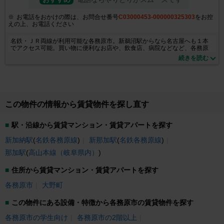
お電話をおかけの際は、お問合せ番号
C03000453-000000325303
をお控
えの上、お電話ください
名鉄・ＪＲ両線が利用可能な各務原市。新鵜沼駅からなら名古屋へも１本
でアクセス可能。買い物に便利なお店や、飲食店、病院などなど、各務原
市近郊のことならおまかせ！お部屋探しの不安や疑問、なんでもお気軽に
続きを読む
当店スタッフまでご相談下さい。
この物件の情報から賃貸物件を探し直す
駅・沿線から賃貸マンション・賃貸アパートを探す
新加納駅
(
名鉄各務原線
)
新那加駅
(
名鉄各務原線
)
那加駅
(
高山本線（岐阜県内）
)
住所から賃貸マンション・賃貸アパートを探す
各務原市
大野町
この物件にある設備・特徴から各務原市の賃貸物件を探す
各務原市の学生向け
各務原市の2階以上