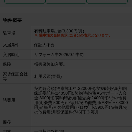
物件概要
有料駐車場1台(3,300円/月)
駐車場
駐車場の金額表示は1台分の表示となります。
入居条件
保証人不要
入居時期
リフォーム中2026/07 中旬
保険
損害保険加入要。
家賃保証会社
利用必須(実費)
等
契約時必須(消毒施工料:22000円)/契約時必須(初回
保証委託料:24850円)/契約時必須(ASサポート入会
金:3000円)/契約時必須(鍵交換:24000円)/その他費
諸費用
用(町会費:500円)※毎月/その他費用(ASｻﾎﾟｰﾄ:3000
円)※毎月/その他費用(ゼロｻﾎﾟｰﾄ:3900円)※毎月/そ
の他費用(月額保証料:746円)※毎月
備考
--
契約
一般契約(2年間)