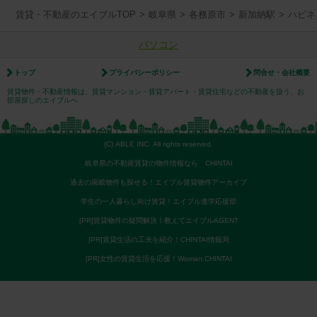
賃貸・不動産のエイブルTOP
>
岐阜県
>
各務原市
>
新加納駅
>
ハピネ
パソコン
トップ
プライバシーポリシー
問合せ・会社概要
賃貸物件・不動産情報は、賃貸マンション・賃貸アパート・賃貸住宅などの不動産を扱う、お
部屋探しのエイブルへ
(C) ABLE INC. All rights reserved.
岐阜県の不動産賃貸の物件情報なら CHINTAI
過去の掲載物件も探せる！エイブル賃貸物件アーカイブ
学生の一人暮らし向け賃貸！エイブル進学応援部
[PR]賃貸物件の疑問解決！教えてエイブルAGENT
[PR]賃貸生活の工夫を紹介！CHINTAI情報局
[PR]女性の賃貸生活を応援！Woman.CHINTAI