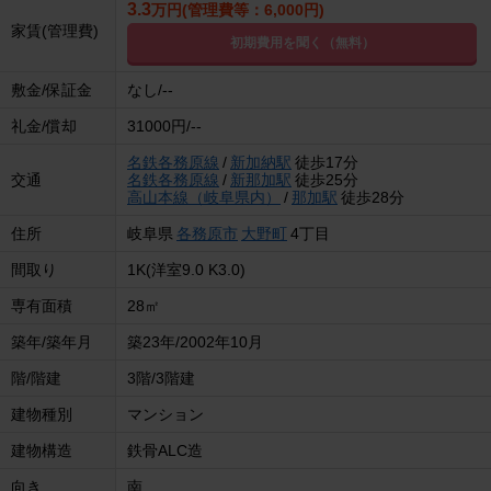
3.3
万円(管理費等：6,000円)
家賃(管理費)
初期費用を聞く（無料）
敷金/保証金
なし/--
礼金/償却
31000円/--
名鉄各務原線
/
新加納駅
徒歩17分
交通
名鉄各務原線
/
新那加駅
徒歩25分
高山本線（岐阜県内）
/
那加駅
徒歩28分
住所
岐阜県
各務原市
大野町
4丁目
間取り
1K(洋室9.0 K3.0)
専有面積
28㎡
築年/築年月
築23年/2002年10月
階/階建
3階/3階建
建物種別
マンション
建物構造
鉄骨ALC造
向き
南