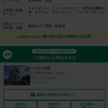
ス・トイレ
暖房便座、給湯
クローゼット、シューズボックス、室内洗濯機置き
お部屋の設備
場、エアコン、フローリング、ベランダ･バルコニ
サービス
ー
共有スペース
敷地内ゴミ置場、駐輪場
の特徴・設備
残り約14日19時間35分31秒
次回更新予定日まで
1分で入力完了！入力2項目でOK
無料
この物件にお問合せする
ハピネス大野
3.3万円
(管理費等：6,000円)
なし
31000円
敷
礼
1K / 28㎡ / 3階
最新の空室状況が知りたい
お部屋を
初期費用が
似たお部屋を
内見したい
知りたい
知りたい