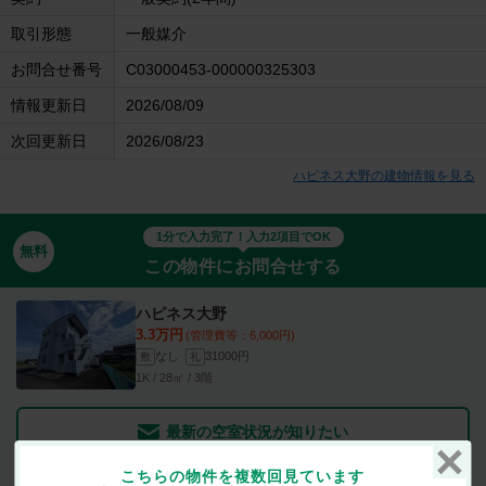
取引形態
一般媒介
お問合せ番号
C03000453-000000325303
情報更新日
2026/08/09
次回更新日
2026/08/23
ハピネス大野の建物情報を見る
1分で入力完了！入力2項目でOK
無料
この物件にお問合せする
ハピネス大野
3.3万円
(管理費等：6,000円)
なし
31000円
敷
礼
1K / 28㎡ / 3階
最新の空室状況が知りたい
こちらの物件を複数回見ています
お部屋を
初期費用が
似たお部屋を