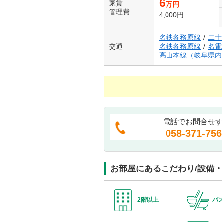
6
家賃
万円
管理費
4,000円
名鉄各務原線
/
二十
交通
名鉄各務原線
/
名電
高山本線（岐阜県内
電話でお問合せ
058-371-756
お部屋にあるこだわり/設備
2階以上
バ