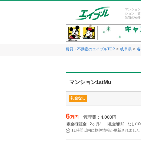
マンション
ション・賃
賃貸の物件
賃貸・不動産のエイブルTOP
岐阜県
各
マンション1stMu
礼金なし
6
万円
管理費：4,000円
敷金/保証金
2ヶ月/--
礼金/償却
なし/10
11時間以内に物件情報が更新されました