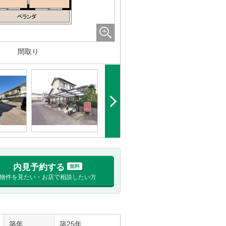
間取り
内見予約する
無料
物件を見たい・お店で相談したい方
築年
築25年