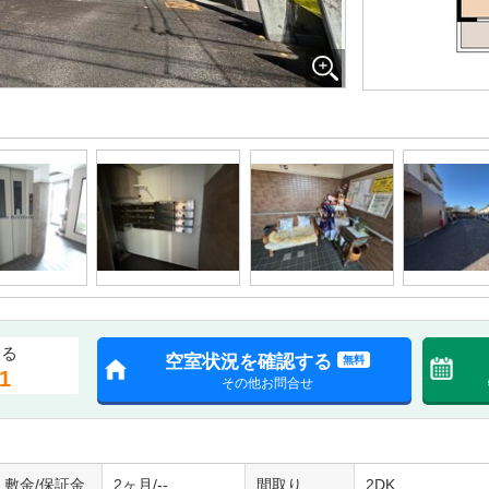
する
空室状況を確認する
無料
1
その他お問合せ
敷金/保証金
2ヶ月/--
間取り
2DK