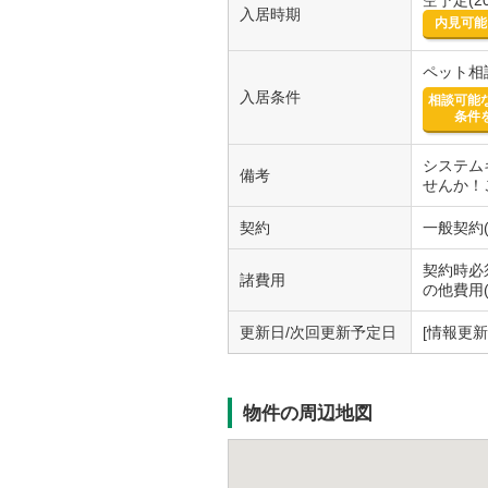
空予定(20
入居時期
内見可能
ペット相
入居条件
相談可能
条件
システム
備考
せんか！
契約
一般契約(
契約時必須
諸費用
の他費用(
更新日/次回更新予定日
[情報更新日
物件の周辺地図