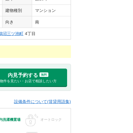
建物種別
マンション
向き
南
鵜沼三ツ池町
4丁目
内見予約する
無料
物件を見たい・お店で相談したい方
設備条件について(賃貸用語集)
内洗濯機置場
オートロック