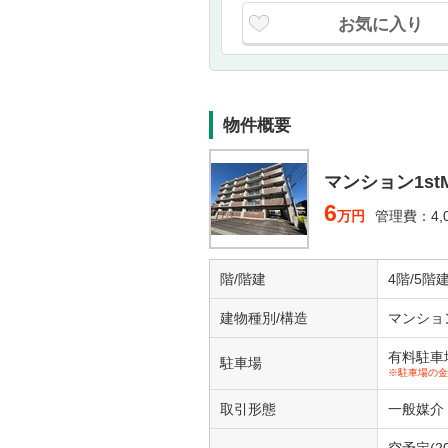
お気に入り
物件概要
マンション1st
6
万円
管理費：4,
階/階建
4階/5階
建物種別/構造
マンショ
有料駐車場1
駐車場
※駐車場の金
取引形態
一般媒介