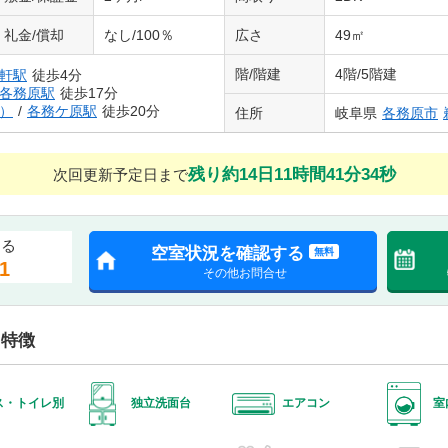
礼金/償却
なし/100％
広さ
49㎡
階/階建
4階/5階建
軒駅
徒歩4分
各務原駅
徒歩17分
）
/
各務ケ原駅
徒歩20分
住所
岐阜県
各務原市
残り約14日11時間41分33秒
次回更新予定日まで
する
空室状況を確認する
無料
1
その他お問合せ
・特徴
ス・トイレ別
独立洗面台
エアコン
室