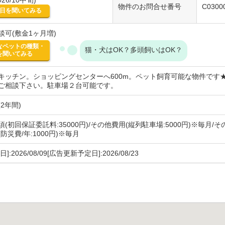
26/10中旬)
物件のお問合せ番号
C0300
日を聞いてみる
談可(敷金1ヶ月増)
なペットの種類・
猫・犬はOK？多頭飼いはOK？
を聞いてみる
キッチン。ショッピングセンターへ600m。ペット飼育可能な物件です
ご相談下さい。駐車場２台可能です。
2年間)
(初回保証委託料:35000円)/その他費用(縦列駐車場:5000円)※毎月/その
防災費/年:1000円)※毎月
]:2026/08/09[広告更新予定日]:2026/08/23