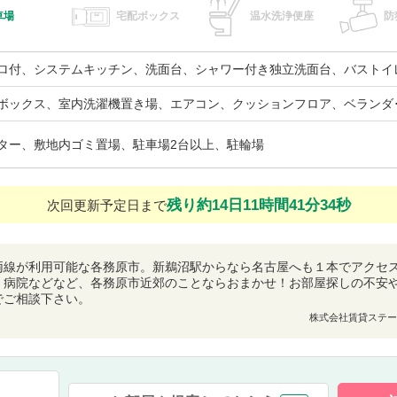
車場
宅配ボックス
温水洗浄便座
防
ロ付、システムキッチン、洗面台、シャワー付き独立洗面台、バストイ
ボックス、室内洗濯機置き場、エアコン、クッションフロア、ベランダ
ター、敷地内ゴミ置場、駐車場2台以上、駐輪場
残り約14日11時間41分33秒
次回更新予定日まで
両線が利用可能な各務原市。新鵜沼駅からなら名古屋へも１本でアクセ
、病院などなど、各務原市近郊のことならおまかせ！お部屋探しの不安
でご相談下さい。
株式会社賃貸ステー