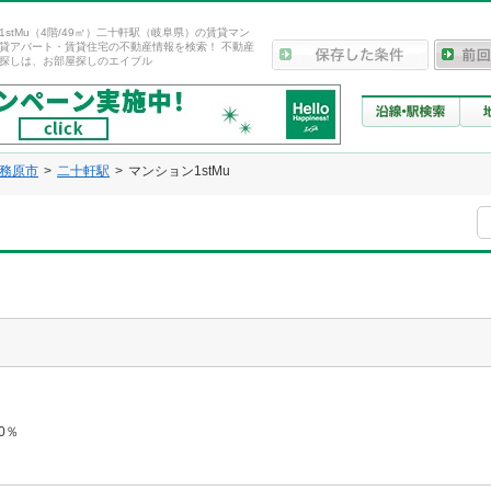
1stMu（4階/49㎡）二十軒駅（岐阜県）の賃貸マン
貸アパート・賃貸住宅の不動産情報を検索！ 不動産
探しは、お部屋探しのエイブル
務原市
二十軒駅
マンション1stMu
0％