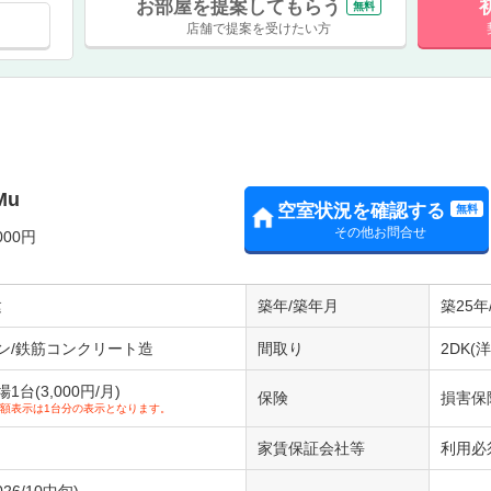
お部屋を提案してもらう
無料
店舗で提案を受けたい方
Mu
空室状況を確認する
無料
その他お問合せ
000円
建
築年/築年月
築25年
ン/鉄筋コンクリート造
間取り
2DK(洋
台(3,000円/月)
保険
損害保
額表示は1台分の表示となります。
家賃保証会社等
利用必