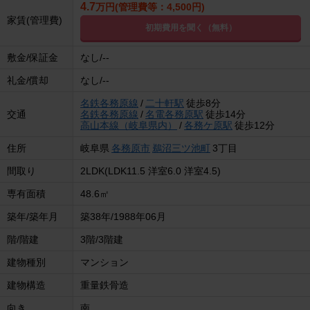
4.7
万円(管理費等：4,500円)
家賃(管理費)
初期費用を聞く（無料）
敷金/保証金
なし/--
礼金/償却
なし/--
名鉄各務原線
/
二十軒駅
徒歩8分
交通
名鉄各務原線
/
名電各務原駅
徒歩14分
高山本線（岐阜県内）
/
各務ケ原駅
徒歩12分
住所
岐阜県
各務原市
鵜沼三ツ池町
3丁目
間取り
2LDK(LDK11.5 洋室6.0 洋室4.5)
専有面積
48.6㎡
築年/築年月
築38年/1988年06月
階/階建
3階/3階建
建物種別
マンション
建物構造
重量鉄骨造
向き
南