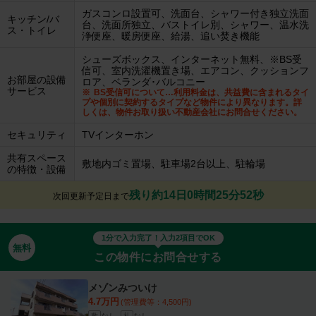
ガスコンロ設置可、洗面台、シャワー付き独立洗面
キッチン/バ
台、洗面所独立、バストイレ別、シャワー、温水洗
ス・トイレ
浄便座、暖房便座、給湯、追い焚き機能
シューズボックス、インターネット無料、※BS受
信可、室内洗濯機置き場、エアコン、クッションフ
お部屋の設備
ロア、ベランダ･バルコニー
サービス
BS受信可について…利用料金は、共益費に含まれるタイ
プや個別に契約するタイプなど物件により異なります。詳
しくは、物件お取り扱い不動産会社にお問合せください。
セキュリティ
TVインターホン
共有スペース
敷地内ゴミ置場、駐車場2台以上、駐輪場
の特徴・設備
残り約14日0時間25分52秒
次回更新予定日まで
1分で入力完了！入力2項目でOK
無料
この物件にお問合せする
メゾンみついけ
4.7万円
(管理費等：4,500円)
なし
なし
敷
礼