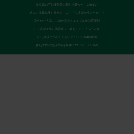
岐阜県の不動産賃貸の物件情報なら CHINTAI
過去の掲載物件も探せる！エイブル賃貸物件アーカイブ
学生の一人暮らし向け賃貸！エイブル進学応援部
[PR]賃貸物件の疑問解決！教えてエイブルAGENT
[PR]賃貸生活の工夫を紹介！CHINTAI情報局
[PR]女性の賃貸生活を応援！Woman.CHINTAI