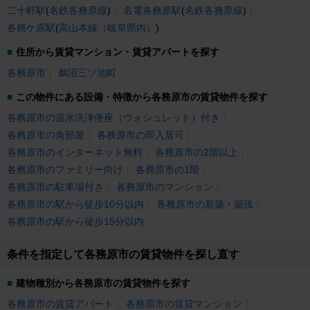
二十軒駅
(
名鉄各務原線
)
名電各務原駅
(
名鉄各務原線
)
各務ケ原駅
(
高山本線（岐阜県内）
)
住所から賃貸マンション・賃貸アパートを探す
各務原市
鵜沼三ツ池町
この物件にある設備・特徴から各務原市の賃貸物件を探す
各務原市の温水洗浄便座（ウォシュレット）付き
各務原市の角部屋
各務原市の即入居可
各務原市のインターネット無料
各務原市の2階以上
各務原市のファミリー向け
各務原市の1階
各務原市の駐車場付き
各務原市のマンション
各務原市の駅から徒歩10分以内
各務原市の新築・築浅
各務原市の駅から徒歩15分以内
条件を指定して各務原市の賃貸物件を探し直す
建物種別から各務原市の賃貸物件を探す
各務原市の賃貸アパート
各務原市の賃貸マンション