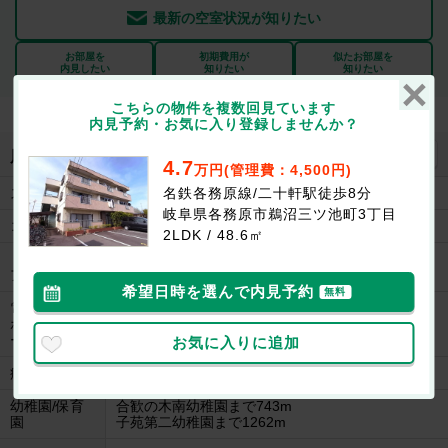
最新の空室状況が知りたい
お部屋を
初期費用が
似たお部屋を
内見したい
知りたい
知りたい
こちらの物件を複数回見ています
内見予約・お気に入り登録しませんか？
地図を見る
周辺施設
4.7
万円(管理費：4,500円)
名鉄各務原線/二十軒駅徒歩8分
スーパー
アピタ各務原店まで1488m
岐阜県各務原市鵜沼三ツ池町3丁目
コンビニ
ファミリーマート鵜沼三ツ池町店まで325m
2LDK / 48.6㎡
ドラッグスト
スギドラッグ鵜沼三ツ池店まで632m
ア
希望日時を選んで内見予約
無料
電気量販店/
ホームセンタ
ヤマダ電機テックランド各務原店まで462m
ー
お気に入りに追加
病院
公立学校共済組合東海中央病院まで2296m
幼稚園/保育
合歓の木南幼稚園まで743m
園
子苑第二幼稚園まで1262m