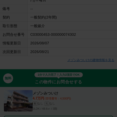
備考
--
契約
一般契約(2年間)
取引形態
一般媒介
お問合せ番号
C03000453-000000074302
情報更新日
2026/08/07
次回更新日
2026/08/21
メゾンみついけの建物情報を見る
1分で入力完了！入力2項目でOK
無料
この物件にお問合せする
メゾンみついけ
4.7万円
(管理費等：4,500円)
なし
なし
敷
礼
2LDK / 48.6㎡ / 3階