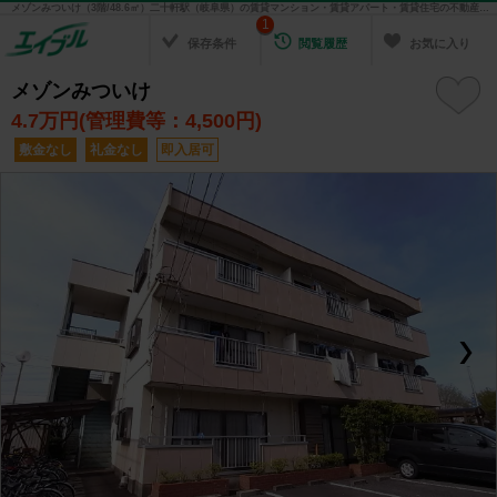
メゾンみついけ（3階/48.6㎡）二十軒駅（岐阜県）の賃貸マンション・賃貸アパート・賃貸住宅の不動産情報を検索！ 不動産賃貸の物件探しは、お部屋探しのエイブル
1
保存条件
閲覧履歴
お気に入り
メゾンみついけ
4.7
万円(管理費等：4,500円)
敷金なし
礼金なし
即入居可