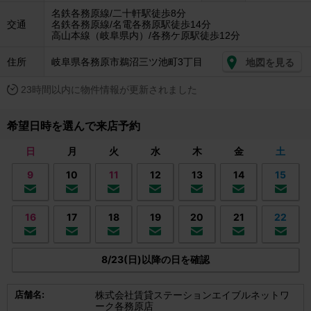
名鉄各務原線/二十軒駅徒歩8分
交通
名鉄各務原線/名電各務原駅徒歩14分
高山本線（岐阜県内）/各務ケ原駅徒歩12分
住所
岐阜県各務原市鵜沼三ツ池町3丁目
地図を見る
23時間以内に物件情報が更新されました
希望日時を選んで来店予約
日
月
火
水
木
金
土
9
10
11
12
13
14
15
16
17
18
19
20
21
22
8/23(日)以降の日を確認
店舗名:
株式会社賃貸ステーションエイブルネットワ
ーク各務原店