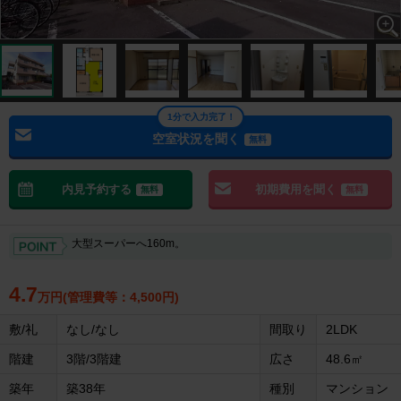
1分で入力完了！
空室状況を聞く
無料
内見予約する
初期費用を聞く
無料
無料
大型スーパーへ160m。
4.7
万円(管理費等：4,500円)
敷/礼
なし/なし
間取り
2LDK
階建
3階/3階建
広さ
48.6㎡
築年
築38年
種別
マンション