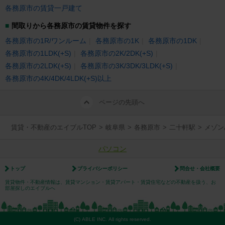
各務原市の賃貸一戸建て
間取りから各務原市の賃貸物件を探す
各務原市の1R/ワンルーム
各務原市の1K
各務原市の1DK
各務原市の1LDK(+S)
各務原市の2K/2DK(+S)
各務原市の2LDK(+S)
各務原市の3K/3DK/3LDK(+S)
各務原市の4K/4DK/4LDK(+S)以上
ページの先頭へ
賃貸・不動産のエイブルTOP
>
岐阜県
>
各務原市
>
二十軒駅
>
メゾン
パソコン
トップ
プライバシーポリシー
問合せ・会社概要
賃貸物件・不動産情報は、賃貸マンション・賃貸アパート・賃貸住宅などの不動産を扱う、お
部屋探しのエイブルへ
(C) ABLE INC. All rights reserved.