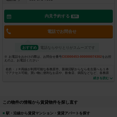
内見予約する
無料
電話でお問合せ
おすすめ
電話ならやりとりがスムーズです
お電話をおかけの際は、お問合せ番号
C03000453-000000074302
をお控
えの上、お電話ください
名鉄・ＪＲ両線が利用可能な各務原市。新鵜沼駅からなら名古屋へも１本
でアクセス可能。買い物に便利なお店や、飲食店、病院などなど、各務原
市近郊のことならおまかせ！お部屋探しの不安や疑問、なんでもお気軽に
続きを読む
当店スタッフまでご相談下さい。
この物件の情報から賃貸物件を探し直す
駅・沿線から賃貸マンション・賃貸アパートを探す