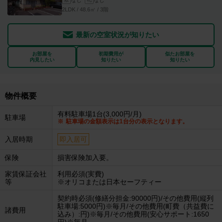
2LDK / 48.6㎡ / 3階
最新の空室状況が知りたい
お部屋を
初期費用が
似たお部屋を
内見したい
知りたい
知りたい
物件概要
有料駐車場1台(3,000円/月)
駐車場
駐車場の金額表示は1台分の表示となります。
入居時期
即入居可
保険
損害保険加入要。
家賃保証会社
利用必須(実費)
等
※オリコまたは日本セーフティー
契約時必須(修繕分担金:90000円)/その他費用(縦列
駐車場:5000円)※毎月/その他費用(町費（共益費に
諸費用
込み）:円)※毎月/その他費用(安心サポート:1650
円)※毎月