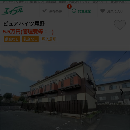
ピュアハイツ尾野（1-2階/48.12㎡）岩水寺駅（静岡県）の賃貸マンション・賃貸アパート・賃貸住宅の不動産情報を検索！ 不動産賃貸の物件探しは、お部屋探しのエイブル
1
保存条件
閲覧履歴
お気に入り
ピュアハイツ尾野
5.5
万円(管理費等：--)
敷金なし
礼金なし
即入居可