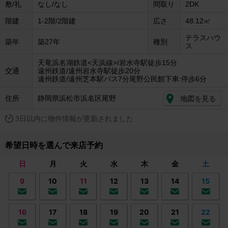
敷/礼
なし/なし
間取り
2DK
階建
1-2階/2階建
広さ
48.12㎡
テラスハウ
築年
築27年
種別
ス
天竜浜名湖鉄道<天浜線>/岩水寺駅徒歩15分
交通
遠州鉄道/遠州岩水寺駅徒歩20分
遠州鉄道/遠州芝本駅バス7分尾野公民館下車:停歩6分
住所
静岡県浜松市浜名区尾野
地図を見る
3日以内に物件情報が更新されました
希望日時を選んで来店予約
日
月
火
水
木
金
土
9
10
11
12
13
14
15
16
17
18
19
20
21
22