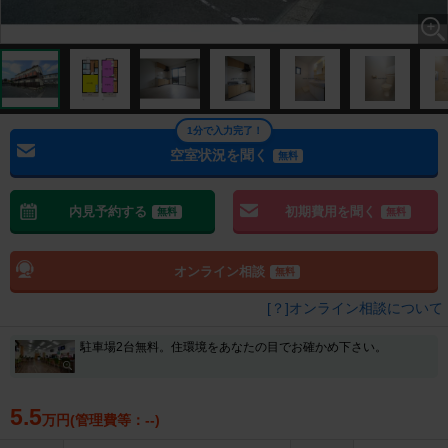
1分で入力完了！
空室状況を聞く
無料
内見予約する
初期費用を聞く
無料
無料
オンライン相談
無料
[？]オンライン相談について
駐車場2台無料。住環境をあなたの目でお確かめ下さい。
5.5
万円(管理費等：--)