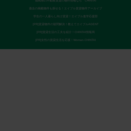
徳島県の不動産賃貸の物件情報なら CHINTAI
過去の掲載物件も探せる！エイブル賃貸物件アーカイブ
学生の一人暮らし向け賃貸！エイブル進学応援部
[PR]賃貸物件の疑問解決！教えてエイブルAGENT
[PR]賃貸生活の工夫を紹介！CHINTAI情報局
[PR]女性の賃貸生活を応援！Woman.CHINTAI