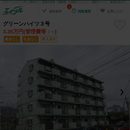
グリーンハイツ３号（5階/32㎡）四国大学前（徳島県）の賃貸マンション・賃貸アパート・賃貸住宅の不動産情報を検索！ 不動産賃貸の物件探しは、お部屋探しのエイブル
1
保存条件
閲覧履歴
お気に入り
グリーンハイツ３号
3.35
万円(管理費等：--)
敷金なし
礼金なし
即入居可