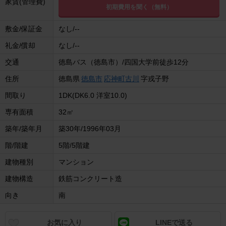
家賃(管理費)
初期費用を聞く（無料）
敷金/保証金
なし/--
礼金/償却
なし/--
交通
徳島バス（徳島市）/四国大学前徒歩12分
住所
徳島県
徳島市
応神町古川
字戎子野
間取り
1DK(DK6.0 洋室10.0)
専有面積
32㎡
築年/築年月
築30年/1996年03月
階/階建
5階/5階建
建物種別
マンション
建物構造
鉄筋コンクリート造
向き
南
お気に入り
LINEで送る