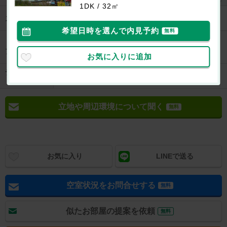
1DK / 32㎡
フジグラン北島まで1894m
スーパー
ハローズ北島店まで2008m
希望日時を選んで内見予約
無料
ディスカウントドラッグコスモス鯛浜店まで
ドラッグスト
1868m
ア
キリン堂田宮店まで2702m
お気に入りに追加
ディスカウン
meets．北島ハローズ店まで2012m
トショップ
立地や周辺環境について聞く
無料
お気に入り
LINEで送る
空室状況をお問合せする
無料
似たお部屋の提案を依頼
無料