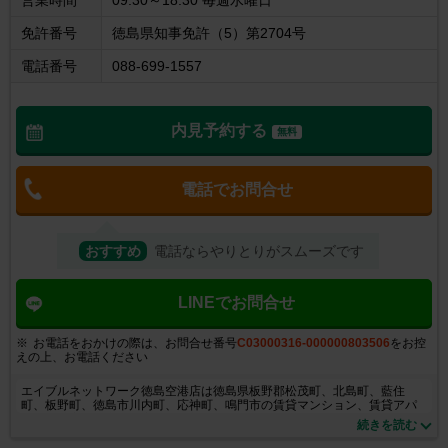
営業時間
09:30～18:30 毎週水曜日
免許番号
徳島県知事免許（5）第2704号
電話番号
088-699-1557
内見予約する
無料
電話でお問合せ
おすすめ
電話ならやりとりがスムーズです
LINEでお問合せ
お電話をおかけの際は、お問合せ番号
C03000316-000000803506
をお控
えの上、お電話ください
エイブルネットワーク徳島空港店は徳島県板野郡松茂町、北島町、藍住
町、板野町、徳島市川内町、応神町、鳴門市の賃貸マンション、賃貸アパ
ート、貸家を中心にお客様のお部屋探しのサポートをさせていただいてお
続きを読む
ります。当店では、お客様の生活イメージにお応えできるよう、地域情報
もご提供させて頂いております。当店は国道28号線の徳島空港口の交差点