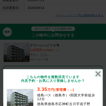
次回更新日
2026/08/14
グリーンハイツ３号の建物情報を見る
1分で入力完了！入力2項目でOK
無料
この物件にお問合せする
グリーンハイツ３号
3.35万円
(管理費等：--)
なし
なし
敷
礼
1DK / 32㎡ / 5階
最新の空室状況が知りたい
こちらの物件を複数回見ています
内見予約・お気に入り登録しませんか？
お部屋を
初期費用が
似たお部屋を
内見したい
知りたい
知りたい
3.35
万円(管理費：--)
徳島バス（徳島市）/四国大学前徒歩
12分
地図を見る
徳島県徳島市応神町古川字戎子野
周辺施設