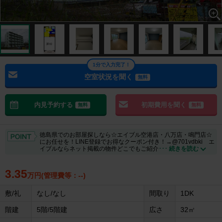
1分で入力完了！
空室状況を聞く
無料
内見予約する
初期費用を聞く
無料
無料
徳島県でのお部屋探しなら☆エイブル空港店・八万店・鳴門店☆
にお任せを！LINE登録でお得なクーポン付き！→@701vdbki エ
イブルならネット掲載の物件どこでもご紹介
･･･ 続きを読む
3.35
万円(管理費等：--)
敷/礼
なし/なし
間取り
1DK
階建
5階/5階建
広さ
32㎡