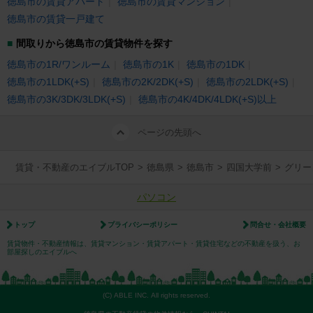
徳島市の賃貸アパート
徳島市の賃貸マンション
徳島市の賃貸一戸建て
間取りから徳島市の賃貸物件を探す
徳島市の1R/ワンルーム
徳島市の1K
徳島市の1DK
徳島市の1LDK(+S)
徳島市の2K/2DK(+S)
徳島市の2LDK(+S)
徳島市の3K/3DK/3LDK(+S)
徳島市の4K/4DK/4LDK(+S)以上
ページの先頭へ
賃貸・不動産のエイブルTOP
>
徳島県
>
徳島市
>
四国大学前
>
グリー
パソコン
トップ
プライバシーポリシー
問合せ・会社概要
賃貸物件・不動産情報は、賃貸マンション・賃貸アパート・賃貸住宅などの不動産を扱う、お
部屋探しのエイブルへ
(C) ABLE INC. All rights reserved.