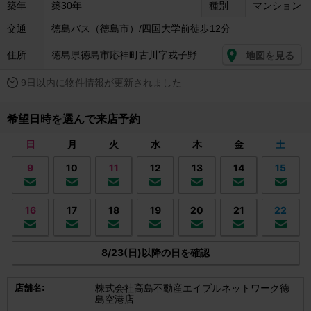
築年
築30年
種別
マンション
交通
徳島バス（徳島市）/四国大学前徒歩12分
住所
徳島県徳島市応神町古川字戎子野
地図を見る
9日以内に物件情報が更新されました
希望日時を選んで来店予約
日
月
火
水
木
金
土
9
10
11
12
13
14
15
16
17
18
19
20
21
22
8/23(日)以降の日を確認
店舗名:
株式会社高島不動産エイブルネットワーク徳
島空港店