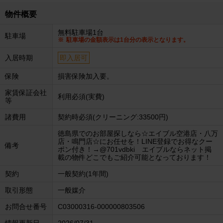
物件概要
無料駐車場1台
駐車場
駐車場の金額表示は1台分の表示となります。
入居時期
即入居可
保険
損害保険加入要。
家賃保証会社
利用必須(実費)
等
諸費用
契約時必須(クリーニング:33500円)
徳島県でのお部屋探しなら☆エイブル空港店・八万
店・鳴門店☆にお任せを！LINE登録でお得なクー
備考
ポン付き！→@701vdbki エイブルならネット掲
載の物件どこでもご紹介可能となっております！
契約
一般契約(1年間)
取引形態
一般媒介
お問合せ番号
C03000316-000000803506
情報更新日
2026/07/31