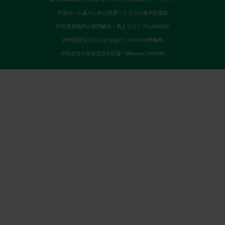
学生の一人暮らし向け賃貸！エイブル進学応援部
[PR]賃貸物件の疑問解決！教えてエイブルAGENT
[PR]賃貸生活の工夫を紹介！CHINTAI情報局
[PR]女性の賃貸生活を応援！Woman.CHINTAI