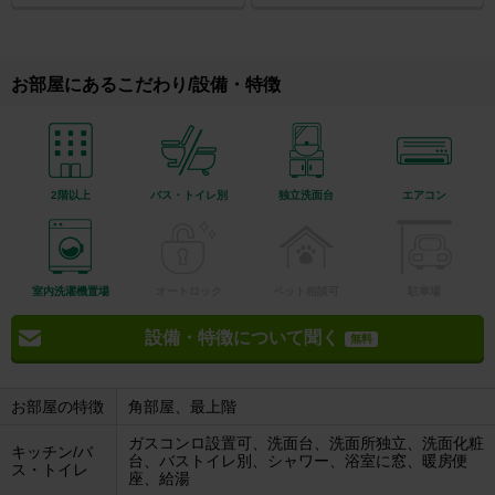
お部屋にあるこだわり/設備・特徴
2階以上
バス・トイレ別
独立洗面台
エアコン
室内洗濯機置場
オートロック
ペット相談可
駐車場
設備・特徴について聞く
無料
お部屋の特徴
角部屋、最上階
ガスコンロ設置可、洗面台、洗面所独立、洗面化粧
キッチン/バ
台、バストイレ別、シャワー、浴室に窓、暖房便
ス・トイレ
座、給湯