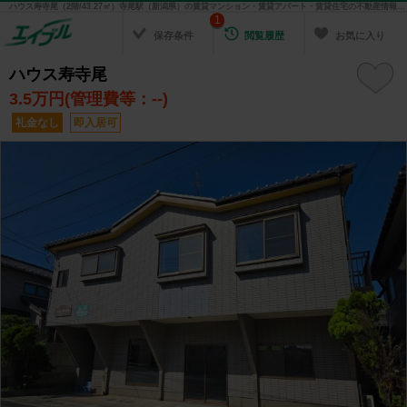
ハウス寿寺尾（2階/43.27㎡）寺尾駅（新潟県）の賃貸マンション・賃貸アパート・賃貸住宅の不動産情報を検索！ 不動産賃貸の物件探しは、お部屋探しのエイブル
1
保存条件
閲覧履歴
お気に入り
ハウス寿寺尾
3.5
万円(管理費等：--)
礼金なし
即入居可