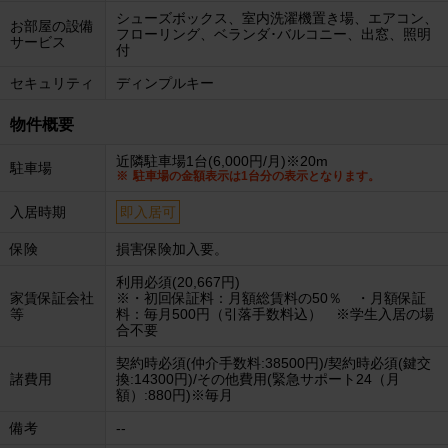
シューズボックス、室内洗濯機置き場、エアコン、
お部屋の設備
フローリング、ベランダ･バルコニー、出窓、照明
サービス
付
セキュリティ
ディンプルキー
物件概要
近隣駐車場1台(6,000円/月)※20m
駐車場
駐車場の金額表示は1台分の表示となります。
入居時期
即入居可
保険
損害保険加入要。
利用必須(20,667円)
家賃保証会社
※・初回保証料：月額総賃料の50％ ・月額保証
等
料：毎月500円（引落手数料込） ※学生入居の場
合不要
契約時必須(仲介手数料:38500円)/契約時必須(鍵交
諸費用
換:14300円)/その他費用(緊急サポート24（月
額）:880円)※毎月
備考
--