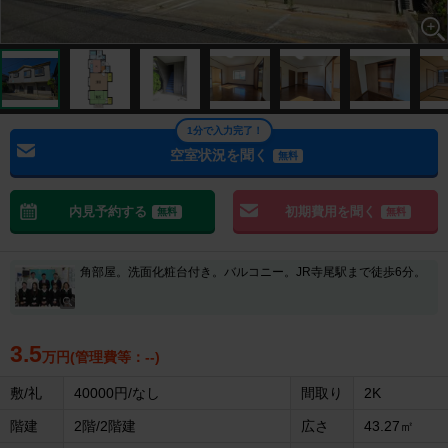
1分で入力完了！
空室状況を聞く
無料
内見予約する
初期費用を聞く
無料
無料
角部屋。洗面化粧台付き。バルコニー。JR寺尾駅まで徒歩6分。
3.5
万円(管理費等：--)
敷/礼
40000円/なし
間取り
2K
階建
2階/2階建
広さ
43.27㎡