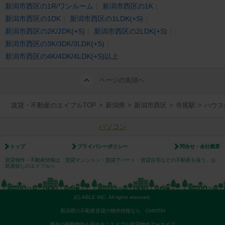
新潟市西区の1R/ワンルーム
新潟市西区の1K
新潟市西区の1DK
新潟市西区の1LDK(+S)
新潟市西区の2K/2DK(+S)
新潟市西区の2LDK(+S)
新潟市西区の3K/3DK/3LDK(+S)
新潟市西区の4K/4DK/4LDK(+S)以上
ページの先頭へ
賃貸・不動産のエイブルTOP
>
新潟県
>
新潟市西区
>
寺尾駅
>
ハウス
パソコン
トップ
プライバシーポリシー
問合せ・会社概要
賃貸物件・不動産情報は、賃貸マンション・賃貸アパート・賃貸住宅などの不動産を扱う、お
部屋探しのエイブルへ
(C) ABLE INC. All rights reserved.
新潟県の不動産賃貸の物件情報なら CHINTAI
過去の掲載物件も探せる！エイブル賃貸物件アーカイブ