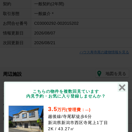
契約
一般契約(2年間)
取引形態
一般媒介＊
お問合せ番号
C03000292-002015202
情報更新日
2026/08/07
次回更新日
2026/08/21
ハウス寿寺尾の建物情報を見る
地図を見る
周辺施設
コンビニ
セブンイレブン新潟寺尾台2丁目店まで782m
こちらの物件を複数回見ています
スーパー
スーパーマルイ寺尾台店まで400m
内見予約・お気に入り登録しませんか？
小学校
新通小学校まで1300m
3.5
万円(管理費：--)
中学校/中等
越後線/寺尾駅徒歩6分
坂井輪中学校まで450m
教育学校
新潟県新潟市西区寺尾上1丁目
ドラッグスト
2K / 43.27㎡
ドラックトップス 寺尾台店まで358m