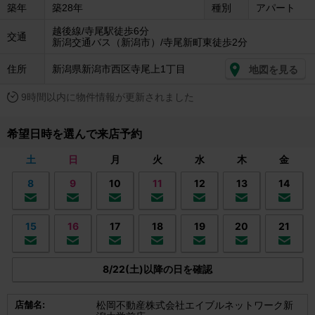
築年
築28年
種別
アパート
越後線/寺尾駅徒歩6分
交通
新潟交通バス（新潟市）/寺尾新町東徒歩2分
住所
新潟県新潟市西区寺尾上1丁目
地図を見る
9時間以内に物件情報が更新されました
希望日時を選んで来店予約
土
日
月
火
水
木
金
8
9
10
11
12
13
14
15
16
17
18
19
20
21
8/22(土)以降の日を確認
店舗名:
松岡不動産株式会社エイブルネットワーク新