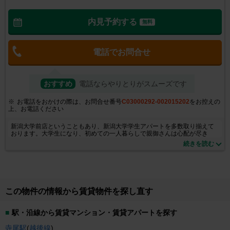
内見予約する
無料
電話でお問合せ
おすすめ
電話ならやりとりがスムーズです
お電話をおかけの際は、お問合せ番号
C03000292-002015202
をお控えの
上、お電話ください
新潟大学前店ということもあり、新潟大学学生アパートを多数取り揃えて
おります。大学生になり、初めての一人暮らしで親御さんは心配が尽き
ず、いろいろなアパートをご覧になると思いますが、まずは『新潟大学前
続きを読む
店』にご相談下さい。また一般向けの物件も新潟市西区を中心に多数掲載
しております。いろいろな方に満足頂けるよう物件をご用意し、スタッフ
一同笑顔でお待ちしております。どうぞ一度ご来店ください。
この物件の情報から賃貸物件を探し直す
駅・沿線から賃貸マンション・賃貸アパートを探す
寺尾駅
(
越後線
)