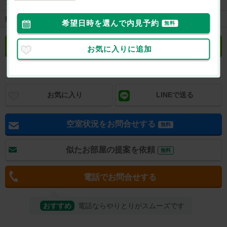
ア
病院
土屋内科医院まで274m
希望日時を選んで内見予約
無料
立地や周辺環境について聞く
無料
お気に入りに追加
お気に入り
LINEで送る
空室状況をお問合せする
無料
似たお部屋の提案を依頼
無料
電話でお問合せする
おすすめ
電話ならやりとりがスムーズです