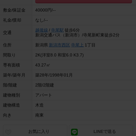
敷金/保証金
40000円/--
礼金/償却
なし/--
越後線
/
寺尾駅
徒歩6分
交通
新潟交通バス（新潟市）/寺尾新町東徒歩2分
住所
新潟県
新潟市西区
寺尾上
1丁目
間取り
2K(洋室8.0 和室6.0 K3.7)
専有面積
43.27㎡
築年/築年月
築28年/1998年01月
階/階建
2階/2階建
建物種別
アパート
建物構造
木造
向き
南東
お気に入り
LINEで送る