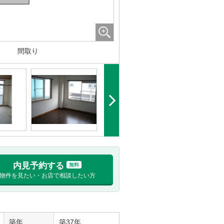
間取り
内見予約する
無料
物件を見たい・お店で相談したい方
築年
築37年