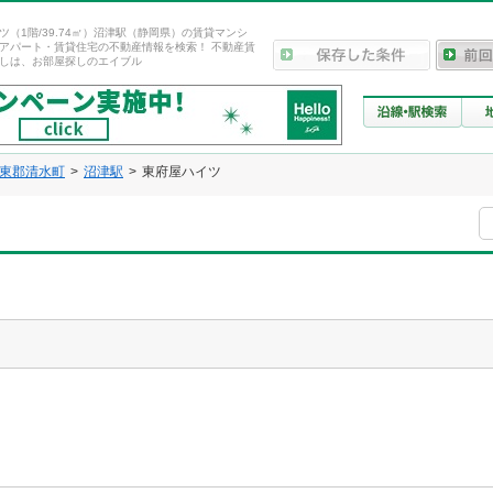
ツ（1階/39.74㎡）沼津駅（静岡県）の賃貸マンシ
アパート・賃貸住宅の不動産情報を検索！ 不動産賃
しは、お部屋探しのエイブル
東郡清水町
沼津駅
東府屋ハイツ