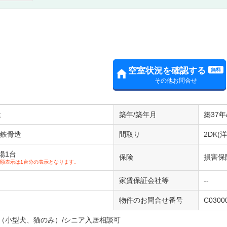
空室状況を確認する
無料
その他お問合せ
建
築年/築年月
築37年
/鉄骨造
間取り
2DK(洋
場1台
保険
損害保
額表示は1台分の表示となります。
家賃保証会社等
--
物件のお問合せ番号
C0300
（小型犬、猫のみ）/シニア入居相談可