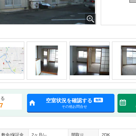
する
空室状況を確認する
無料
7
その他お問合せ
敷金/保証金
2ヶ月/--
間取り
2DK