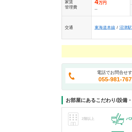
4
家賃
万円
管理費
--
交通
東海道本線
/
沼津駅
電話でお問合せ
055-981-767
お部屋にあるこだわり/設備
2階以上
バ