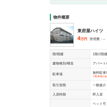
物件概要
東府屋ハイツ
4
万円
管理費：--
階/階建
1階/2階
建物種別/構造
アパート
無料駐車
駐車場
※駐車場の金
取引形態
一般媒介
入居時期
即入居
ペット可