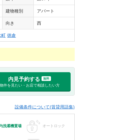
建物種別
アパート
向き
西
水町
徳倉
内見予約する
無料
物件を見たい・お店で相談したい方
設備条件について(賃貸用語集)
内洗濯機置場
オートロック