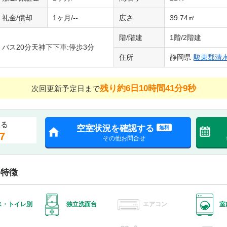
礼金/償却
1ヶ月/--
広さ
39.74㎡
階/階建
1階/2階建
バス20分天神下下車:停歩3分
住所
静岡県
駿東郡清
残り約6日10時間41分8秒
次回更新予定日まで
する
空室状況を確認する
無料
7
その他お問合せ
・特徴
ス・トイレ別
独立洗面台
エアコン
室