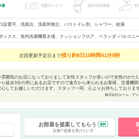
車場
宅配ボックス
温水洗浄便座
防
ロ設置可、洗面台、洗面所独立、バストイレ別、シャワー、給湯
ボックス、室内洗濯機置き場、クッションフロア、ベランダ･バルコニ
残り約6日10時間41分8秒
次回更新予定日まで
い雰囲気のお店になっておりまして女性スタッフが多いので女性のかた1
から徒歩3分の所にあるお店ですので遠方から来られるお客様、交通機関
安心してお越しいただけます。スタッフ一同、心よりお待ちしておりま
株式会社ルーム・アシ
お部屋を提案してもらう
無料
店舗で提案を受けたい方