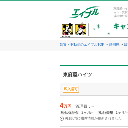
東府屋ハイ
ョン・賃貸
貸の物件探
賃貸・不動産のエイブルTOP
静岡県
駿
東府屋ハイツ
即入居可
4
万円
管理費：--
敷金/保証金
2ヶ月/--
礼金/償却
1ヶ月/--
9日以内に物件情報が更新されました