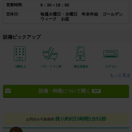
営業時間:
9：30～18：00
定休日:
毎週火曜日・水曜日 年末年始 ゴールデン
ウィーク お盆
設備ピックアップ
2階以上
バス・トイレ別
独立洗面台
エアコン
もっと見る
設備・特徴について聞く
無料
残り約8日3時間1分50秒
お問合せ可能期間