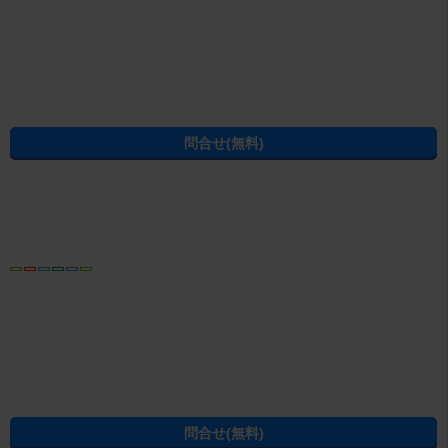
この物件の情報から賃貸物件を探し直す
駅・沿線から賃貸マンション・賃貸アパートを探す
三島駅
(
東海道本線
)
住所から賃貸マンション・賃貸アパートを探す
駿東郡清水町
玉川
この物件にある設備・特徴から駿東郡清水町の賃貸物件を探す
駿東郡清水町の角部屋
駿東郡清水町の即入居可
駿東郡清水町のインターネット無料
駿東郡清水町の学生向け
駿東郡清水町の2階以上
駿東郡清水町の1階
駿東郡清水町の駐車場付き
駿東郡清水町のマンション
駿東郡清水町の新築・築浅
駿東郡清水町の一人暮らし向け
駿東郡清水町のSOHO向け
条件を指定して駿東郡清水町の賃貸物件を探し直す