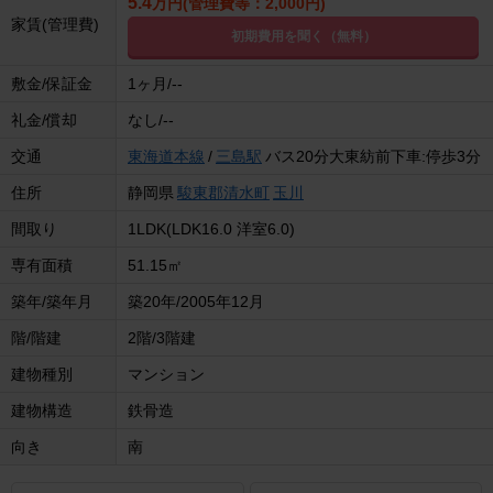
5.4
万円(管理費等：2,000円)
家賃(管理費)
初期費用を聞く（無料）
敷金/保証金
1ヶ月/--
礼金/償却
なし/--
交通
東海道本線
/
三島駅
バス20分大東紡前下車:停歩3分
住所
静岡県
駿東郡清水町
玉川
間取り
1LDK(LDK16.0 洋室6.0)
専有面積
51.15㎡
築年/築年月
築20年/2005年12月
階/階建
2階/3階建
建物種別
マンション
建物構造
鉄骨造
向き
南