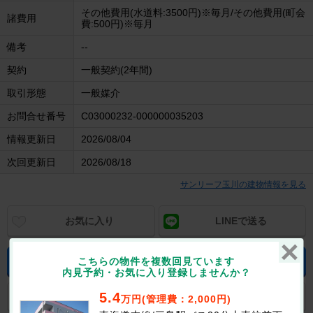
その他費用(水道料:3500円)※毎月/その他費用(町会
諸費用
費:500円)※毎月
備考
--
契約
一般契約(2年間)
取引形態
一般媒介
お問合せ番号
C03000232-000000035203
情報更新日
2026/08/04
次回更新日
2026/08/18
サンリーフ玉川の建物情報を見る
お気に入り
LINEで送る
空室状況をお問合せする
こちらの物件を複数回見ています
無料
内見予約・お気に入り登録しませんか？
5.4
似たお部屋の提案を依頼
無料
万円(管理費：2,000円)