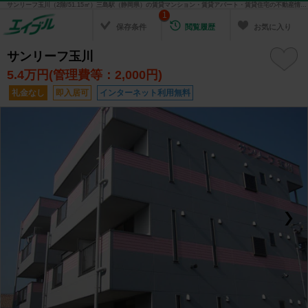
サンリーフ玉川（2階/51.15㎡）三島駅（静岡県）の賃貸マンション・賃貸アパート・賃貸住宅の不動産情報を検索！ 不動産賃貸の物件探しは、お部屋探しのエイブル
1
保存条件
閲覧履歴
お気に入り
サンリーフ玉川
5.4
万円(管理費等：2,000円)
礼金なし
即入居可
インターネット利用無料