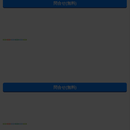
9：30～18：00 毎週火曜日・水曜日 年末年始
営業時間
ゴールデンウィーク お盆
免許番号
静岡県知事免許（5）第12381号
電話番号
055-981-7677
内見予約する
無料
電話でお問合せ
おすすめ
電話ならやりとりがスムーズです
お電話をおかけの際は、お問合せ番号
C03000232-000000035203
をお控
えの上、お電話ください
店内は明るい雰囲気のお店になっておりまして女性スタッフが多いので女
性のかた1人でも気軽に入れるお店です。三島駅から徒歩3分の所にあるお
店ですので遠方から来られるお客様、交通機関をご利用になられて来られ
続きを読む
るお客様でも安心してお越しいただけます。スタッフ一同、心よりお待ち
しております。