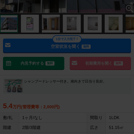
1分で入力完了！
空室状況を聞く
無料
内見予約する
初期費用を聞く
無料
無料
シャンプードレッサー付き。南向きで日当り良好。
5.4
万円(管理費等：2,000円)
敷/礼
1ヶ月/なし
間取り
1LDK
階建
2階/3階建
広さ
51.15㎡