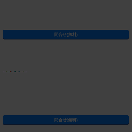
部屋探しのエイブルへ
(C) ABLE INC. All rights reserved.
静岡県の不動産賃貸の物件情報なら CHINTAI
過去の掲載物件も探せる！エイブル賃貸物件アーカイブ
学生の一人暮らし向け賃貸！エイブル進学応援部
[PR]賃貸物件の疑問解決！教えてエイブルAGENT
[PR]賃貸生活の工夫を紹介！CHINTAI情報局
[PR]女性の賃貸生活を応援！Woman.CHINTAI