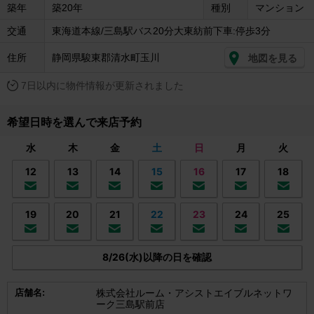
築年
築20年
種別
マンション
交通
東海道本線/三島駅バス20分大東紡前下車:停歩3分
住所
静岡県駿東郡清水町玉川
地図を見る
7日以内に物件情報が更新されました
希望日時を選んで来店予約
水
木
金
土
日
月
火
12
13
14
15
16
17
18
19
20
21
22
23
24
25
8/26(水)以降の日を確認
店舗名:
株式会社ルーム・アシストエイブルネットワ
ーク三島駅前店