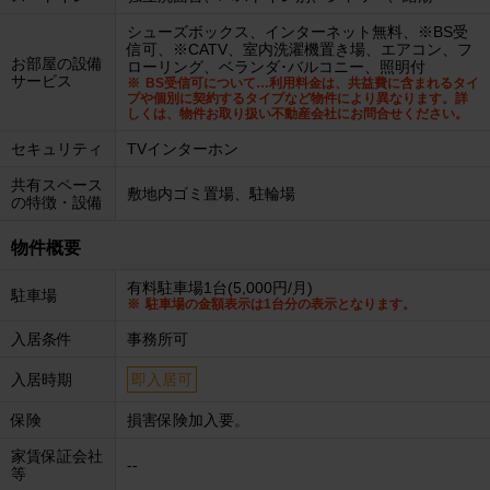
シューズボックス、インターネット無料、※BS受
信可、※CATV、室内洗濯機置き場、エアコン、フ
お部屋の設備
ローリング、ベランダ･バルコニー、照明付
サービス
BS受信可について…利用料金は、共益費に含まれるタイ
プや個別に契約するタイプなど物件により異なります。詳
しくは、物件お取り扱い不動産会社にお問合せください。
セキュリティ
TVインターホン
共有スペース
敷地内ゴミ置場、駐輪場
の特徴・設備
物件概要
有料駐車場1台(5,000円/月)
駐車場
駐車場の金額表示は1台分の表示となります。
入居条件
事務所可
入居時期
即入居可
保険
損害保険加入要。
家賃保証会社
--
等