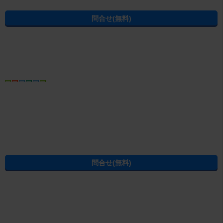
電話でお問合せ
おすすめ
電話ならやりとりがスムーズです
お電話をおかけの際は、お問合せ番号
C03000153-000000268102
をお控
えの上、お電話ください
磐田市はもちろん、袋井市・周智郡森町の物件を取り扱っております。地
元磐田市・袋井市在住の当店の優秀なスタッフがお客様の新生活をサポー
トさせていただきます。当店は駐車場を完備しており、お車でのご来店も
続きを読む
可能です。女性スタッフもおりますので女性の1人暮らしのお客様も是非ご
来店下さい♪皆様のご来店を心よりお待ちしております。
この物件の情報から賃貸物件を探し直す
駅・沿線から賃貸マンション・賃貸アパートを探す