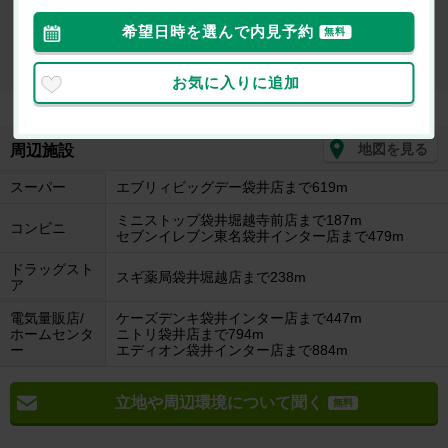
最新の空室状況が知りたい
希望日時を選んで内見予約
無料
お部屋を
初期費用が
似たお部屋を
内見したい
知りたい
知りたい
お気に入りに追加
地図を見る
周辺施設
スーパー
エブリィビッグデー袋井店まで619m
ミニストップ袋井堀越寺前店まで187m
コンビニ
セブンイレブン東名袋井インター店まで479m
ドラッグスト
スギ薬局袋井堀越店まで238m
ア
電気量販店/
ケーズデンキ袋井インター店まで447m
ホームセンタ
ニトリ袋井店まで794m
ー
エディオン袋井インター店まで884m
立地や周辺環境について聞く
無料