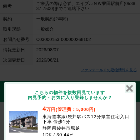
ご来店の際は必ず、エイブルＮＷ磐田駅前店(0538-
備考
37-7500)までご連絡下さい
契約
一般契約(2年間)
取引形態
一般媒介
お問合せ番号
C03000153-000000268102
情報更新日
2026/08/07
次回更新日
2026/08/21
ファンテールＣの建物情報を見る
1分で入力完了！入力2項目でOK
無料
こちらの物件を複数回見ています
この物件にお問合せする
内見予約・お気に入り登録しませんか？
4
万円(管理費：5,000円)
ファンテールＣ
4万円
東海道本線/袋井駅バス12分県営住宅入口
(管理費等：5,000円)
下車:停歩1分
なし
1ヶ月
敷
礼
静岡県袋井市堀越
1DK / 30.44㎡ / 1階
1DK / 30.44㎡