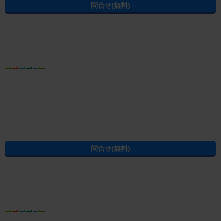
間取りから袋井市の賃貸物件を探す
袋井市の1R/ワンルーム
袋井市の1K
袋井市の1DK
袋井市の1LDK(+S)
袋井市の2K/2DK(+S)
袋井市の2LDK(+S)
袋井市の3K/3DK/3LDK(+S)
袋井市の4K/4DK/4LDK(+S)以上
ページの先頭へ
賃貸・不動産のエイブルTOP
>
静岡県
>
袋井市
>
袋井駅
>
ファンテー
パソコン
トップ
プライバシーポリシー
問合せ・会社概要
賃貸物件・不動産情報は、賃貸マンション・賃貸アパート・賃貸住宅などの不動産を扱う、お
部屋探しのエイブルへ
(C) ABLE INC. All rights reserved.
静岡県の不動産賃貸の物件情報なら CHINTAI
過去の掲載物件も探せる！エイブル賃貸物件アーカイブ
学生の一人暮らし向け賃貸！エイブル進学応援部