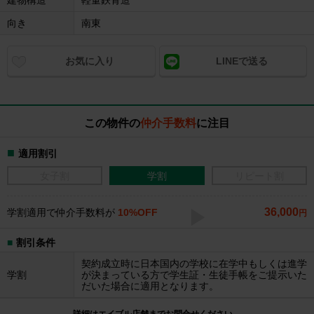
建物構造
軽量鉄骨造
向き
南東
お気に入り
LINEで送る
この物件の
仲介手数料
に注目
適用割引
女子割
学割
リピート割
36,000
学割適用で仲介手数料が
10%OFF
円
割引条件
契約成立時に日本国内の学校に在学中もしくは進学
学割
が決まっている方で学生証・生徒手帳をご提示いた
だいた場合に適用となります。