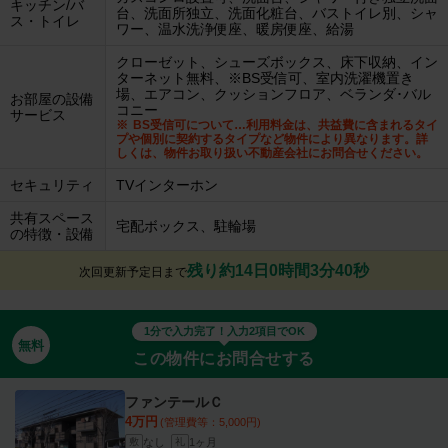
キッチン/バ
台、洗面所独立、洗面化粧台、バストイレ別、シャ
ス・トイレ
ワー、温水洗浄便座、暖房便座、給湯
クローゼット、シューズボックス、床下収納、イン
ターネット無料、※BS受信可、室内洗濯機置き
場、エアコン、クッションフロア、ベランダ･バル
お部屋の設備
コニー
サービス
BS受信可について…利用料金は、共益費に含まれるタイ
プや個別に契約するタイプなど物件により異なります。詳
しくは、物件お取り扱い不動産会社にお問合せください。
セキュリティ
TVインターホン
共有スペース
宅配ボックス、駐輪場
の特徴・設備
残り約14日0時間3分39秒
次回更新予定日まで
1分で入力完了！入力2項目でOK
無料
この物件にお問合せする
ファンテールＣ
4万円
(管理費等：5,000円)
なし
1ヶ月
敷
礼