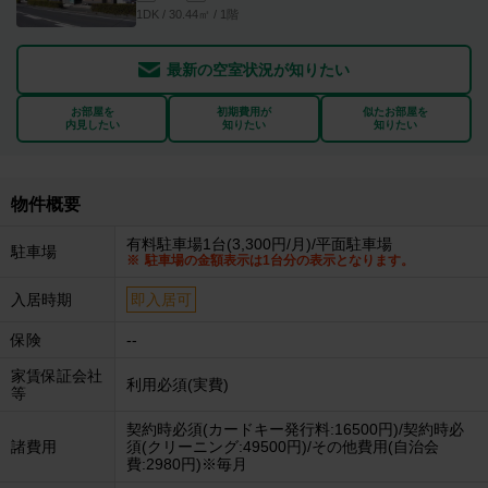
1DK / 30.44㎡ / 1階
最新の空室状況が知りたい
お部屋を
初期費用が
似たお部屋を
内見したい
知りたい
知りたい
物件概要
有料駐車場1台(3,300円/月)/平面駐車場
駐車場
駐車場の金額表示は1台分の表示となります。
入居時期
即入居可
保険
--
家賃保証会社
利用必須(実費)
等
契約時必須(カードキー発行料:16500円)/契約時必
諸費用
須(クリーニング:49500円)/その他費用(自治会
費:2980円)※毎月