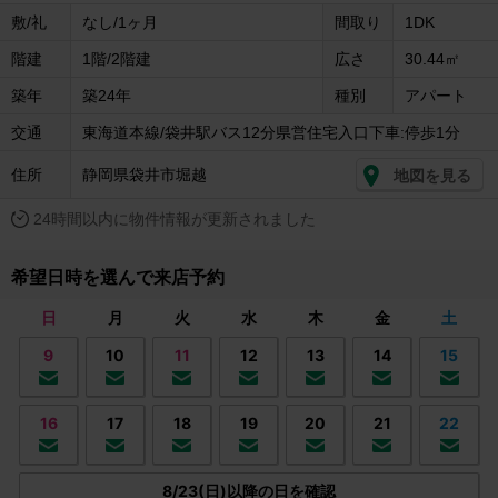
敷/礼
なし/1ヶ月
間取り
1DK
階建
1階/2階建
広さ
30.44㎡
築年
築24年
種別
アパート
交通
東海道本線/袋井駅バス12分県営住宅入口下車:停歩1分
住所
静岡県袋井市堀越
地図を見る
24時間以内に物件情報が更新されました
希望日時を選んで来店予約
日
月
火
水
木
金
土
9
10
11
12
13
14
15
16
17
18
19
20
21
22
8/23(日)以降の日を確認