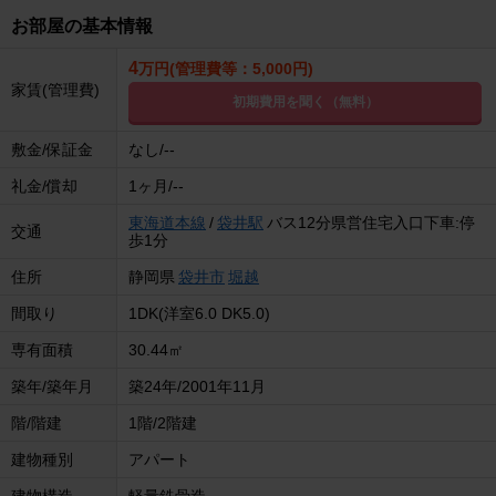
お部屋の基本情報
4
万円(管理費等：5,000円)
家賃(管理費)
初期費用を聞く（無料）
敷金/保証金
なし/--
礼金/償却
1ヶ月/--
東海道本線
/
袋井駅
バス12分県営住宅入口下車:停
交通
歩1分
住所
静岡県
袋井市
堀越
間取り
1DK(洋室6.0 DK5.0)
専有面積
30.44㎡
築年/築年月
築24年/2001年11月
階/階建
1階/2階建
建物種別
アパート