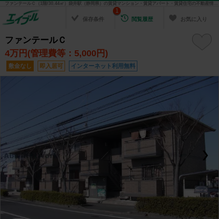
ファンテールＣ（1階/30.44㎡）袋井駅（静岡県）の賃貸マンション・賃貸アパート・賃貸住宅の不動産情報を検索！ 不動産賃貸の物件探しは、お部屋探しのエイブル
1
保存条件
閲覧履歴
お気に入り
ファンテールＣ
4
万円(管理費等：5,000円)
敷金なし
即入居可
インターネット利用無料