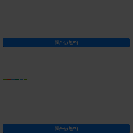
[PR]賃貸物件の疑問解決！教えてエイブルAGENT
[PR]賃貸生活の工夫を紹介！CHINTAI情報局
[PR]女性の賃貸生活を応援！Woman.CHINTAI