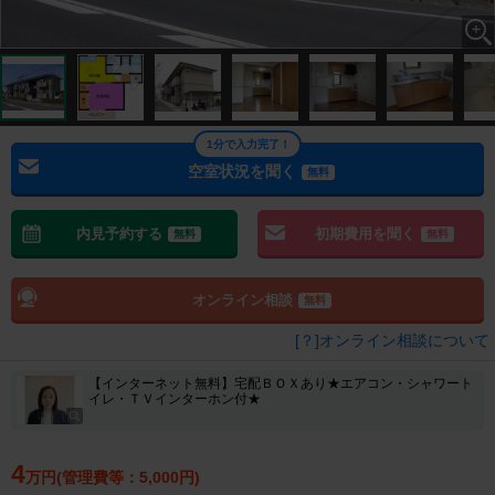
1分で入力完了！
空室状況を聞く
無料
内見予約する
初期費用を聞く
無料
無料
オンライン相談
無料
[？]オンライン相談について
【インターネット無料】宅配ＢＯＸあり★エアコン・シャワート
イレ・ＴＶインターホン付★
4
万円(管理費等：5,000円)