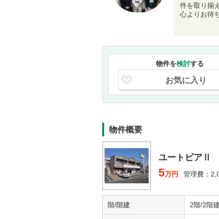
件を取り揃
心よりお待
物件を
検討
する
お気に入り
物件概要
ユートピアⅡ
5
万円
管理費：2,
階/階建
2階/2階