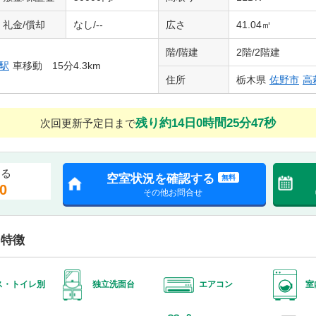
礼金/償却
なし/--
広さ
41.04㎡
階/階建
2階/2階建
駅
車移動 15分4.3km
住所
栃木県
佐野市
高
残り約14日0時間25分46秒
次回更新予定日まで
する
空室状況を確認する
無料
0
その他お問合せ
・特徴
ス・トイレ別
独立洗面台
エアコン
室