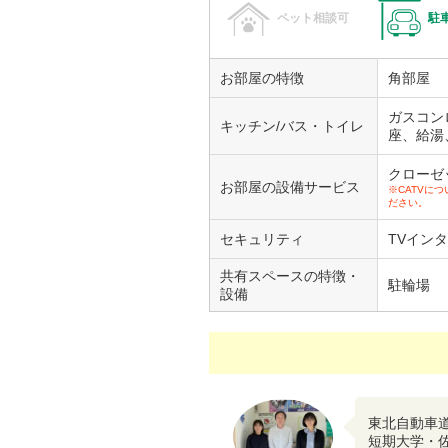
ペット相談可
駐
お部屋の特徴
角部屋
ガスコン
キッチン/バス・トイレ
座、給湯
クローゼ
お部屋の設備サービス
※CATVに
ださい。
セキュリティ
TVイン
共有スペースの特徴・
駐輪場
設備
東北自動車
短期大学・