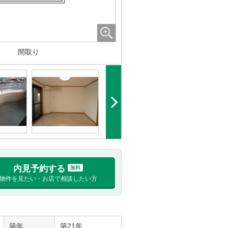
間取り
内見予約する
無料
物件を見たい・お店で相談したい方
築年
築21年