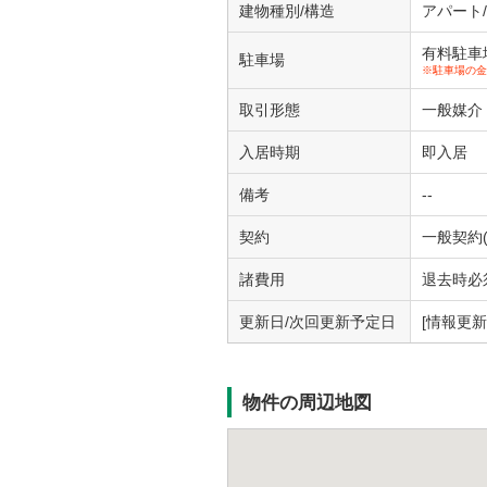
建物種別/構造
アパート
有料駐車場1
駐車場
※駐車場の金
取引形態
一般媒介
入居時期
即入居
備考
--
契約
一般契約(
諸費用
退去時必須
更新日/次回更新予定日
[情報更新日
物件の周辺地図