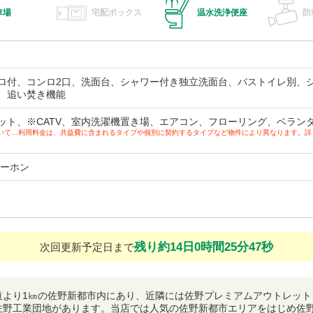
車場
宅配ボックス
温水洗浄便座
防
ロ付、コンロ2口、洗面台、シャワー付き独立洗面台、バストイレ別、
、追い焚き機能
ット、※CATV、室内洗濯機置き場、エアコン、フローリング、ベラン
ついて…利用料金は、共益費に含まれるタイプや個別に契約するタイプなど物件により異なります。
ターホン
残り約14日0時間25分46秒
次回更新予定日まで
道より1㎞の佐野新都市内にあり、近隣には佐野プレミアムアウトレット
佐野工業団地があります。当店では人気の佐野新都市エリアをはじめ佐