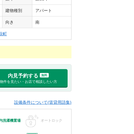
建物種別
アパート
向き
南
萩町
内見予約する
無料
物件を見たい・お店で相談したい方
設備条件について(賃貸用語集)
内洗濯機置場
オートロック