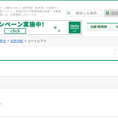
Ⅱ（2階/41.04㎡）佐野市駅（栃木県）の賃貸マン
貸アパート・賃貸住宅の不動産情報を検索！ 不動産
探しは、お部屋探しのエイブル
野市
佐野市駅
ユートピアⅡ
--