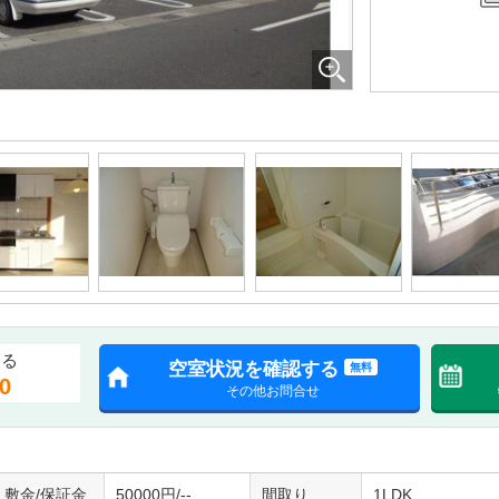
する
空室状況を確認する
無料
0
その他お問合せ
敷金/保証金
50000円/--
間取り
1LDK