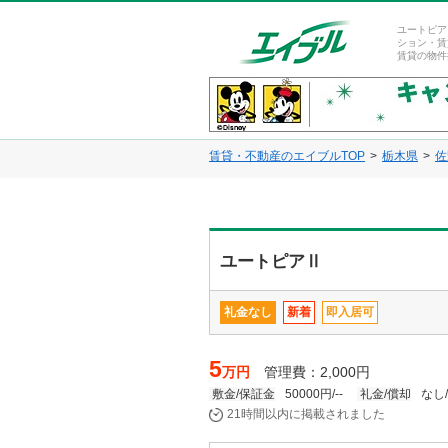
ユートピア
ション・賃
賃貸の物件
賃貸・不動産のエイブルTOP
栃木県
佐
ユートピアⅡ
礼金なし
新着
即入居可
5
万円
管理費：2,000円
敷金/保証金
50000円/--
礼金/償却
なし/
21時間以内に掲載されました