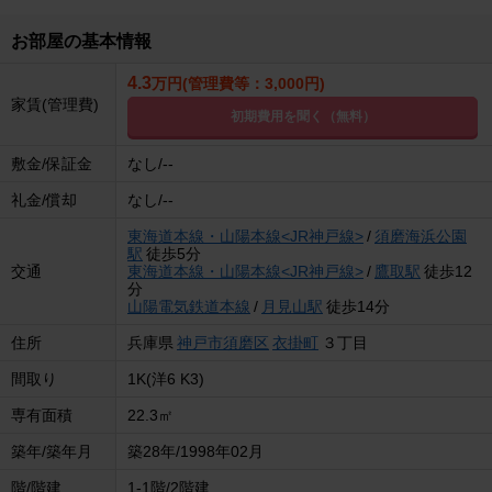
お部屋の基本情報
4.3
万円(管理費等：3,000円)
家賃(管理費)
初期費用を聞く（無料）
敷金/保証金
なし/--
礼金/償却
なし/--
東海道本線・山陽本線<JR神戸線>
/
須磨海浜公園
駅
徒歩5分
交通
東海道本線・山陽本線<JR神戸線>
/
鷹取駅
徒歩12
分
山陽電気鉄道本線
/
月見山駅
徒歩14分
住所
兵庫県
神戸市須磨区
衣掛町
３丁目
間取り
1K(洋6 K3)
専有面積
22.3㎡
築年/築年月
築28年/1998年02月
階/階建
1-1階/2階建