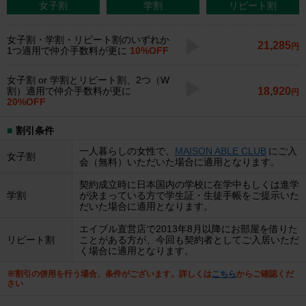
女子割
学割
リピート割
女子割・学割・リピート割のいずれか
21,285
円
1つ適用で仲介手数料が更に
10%OFF
女子割 or 学割とリピート割、2つ（W
18,920
割）適用で仲介手数料が更に
円
20%OFF
割引条件
一人暮らしの女性で、
MAISON ABLE CLUB
にご入
女子割
会（無料）いただいた場合に適用となります。
契約成立時に日本国内の学校に在学中もしくは進学
学割
が決まっている方で学生証・生徒手帳をご提示いた
だいた場合に適用となります。
エイブル直営店で2013年8月以降にお部屋を借りた
リピート割
ことがある方が、今回も契約者としてご入居いただ
く場合に適用となります。
※割引の併用を行う場合、条件がございます。詳しくは
こちら
からご確認くだ
さい