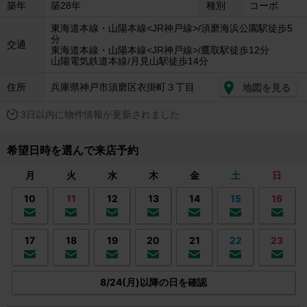
築年
築28年
種別
コーポ
東海道本線・山陽本線<JR神戸線>/須磨海浜公園駅徒歩5
分
交通
東海道本線・山陽本線<JR神戸線>/鷹取駅徒歩12分
山陽電気鉄道本線/月見山駅徒歩14分
住所
兵庫県神戸市須磨区衣掛町３丁目
地図を見る
3日以内に物件情報が更新されました
希望日時を選んで来店予約
月
火
水
木
金
土
日
10
11
12
13
14
15
16
17
18
19
20
21
22
23
8/24(月)以降の日を確認