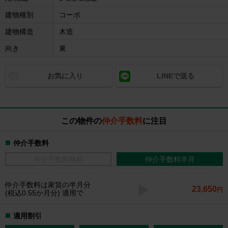
建物種別
コーポ
建物構造
木造
向き
東
お気に入り
LINEで送る
この物件の
仲介手数料
に注目
仲介手数料
仲介手数料無料
仲介手数料半月
仲介手数料
は家賃の半月分
23,650
円
(税込0.55か月分) 適用で
適用割引