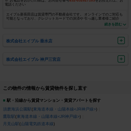
お電話をおかけの際は、お問合せ番号
832-052627103
をお控えの上、お
電話ください
エイブル新長田店は賃貸専門の不動産会社です。 オンラインでのご対応も
可能となっており、クレジットカードでの決済や 引っ越し業者様ご紹介
等、お客様の新生活のサポート内容も充実しております。 なお、住居の仲
続きを読む
介手数料は全ての物件が賃料の半月分（税別）となっており、 初期費用の
気になる方はお気軽にお問い合わせくださいませ。
株式会社エイブル 垂水店
株式会社エイブル 神戸三宮店
この物件の情報から賃貸物件を探し直す
駅・沿線から賃貸マンション・賃貸アパートを探す
須磨海浜公園駅
(
東海道本線・山陽本線<JR神戸線>
)
鷹取駅
(
東海道本線・山陽本線<JR神戸線>
)
月見山駅
(
山陽電気鉄道本線
)