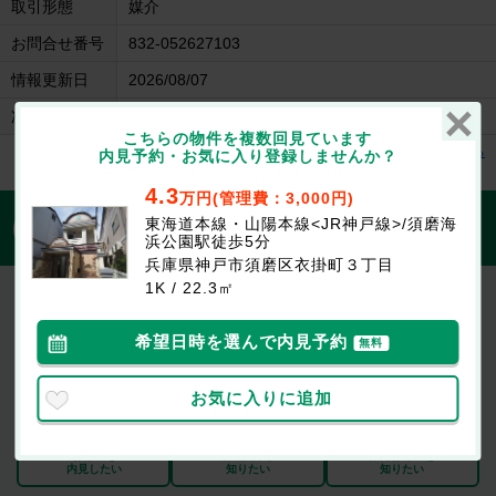
取引形態
媒介
お問合せ番号
832-052627103
情報更新日
2026/08/07
次回更新日
2026/08/21
こちらの物件を複数回見ています
ワコ－レ須磨衣掛の建物情報を見る
内見予約・お気に入り登録しませんか？
4.3
万円(管理費：3,000円)
1分で入力完了！入力2項目でOK
東海道本線・山陽本線<JR神戸線>/須磨海
無料
浜公園駅徒歩5分
この物件にお問合せする
兵庫県神戸市須磨区衣掛町３丁目
1K / 22.3㎡
ワコ－レ須磨衣掛
4.3万円
(管理費等：3,000円)
なし
なし
敷
礼
希望日時を選んで内見予約
無料
1K / 22.3㎡ / 1-1階
お気に入りに追加
最新の空室状況が知りたい
お部屋を
初期費用が
似たお部屋を
内見したい
知りたい
知りたい