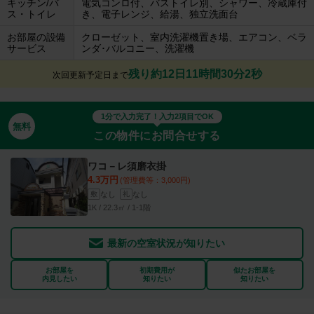
キッチン/バ
電気コンロ付、バストイレ別、シャワー、冷蔵庫付
ス・トイレ
き、電子レンジ、給湯、独立洗面台
お部屋の設備
クローゼット、室内洗濯機置き場、エアコン、ベラ
サービス
ンダ･バルコニー、洗濯機
残り約12日11時間30分1秒
次回更新予定日まで
1分で入力完了！入力2項目でOK
無料
この物件にお問合せする
ワコ－レ須磨衣掛
4.3万円
(管理費等：3,000円)
なし
なし
敷
礼
1K / 22.3㎡ / 1-1階
最新の空室状況が知りたい
お部屋を
初期費用が
似たお部屋を
内見したい
知りたい
知りたい