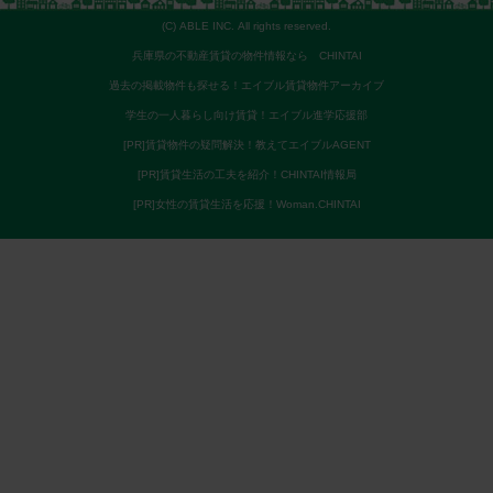
(C) ABLE INC. All rights reserved.
兵庫県の不動産賃貸の物件情報なら CHINTAI
過去の掲載物件も探せる！エイブル賃貸物件アーカイブ
学生の一人暮らし向け賃貸！エイブル進学応援部
[PR]賃貸物件の疑問解決！教えてエイブルAGENT
[PR]賃貸生活の工夫を紹介！CHINTAI情報局
[PR]女性の賃貸生活を応援！Woman.CHINTAI