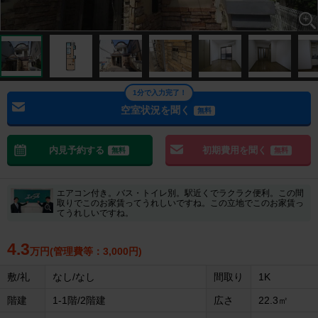
1分で入力完了！
空室状況を聞く
無料
内見予約する
初期費用を聞く
無料
無料
エアコン付き。バス・トイレ別。駅近くでラクラク便利。この間
取りでこのお家賃ってうれしいですね。この立地でこのお家賃っ
てうれしいですね。
4.3
万円(管理費等：3,000円)
敷/礼
なし/なし
間取り
1K
階建
1-1階/2階建
広さ
22.3㎡