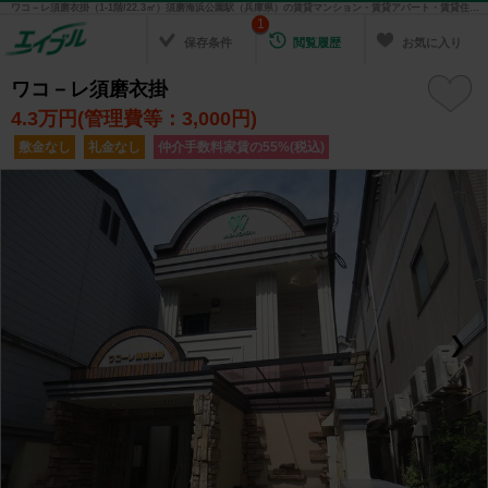
ワコ－レ須磨衣掛（1-1階/22.3㎡）須磨海浜公園駅（兵庫県）の賃貸マンション・賃貸アパート・賃貸住宅の不動産情報を検索！ 不動産賃貸の物件探しは、お部屋探しのエイブル
1
保存条件
閲覧履歴
お気に入り
ワコ－レ須磨衣掛
4.3
万円(管理費等：3,000円)
敷金なし
礼金なし
仲介手数料家賃の55%(税込)