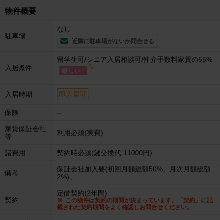
物件概要
なし
駐車場
近隣に駐車場がないか問合せる
留学生可/シニア入居相談可/仲介手数料家賃の55%
入居条件
入居時期
即入居可
保険
--
家賃保証会社
利用必須(実費)
等
諸費用
契約時必須(鍵交換代:11000円)
保証会社加入要(初回月額総額50%、月次月額総額
備考
2%)。
定借契約(2年間)
契約
この物件は契約の期間が決まっています。「契約」に記
載された契約期間をよく確認しお問合せください。