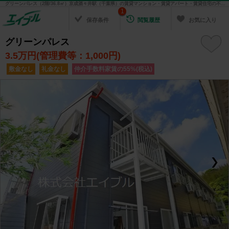
グリーンパレス（2階/36.8㎡）京成酒々井駅（千葉県）の賃貸マンション・賃貸アパート・賃貸住宅の不動産情報を検索！ 不動産賃貸の物件探しは、お部屋探しのエイブル
1
保存条件
閲覧履歴
お気に入り
グリーンパレス
3.5
万円(管理費等：1,000円)
敷金なし
礼金なし
仲介手数料家賃の55%(税込)