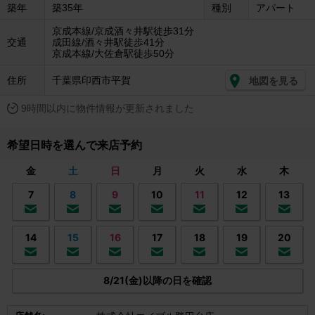
築年
築35年
種別
アパート
京成本線/京成酒々井駅徒歩31分
交通
成田線/酒々井駅徒歩41分
京成本線/大佐倉駅徒歩50分
住所
千葉県印西市平賀
地図を見る
9時間以内に物件情報が更新されました
希望日時を選んで来店予約
金
土
日
月
火
水
木
7
8
9
10
11
12
13
14
15
16
17
18
19
20
8/21(金)以降の日を確認