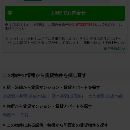
LINEでお問合せ
お電話をおかけの際は、お問合せ番号
641-673827201
をお控えの上、お
電話ください
いらっしゃいませ！エイブル勝田台店へようこそ！お客様の新生活にぴっ
たりなお部屋を当店スタッフが全力で探します。 勝田台駅より徒歩1分なの
で、お気軽に是非お立ち寄り下さい。全物件！仲介手数料が家賃の半月分
続きを読む
（税抜）です！！ 都内勤務・成田空港勤務・学生のお客様！京成本線・東
葉高速鉄道沿線でお部屋を探されている新婚さんからファミリーの お客
様！京成本線特急停車駅・東西線直通東葉高速鉄道始発駅のエイブル勝田
台店にお任せ下さい！！ 賃貸専門のエイブル勝田台店スタッフ一同、お客
様にご納得いただけるお部屋探しをサポートさせて頂きます！ ご来店、心
よりお待ちしております！！
この物件の情報から賃貸物件を探し直す
駅・沿線から賃貸マンション・賃貸アパートを探す
京成酒々井駅
(
京成本線
)
酒々井駅
(
成田線
)
大佐倉駅
(
京成本線
)
住所から賃貸マンション・賃貸アパートを探す
印西市
平賀
この物件にある設備・特徴から印西市の賃貸物件を探す