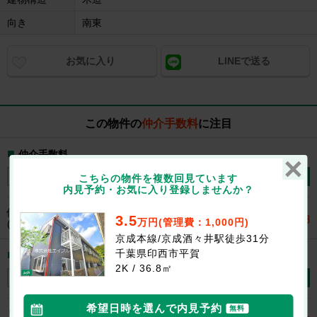
向き
南東
お気に入り
LINEで送る
この物件の
仲介手数料
に注目
仲介手数料
仲介手数料無料
仲介手数料半月
こちらの物件を複数回見ています
内見予約・お気に入り登録しませんか？
仲介手数料
は家賃の半月分
19,250
3.5
円
万円(管理費：1,000円)
(税込0.55か月分) 適用で
京成本線/京成酒々井駅徒歩31分
千葉県印西市平賀
適用割引
2K / 36.8㎡
女子割
学割
リピート割
希望日時を選んで内見予約
無料
リピート割適用で仲介手数料が更に