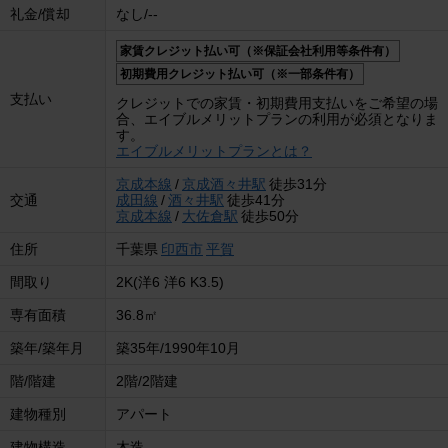
礼金/償却
なし/--
家賃クレジット払い可（※保証会社利用等条件有）
初期費用クレジット払い可（※一部条件有）
支払い
クレジットでの家賃・初期費用支払いをご希望の場
合、エイブルメリットプランの利用が必須となりま
す。
エイブルメリットプランとは？
京成本線
/
京成酒々井駅
徒歩31分
交通
成田線
/
酒々井駅
徒歩41分
京成本線
/
大佐倉駅
徒歩50分
住所
千葉県
印西市
平賀
間取り
2K(洋6 洋6 K3.5)
専有面積
36.8㎡
築年/築年月
築35年/1990年10月
階/階建
2階/2階建
建物種別
アパート
建物構造
木造