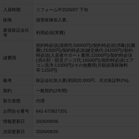
入居時期
リフォーム中2026/07 下旬
保険
損害保険加入要。
家賃保証会社
利用必須(実費)
等
契約時必須(清掃代:50000円)/契約時必須(消毒(抗菌
費):25300円)/契約時必須(鍵交換代:24200円)/契約
時必須(入居者サポート費用:22000円)/契約時必須
諸費用
(消火剤・防災グッズ代:16500円)/契約時必須(エア
コン洗浄:11000円)/その他費用(月額損害保険料
等:1150円)
備考
保証会社加入要(初回20,000円、月次保証料2%)。
契約
一般契約(2年間)
取引形態
代理
お問合せ番号
641-673827201
情報更新日
2026/08/06
次回更新日
2026/08/20