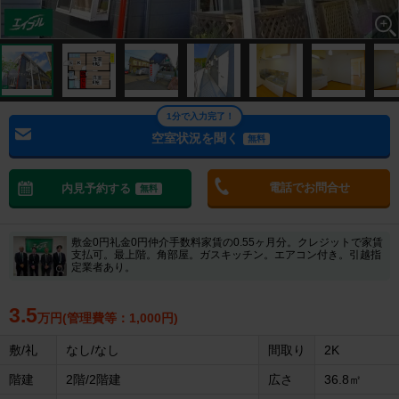
1分で入力完了！
空室状況を聞く
無料
電話でお問合せ
内見予約する
無料
敷金0円礼金0円仲介手数料家賃の0.55ヶ月分。クレジットで家賃
支払可。最上階。角部屋。ガスキッチン。エアコン付き。引越指
定業者あり。
3.5
万円(管理費等：1,000円)
敷/礼
なし/なし
間取り
2K
階建
2階/2階建
広さ
36.8㎡