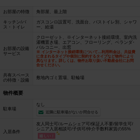
お部屋の特徴
角部屋、最上階
キッチン/バ
ガスコンロ設置可、洗面台、バストイレ別、シャワ
ス・トイレ
ー、給湯
クローゼット、※インターネット接続環境、室内洗
濯機置き場、エアコン、フローリング、ベランダ･
バルコニー、出窓
お部屋の設備
インターネット接続環境について…利用料金は、共益費
サービス
に含まれるタイプや個別に契約するタイプなど物件により
異なります。詳しくは、物件お取り扱い不動産会社にお問
合せください。
共有スペース
敷地内ゴミ置場、駐輪場
の特徴・設備
物件概要
なし
駐車場
近隣に駐車場がないか問合せる
友人同士可/ルームシェア可/保証人不要/留学生可/
シニア入居相談可/子供可/仲介手数料家賃の55%
入居条件