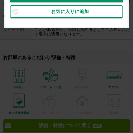
17,325
円
10%OFF
お気に入りに追加
割引条件
エイブル直営店で2013年8月以降にお部屋を借りた
リピート割
ことがある方が、今回も契約者としてご入居いただ
く場合に適用となります。
お部屋にあるこだわり/設備・特徴
2階以上
バス・トイレ別
独立洗面台
エアコン
室内洗濯機置場
オートロック
ペット相談可
駐車場
設備・特徴について聞く
無料