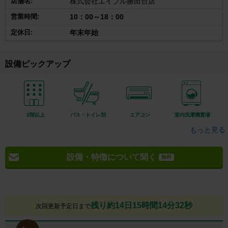
店舗名:
株式会社エイブル勝田台店
営業時間:
10：00～18：00
定休日:
年末年始
設備ピックアップ
2階以上
バス・トイレ別
エアコン
室内洗濯機置場
もっと見る
設備・特徴について聞く
無料
残り約14日15時間14分31秒
次回更新予定日まで