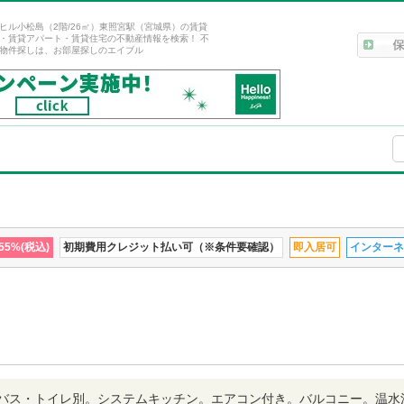
ヒル小松島（2階/26㎡）東照宮駅（宮城県）の賃貸
・賃貸アパート・賃貸住宅の不動産情報を検索！ 不
物件探しは、お部屋探しのエイブル
5%(税込)
初期費用クレジット払い可（※条件要確認）
即入居可
インターネ
バス・トイレ別。システムキッチン。エアコン付き。バルコニー。温水