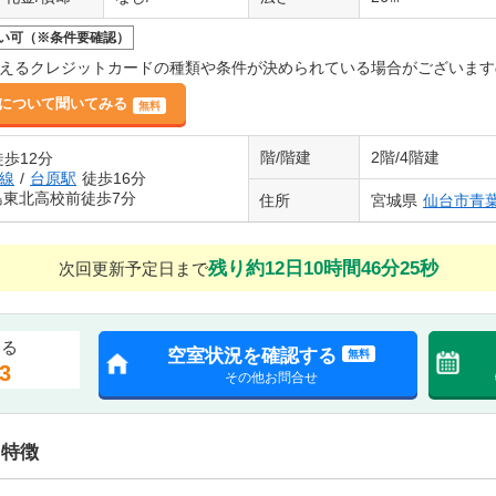
い可（※条件要確認）
えるクレジットカードの種類や条件が決められている場合がございます
について聞いてみる
無料
階/階建
2階/4階建
徒歩12分
線
/
台原駅
徒歩16分
島東北高校前徒歩7分
住所
宮城県
仙台市青
残り約12日10時間46分24秒
次回更新予定日まで
する
空室状況を確認する
無料
3
その他お問合せ
・特徴