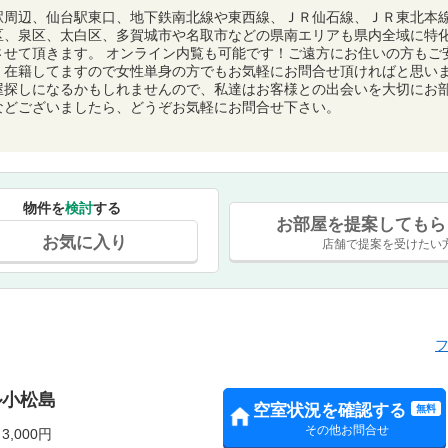
駅周辺、仙台駅東口、地下鉄南北線や東西線、ＪＲ仙石線、ＪＲ東北本
区、泉区、太白区、多賀城市や名取市などの県南エリアも県内全域に特
させて頂きます。 オンライン内覧も可能です！ご遠方にお住いの方もご
く在籍してますので女性単身の方でもお気軽にお問合せ頂ければと思いま
屋探しになるかもしれませんので、私達はお客様との出会いを大切にお
などございましたら、どうぞお気軽にお問合せ下さい。
物件を
検討
する
お部屋を提案してもら
お気に入り
店舗で提案を受けたい
ル小松島
空室状況を確認する
無料
その他お問合せ
,000円