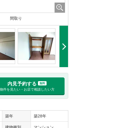
間取り
内見予約する
無料
物件を見たい・お店で相談したい方
築年
築28年
建物種別
マンション