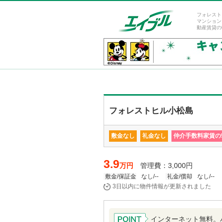
フォレスト
マンション
動産賃貸の
フォレストヒル小松島
敷金なし
礼金なし
仲介手数料家賃の5
3.9
万円
管理費：3,000円
敷金/保証金
なし/--
礼金/償却
なし/--
3日以内に物件情報が更新されました
インターネット無料。