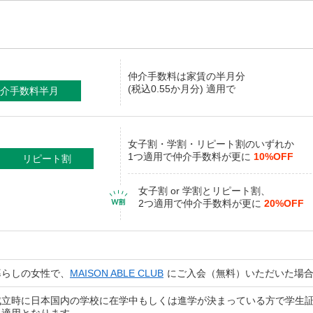
仲介手数料
は家賃の半月分
(税込0.55か月分) 適用で
介手数料半月
女子割・学割・リピート割のいずれか
1つ適用で仲介手数料が更に
10%OFF
リピート割
女子割 or 学割とリピート割、
2つ適用で仲介手数料が更に
20%OFF
暮らしの女性で、
MAISON ABLE CLUB
にご入会（無料）いただいた場
成立時に日本国内の学校に在学中もしくは進学が決まっている方で学生