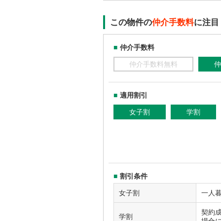
この物件の
仲介手数料
に注目
仲介手数料
仲介手数料無料
仲
適用割引
女子割
学割
割引条件
女子割
一人
契約
学割