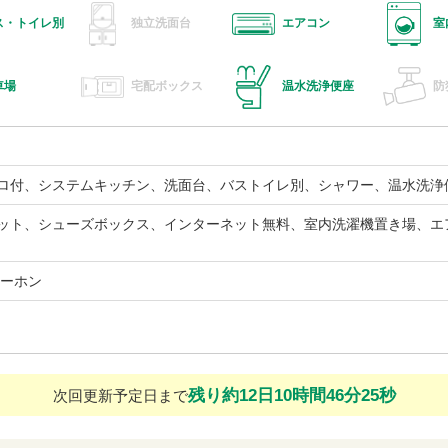
ス・トイレ別
独立洗面台
エアコン
室
車場
宅配ボックス
温水洗浄便座
防
ロ付、システムキッチン、洗面台、バストイレ別、シャワー、温水洗浄
ット、シューズボックス、インターネット無料、室内洗濯機置き場、エ
ターホン
残り約12日10時間46分24秒
次回更新予定日まで