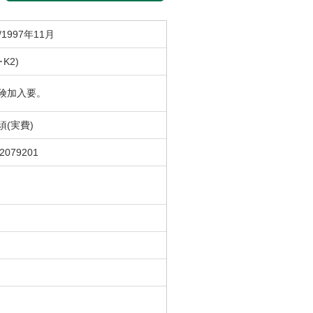
/1997年11月
･K2)
険加入要。
須(実費)
02079201