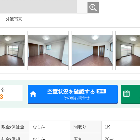
外観写真
する
空室状況を確認する
無料
3
その他お問合せ
敷金/保証金
なし/--
間取り
1K
礼金/償却
なし/--
広さ
26㎡