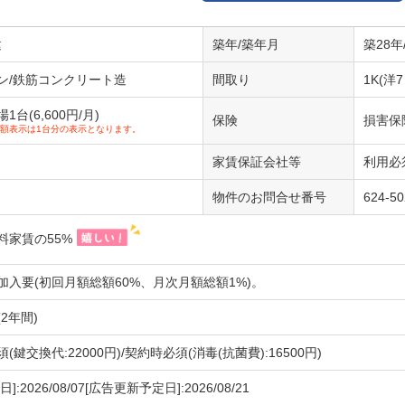
建
築年/築年月
築28年
ン/鉄筋コンクリート造
間取り
1K(洋7
台(6,600円/月)
保険
損害保
額表示は1台分の表示となります。
家賃保証会社等
利用必
物件のお問合せ番号
624-5
料家賃の55%
加入要(初回月額総額60%、月次月額総額1%)。
2年間)
(鍵交換代:22000円)/契約時必須(消毒(抗菌費):16500円)
]:2026/08/07[広告更新予定日]:2026/08/21