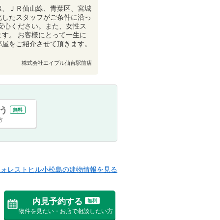
線、ＪＲ仙山線、青葉区、宮城
化したスタッフがご条件に沿っ
安心ください。また、女性ス
す。 お客様にとって一生に
部屋をご紹介させて頂きます。
株式会社エイブル仙台駅前店
う
無料
方
フォレストヒル小松島の建物情報を見る
内見予約する
無料
物件を見たい・お店で相談したい方