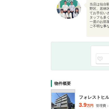
当店は仙台
野区、若林
てお手伝い
タッフも多
一度のお部
ご不明な事
物件概要
フォレストヒ
3.9
万円
管理費：3