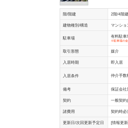
階/階建
2階/4階
建物種別/構造
マンショ
有料駐車場1
駐車場
※駐車場の金
取引形態
媒介
入居時期
即入居
仲介手数
入居条件
備考
保証会社
契約
一般契約(
諸費用
契約時必須
更新日/次回更新予定日
[情報更新日