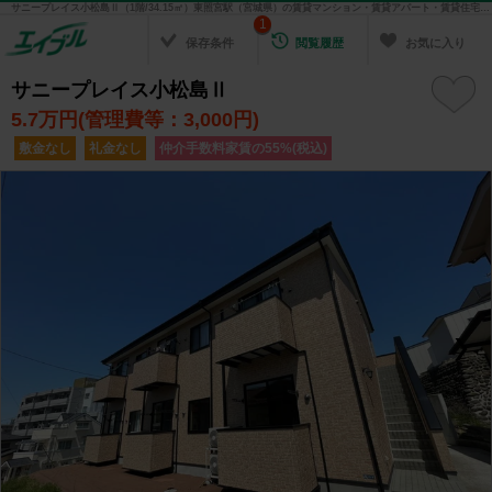
サニープレイス小松島Ⅱ（1階/34.15㎡）東照宮駅（宮城県）の賃貸マンション・賃貸アパート・賃貸住宅の不動産情報を検索！ 不動産賃貸の物件探しは、お部屋探しのエイブル
1
保存条件
閲覧履歴
お気に入り
サニープレイス小松島Ⅱ
5.7
万円(管理費等：3,000円)
敷金なし
礼金なし
仲介手数料家賃の55%(税込)