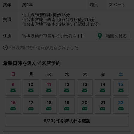
築年
築9年
種別
アパート
仙山線/東照宮駅徒歩15分
交通
仙台市営地下鉄南北線/台原駅徒歩15分
仙台市営地下鉄南北線/旭ケ丘駅徒歩17分
住所
宮城県仙台市青葉区小松島４丁目
地図を見る
7日以内に物件情報が更新されました
希望日時を選んで来店予約
日
月
火
水
木
金
土
9
10
11
12
13
14
15
16
17
18
19
20
21
22
8/23(日)以降の日を確認