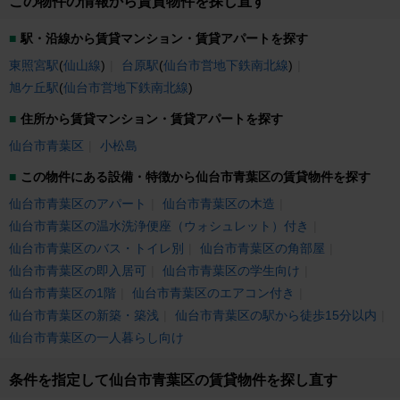
この物件の情報から賃貸物件を探し直す
駅・沿線から賃貸マンション・賃貸アパートを探す
東照宮駅
(
仙山線
)
台原駅
(
仙台市営地下鉄南北線
)
旭ケ丘駅
(
仙台市営地下鉄南北線
)
住所から賃貸マンション・賃貸アパートを探す
仙台市青葉区
小松島
この物件にある設備・特徴から仙台市青葉区の賃貸物件を探す
仙台市青葉区のアパート
仙台市青葉区の木造
仙台市青葉区の温水洗浄便座（ウォシュレット）付き
仙台市青葉区のバス・トイレ別
仙台市青葉区の角部屋
仙台市青葉区の即入居可
仙台市青葉区の学生向け
仙台市青葉区の1階
仙台市青葉区のエアコン付き
仙台市青葉区の新築・築浅
仙台市青葉区の駅から徒歩15分以内
仙台市青葉区の一人暮らし向け
条件を指定して仙台市青葉区の賃貸物件を探し直す