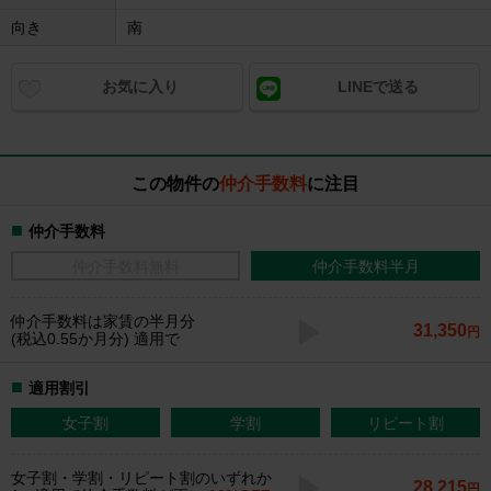
向き
南
お気に入り
LINEで送る
この物件の
仲介手数料
に注目
仲介手数料
仲介手数料無料
仲介手数料半月
仲介手数料
は家賃の半月分
31,350
円
(税込0.55か月分) 適用で
適用割引
女子割
学割
リピート割
女子割・学割・リピート割のいずれか
28,215
円