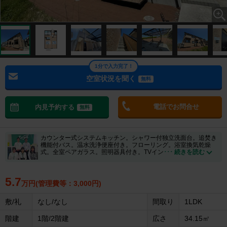
1分で入力完了！
空室状況を聞く
無料
電話でお問合せ
内見予約する
無料
カウンター式システムキッチン。シャワー付独立洗面台。追焚き
機能付バス。温水洗浄便座付き。フローリング。浴室換気乾燥
式。全室ペアガラス。照明器具付き。TVイン
･･･ 続きを読む
5.7
万円(管理費等：3,000円)
敷/礼
なし/なし
間取り
1LDK
階建
1階/2階建
広さ
34.15㎡