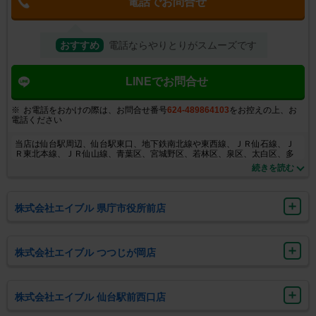
電話でお問合せ
おすすめ
電話ならやりとりがスムーズです
LINEでお問合せ
お電話をおかけの際は、お問合せ番号
624-489864103
をお控えの上、お
電話ください
当店は仙台駅周辺、仙台駅東口、地下鉄南北線や東西線、ＪＲ仙石線、Ｊ
Ｒ東北本線、ＪＲ仙山線、青葉区、宮城野区、若林区、泉区、太白区、多
賀城市や名取市などの県南エリアも県内全域に特化したスタッフがご条件
続きを読む
に沿ってお手伝いさせて頂きます。 オンライン内覧も可能です！ご遠方に
お住いの方もご安心ください。また、女性スタッフも多く在籍してますの
で女性単身の方でもお気軽にお問合せ頂ければと思います。 お客様にとっ
て一生に一度のお部屋探しになるかもしれませんので、私達はお客様との
株式会社エイブル 県庁市役所前店
出会いを大切にお部屋をご紹介させて頂きます。 ご不明な事などございま
したら、どうぞお気軽にお問合せ下さい。
株式会社エイブル つつじが岡店
株式会社エイブル 仙台駅前西口店