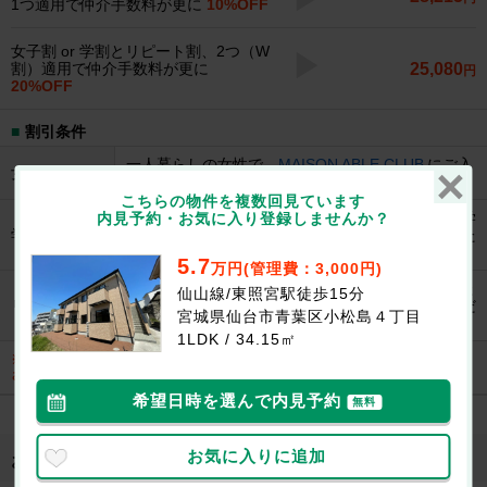
1つ適用で仲介手数料が更に
10%OFF
女子割 or 学割とリピート割、2つ（W
25,080
割）適用で仲介手数料が更に
円
20%OFF
割引条件
一人暮らしの女性で、
MAISON ABLE CLUB
にご入
女子割
会（無料）いただいた場合に適用となります。
こちらの物件を複数回見ています
契約成立時に日本国内の学校に在学中もしくは進学
内見予約・お気に入り登録しませんか？
学割
が決まっている方で学生証・生徒手帳をご提示いた
だいた場合に適用となります。
5.7
万円(管理費：3,000円)
エイブル直営店で2013年8月以降にお部屋を借りた
仙山線/東照宮駅徒歩15分
リピート割
ことがある方が、今回も契約者としてご入居いただ
宮城県仙台市青葉区小松島４丁目
く場合に適用となります。
1LDK / 34.15㎡
※割引の併用を行う場合、条件がございます。詳しくは
こちら
からご確認くだ
さい
希望日時を選んで内見予約
無料
お気に入りに追加
お部屋にあるこだわり/設備・特徴