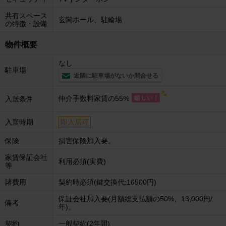
共有スペース
玄関ホール、駐輪場
の特徴・設備
物件概要
なし
駐車場
近隣に駐車場がないか問合せる
仲介手数料家賃の55%
入居条件
入居時期
即入居可
保険
損害保険加入要。
家賃保証会社
利用必須(実費)
等
諸費用
契約時必須(鍵交換代:16500円)
保証会社加入要(月額総支払額の50%、13,000円/
備考
年)。
契約
一般契約(2年間)