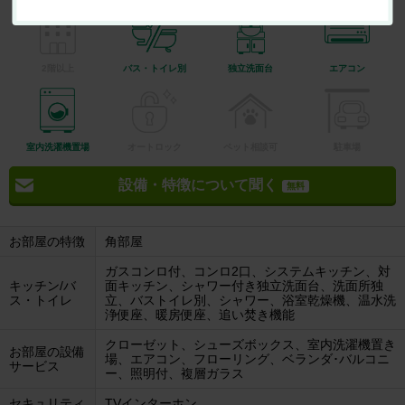
2階以上
バス・トイレ別
独立洗面台
エアコン
室内洗濯機置場
オートロック
ペット相談可
駐車場
設備・特徴について聞く
無料
お部屋の特徴
角部屋
ガスコンロ付、コンロ2口、システムキッチン、対
キッチン/バ
面キッチン、シャワー付き独立洗面台、洗面所独
ス・トイレ
立、バストイレ別、シャワー、浴室乾燥機、温水洗
浄便座、暖房便座、追い焚き機能
クローゼット、シューズボックス、室内洗濯機置き
お部屋の設備
場、エアコン、フローリング、ベランダ･バルコニ
サービス
ー、照明付、複層ガラス
セキュリティ
TVインターホン