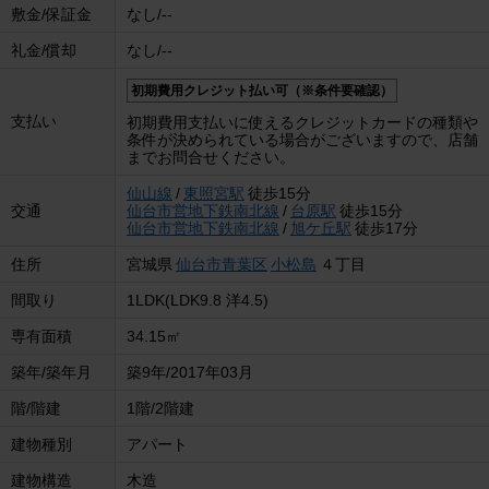
敷金/保証金
なし/--
礼金/償却
なし/--
初期費用クレジット払い可（※条件要確認）
支払い
初期費用支払いに使えるクレジットカードの種類や
条件が決められている場合がございますので、店舗
までお問合せください。
仙山線
/
東照宮駅
徒歩15分
交通
仙台市営地下鉄南北線
/
台原駅
徒歩15分
仙台市営地下鉄南北線
/
旭ケ丘駅
徒歩17分
住所
宮城県
仙台市青葉区
小松島
４丁目
間取り
1LDK(LDK9.8 洋4.5)
専有面積
34.15㎡
築年/築年月
築9年/2017年03月
階/階建
1階/2階建
建物種別
アパート
建物構造
木造