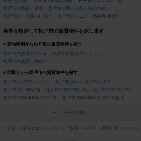
松戸市の1階
松戸市の駐車場付き
松戸市のエアコン付き
松戸市の新築・築浅
松戸市の駅から徒歩15分以内
松戸市の一人暮らし向け
松戸市のシニア・高齢者相談可
条件を指定して松戸市の賃貸物件を探し直す
建物種別から松戸市の賃貸物件を探す
松戸市の賃貸アパート
松戸市の賃貸マンション
松戸市の賃貸一戸建て
間取りから松戸市の賃貸物件を探す
松戸市の1R/ワンルーム
松戸市の1K
松戸市の1DK
松戸市の1LDK(+S)
松戸市の2K/2DK(+S)
松戸市の2LDK(+S)
松戸市の3K/3DK/3LDK(+S)
松戸市の4K/4DK/4LDK(+S)以上
ページの先頭へ
賃貸・不動産のエイブルTOP
>
千葉県
>
松戸市
>
北国分駅
>
スカイハ