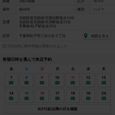
階建
2階/2階建
広さ
30.6㎡
築年
築46年
種別
ハイツ
北総鉄道北総線/北国分駅徒歩14分
交通
北総鉄道北総線/矢切駅徒歩15分
常磐線/松戸駅徒歩25分
住所
千葉県松戸市三矢小台５丁目
地図を見る
3日以内に物件情報が更新されました
希望日時を選んで来店予約
金
土
日
月
火
水
木
7
8
9
10
11
12
13
14
15
16
17
18
19
20
8/21(金)以降の日を確認