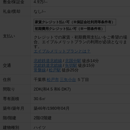
敷金/保証金
4.9万/--
礼金/償却
なし/--
家賃クレジット払い可（※保証会社利用等条件有）
初期費用クレジット払い可（※一部条件有）
支払い
クレジットでの家賃・初期費用支払いをご希望の場
合、エイブルメリットプランの利用が必須となりま
す。
エイブルメリットプランとは？
北総鉄道北総線
/
北国分駅
徒歩14分
交通
北総鉄道北総線
/
矢切駅
徒歩15分
常磐線
/
松戸駅
徒歩25分
住所
千葉県
松戸市
三矢小台
５丁目
間取り
2DK(和4.5 和6 DK7)
専有面積
30.6㎡
築年/築年月
築46年/1980年04月
階/階建
2階/2階建
建物種別
ハイツ