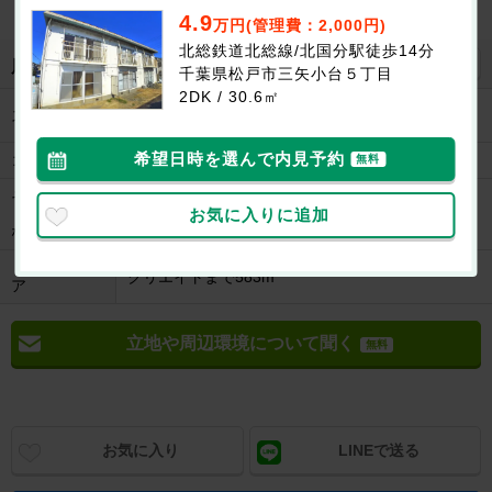
4.9
万円(管理費：2,000円)
北総鉄道北総線/北国分駅徒歩14分
地図を見る
周辺施設
千葉県松戸市三矢小台５丁目
2DK / 30.6㎡
リブレ京成まで329m
スーパー
ライフまで913m
希望日時を選んで内見予約
コンビニ
セブンイレブンまで402m
無料
その他飲食
味噌ラーメン専門店田所商店まで146m
お気に入りに追加
（ファミレス
バーミヤンまで569m
など）
ドラッグスト
クリエイトまで583m
ア
立地や周辺環境について聞く
無料
お気に入り
LINEで送る