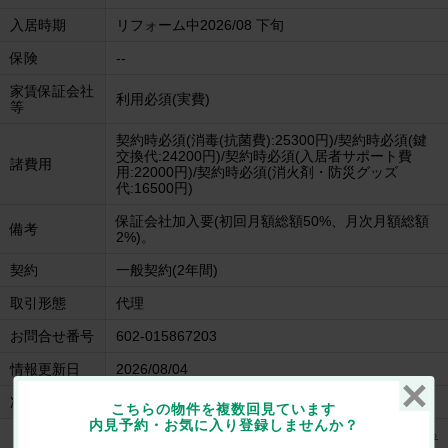
入居時期
リフォーム中2026/08 下旬
保険
--
家賃保証会社
利用必須(実費)
等
契約時必須(消毒(抗菌費):25300円)/契約時必須(鍵
交換代:24200円)/契約時必須(入居者サポート費
諸費用
用:22000円)/契約時必須(消火剤・防災グッズ
代:16500円)
保証会社加入要(初回月額総額50%、月次月額総額
備考
2%)。
契約
一般契約(2年間)
取引形態
代理
お問合せ番号
602-015867203
情報更新日
2026/08/04
次回更新日
2026/08/18
こちらの物件を複数回見ています
内見予約・お気に入り登録しませんか？
スカイハイツの建物情報を見る