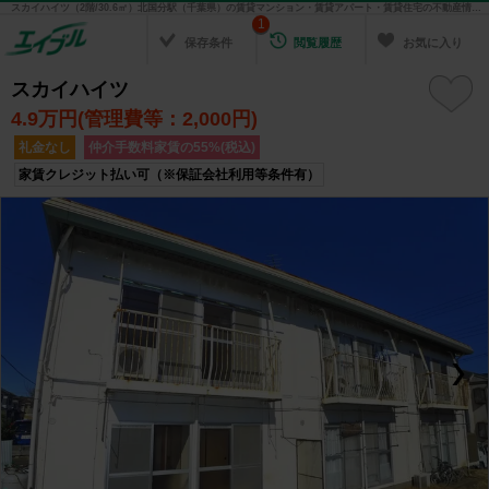
スカイハイツ（2階/30.6㎡）北国分駅（千葉県）の賃貸マンション・賃貸アパート・賃貸住宅の不動産情報を検索！ 不動産賃貸の物件探しは、お部屋探しのエイブル
1
保存条件
閲覧履歴
お気に入り
スカイハイツ
4.9
万円(管理費等：2,000円)
礼金なし
仲介手数料家賃の55%(税込)
家賃クレジット払い可（※保証会社利用等条件有）