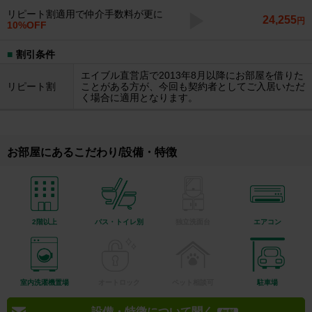
リピート割適用で仲介手数料が更に
24,255
円
10%OFF
割引条件
エイブル直営店で2013年8月以降にお部屋を借りた
リピート割
ことがある方が、今回も契約者としてご入居いただ
く場合に適用となります。
お部屋にあるこだわり/設備・特徴
2階以上
バス・トイレ別
独立洗面台
エアコン
室内洗濯機置場
オートロック
ペット相談可
駐車場
設備・特徴について聞く