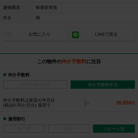
建物構造
軽量鉄骨造
向き
南
お気に入り
LINEで送る
この物件の
仲介手数料
に注目
仲介手数料
仲介手数料無料
仲介手数料半月
仲介手数料
は家賃の半月分
26,950
円
(税込0.55か月分) 適用で
適用割引
女子割
学割
リピート割