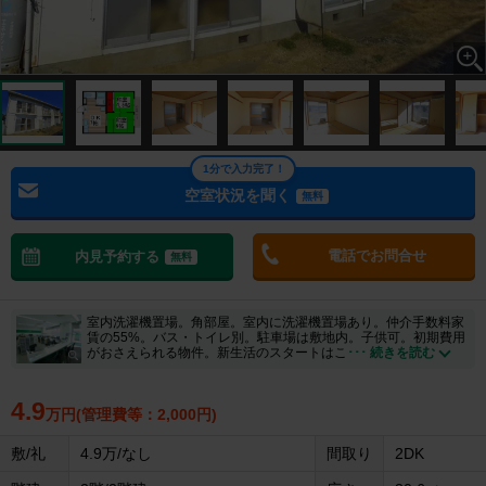
1分で入力完了！
空室状況を聞く
無料
電話でお問合せ
内見予約する
無料
室内洗濯機置場。角部屋。室内に洗濯機置場あり。仲介手数料家
賃の55%。バス・トイレ別。駐車場は敷地内。子供可。初期費用
がおさえられる物件。新生活のスタートはこ
･･･ 続きを読む
4.9
万円(管理費等：2,000円)
敷/礼
4.9万/なし
間取り
2DK