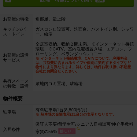
無料
お部屋の特徴
角部屋、最上階
キッチン/バ
ガスコンロ設置可、洗面台、バストイレ別、シャワ
ス・トイレ
ー、給湯
全居室収納、収納２間未満、※インターネット接続
環境、※CATV、室内洗濯機置き場、エアコン、フ
ローリング、ベランダ･バルコニー
お部屋の設備
インターネット接続環境、CATVについて…利用料金
サービス
は、共益費に含まれるタイプや個別に契約するタイプなど
物件により異なります。詳しくは、物件お取り扱い不動産
会社にお問合せください。
共有スペース
敷地内ゴミ置場、駐輪場
の特徴・設備
物件概要
有料駐車場1台(8,800円/月)
駐車場
駐車場の金額表示は1台分の表示となります。
保証人不要/留学生可/シニア入居相談可/仲介手数料
入居条件
家賃の55%