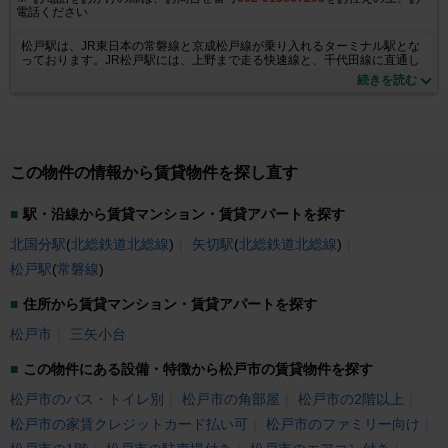
電話ください
松戸駅は、JR東日本の常磐線と京成松戸線が乗り入れるターミナル駅とな
っております。JR松戸駅には、上野まで走る快速線と、千代田線に直通し
ている緩行線が停車し、都内へのアクセスも大変良好です。 駅の東西両方
続きを読む
にはペデストリアンデッキが広がっており、西口デッキ下と、イトーヨー
カドー前にはバスターミナルがあります。駅直結の駅ビル（アトレ）、イ
トーヨーカドー、ダイエーなどのデパート、大型スーパーがある他、オフ
ィスビルや商業ビルが多く立ち並んでおり、生活にも大変便利です。 当店
は、長年培った豊富な情報量をもとに、お客様の大切なお部屋探しを、一
生懸命お手伝いさせて頂きます。 メールでのお問い合わせは、24時間受け
この物件の情報から賃貸物件を探し直す
付けしておりますので、お気軽にお問合せ下さい。また、ご来店の際には
新鮮な情報を提供させて頂きますので、お気軽にお立ち寄り下さい。 親
切・丁寧をモットーにしたスタッフ一同が、お客様のご来店を、心よりお
駅・沿線から賃貸マンション・賃貸アパートを探す
待ちしております。
北国分駅
(
北総鉄道北総線
)
矢切駅
(
北総鉄道北総線
)
松戸駅
(
常磐線
)
住所から賃貸マンション・賃貸アパートを探す
松戸市
三矢小台
この物件にある設備・特徴から松戸市の賃貸物件を探す
松戸市のバス・トイレ別
松戸市の角部屋
松戸市の2階以上
松戸市の家賃クレジットカード払い可
松戸市のファミリー向け