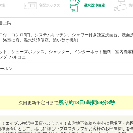
車場
宅配ボックス
温水洗浄便座
防
最上階
ロ付、コンロ3口、システムキッチン、シャワー付き独立洗面台、洗面
、浴室に窓、温水洗浄便座、追い焚き機能
ット、シューズボックス、シャッター、インターネット無料、室内洗濯
ンダ･バルコニー
ターホン
残り約13日6時間59分7秒
次回更新予定日まで
て！エイブル横浜中田店へようこそ！市営地下鉄線を中心に戸塚区・泉
地域密着店として、地元に詳しいプロスタッフがお客様のお部屋探しを