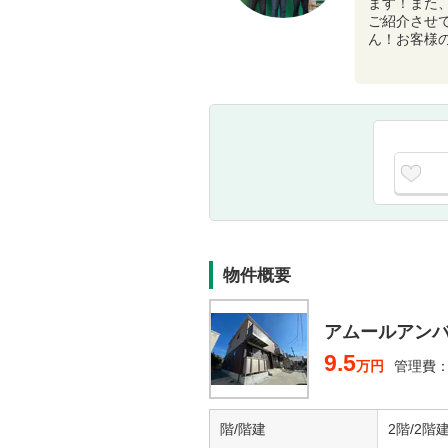
ます！また
ご紹介させ
ん！お客様
物件概要
アムールアン
9.5
万円
管理費：3
階/階建
2階/2階