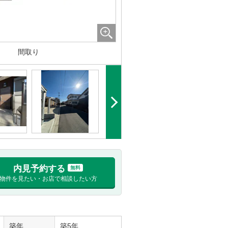
間取り
内見予約する
無料
物件を見たい・お店で相談したい方
築年
築5年