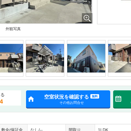
外観写真
する
空室状況を確認する
無料
4
その他お問合せ
敷金/保証金
なし/--
間取り
1LDK