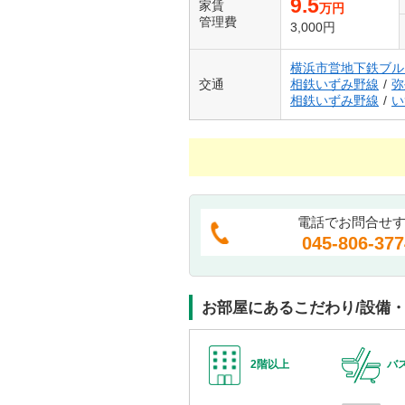
9.5
家賃
万円
管理費
3,000円
横浜市営地下鉄ブル
交通
相鉄いずみ野線
/
弥
相鉄いずみ野線
/
い
電話でお問合せ
045-806-377
お部屋にあるこだわり/設備
2階以上
バ