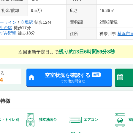
礼金/償却
9.5万/--
広さ
46.36㎡
階/階建
2階/2階建
ーライン
/
立場駅
徒歩12分
生台駅
徒歩17分
ずみ野駅
徒歩18分
住所
神奈川県
横浜市
残り約13日6時間59分7秒
次回更新予定日まで
する
空室状況を確認する
無料
4
その他お問合せ
・特徴
ス・トイレ別
独立洗面台
エアコン
室