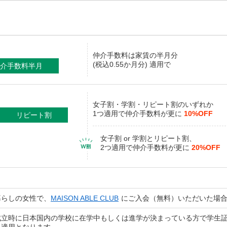
仲介手数料
は家賃の半月分
(税込0.55か月分) 適用で
介手数料半月
女子割・学割・リピート割のいずれか
1つ適用で仲介手数料が更に
10%OFF
リピート割
女子割 or 学割とリピート割、
2つ適用で仲介手数料が更に
20%OFF
暮らしの女性で、
MAISON ABLE CLUB
にご入会（無料）いただいた場
成立時に日本国内の学校に在学中もしくは進学が決まっている方で学生