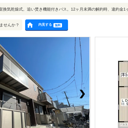
室換気乾燥式。追い焚き機能付きバス。12ヶ月未満の解約時、違約金1
ませんか？
内見する
無料