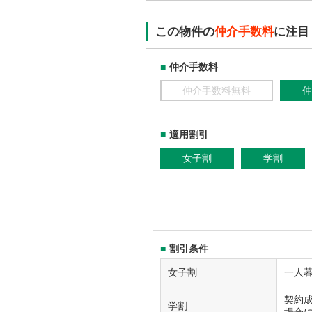
この物件の
仲介手数料
に注目
仲介手数料
仲介手数料無料
仲
適用割引
女子割
学割
割引条件
女子割
一人
契約
学割