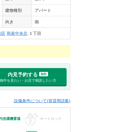
建物種別
アパート
向き
南
泉区
和泉中央北
１丁目
内見予約する
無料
物件を見たい・お店で相談したい方
設備条件について(賃貸用語集)
内洗濯機置場
オートロック