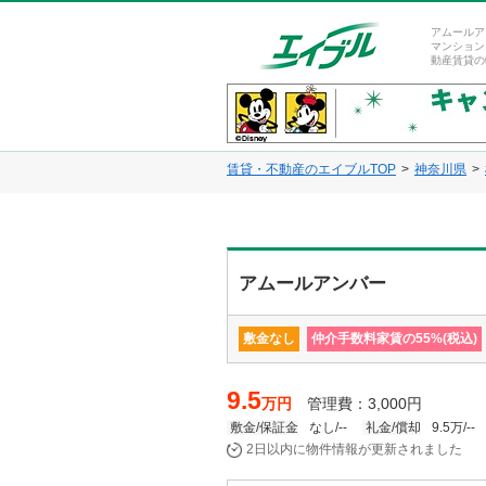
アムールア
マンション
動産賃貸の
賃貸・不動産のエイブルTOP
神奈川県
アムールアンバー
敷金なし
仲介手数料家賃の55%(税込)
9.5
万円
管理費：3,000円
敷金/保証金
なし/--
礼金/償却
9.5万/--
2日以内に物件情報が更新されました