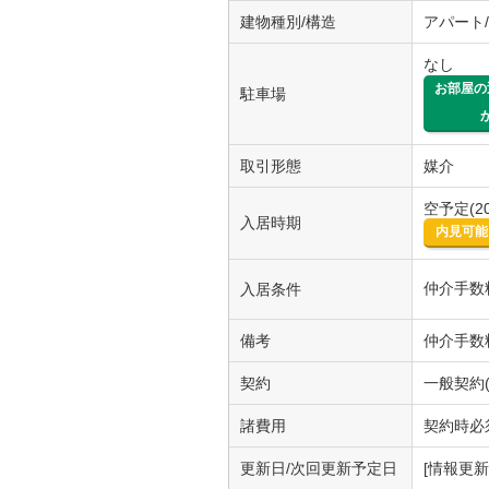
建物種別/構造
アパート
なし
お部屋の
駐車場
取引形態
媒介
空予定(20
入居時期
内見可能
仲介手数
入居条件
備考
仲介手数
契約
一般契約(
諸費用
契約時必須
更新日/次回更新予定日
[情報更新日