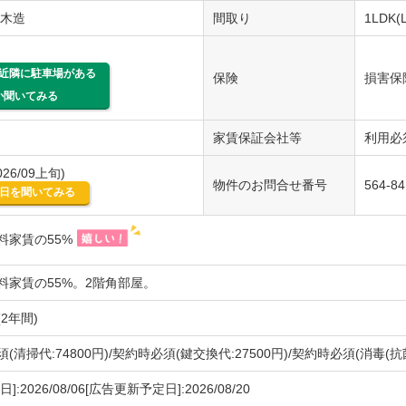
/木造
間取り
1LDK(
近隣に駐車場がある
保険
損害保
か聞いてみる
家賃保証会社等
利用必
26/09上旬)
物件のお問合せ番号
564-8
日を聞いてみる
料家賃の55%
料家賃の55%。2階角部屋。
2年間)
(清掃代:74800円)/契約時必須(鍵交換代:27500円)/契約時必須(消毒(抗菌費
]:2026/08/06[広告更新予定日]:2026/08/20