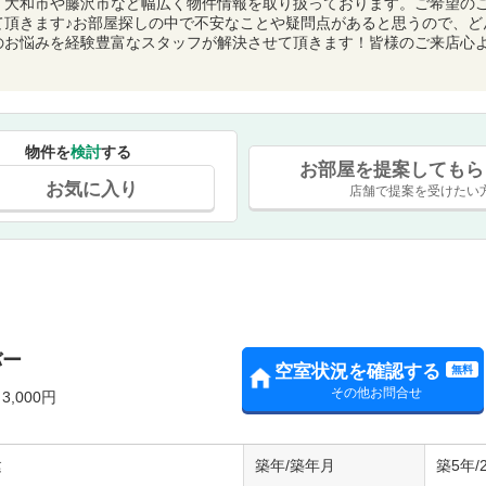
、大和市や藤沢市など幅広く物件情報を取り扱っております。ご希望の
て頂きます♪お部屋探しの中で不安なことや疑問点があると思うので、ど
のお悩みを経験豊富なスタッフが解決させて頂きます！皆様のご来店心
物件を
検討
する
お部屋を提案してもら
お気に入り
店舗で提案を受けたい
バー
空室状況を確認する
無料
その他お問合せ
,000円
建
築年/築年月
築5年/