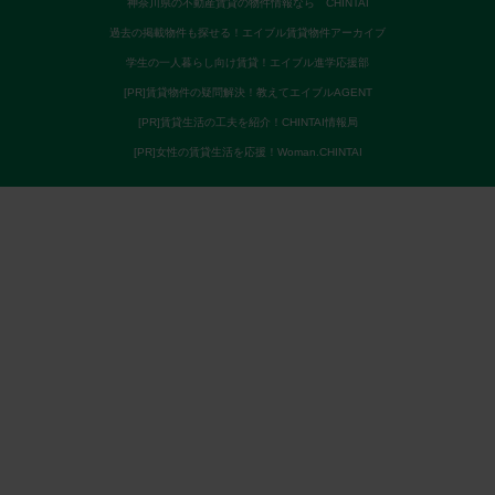
神奈川県の不動産賃貸の物件情報なら CHINTAI
過去の掲載物件も探せる！エイブル賃貸物件アーカイブ
学生の一人暮らし向け賃貸！エイブル進学応援部
[PR]賃貸物件の疑問解決！教えてエイブルAGENT
[PR]賃貸生活の工夫を紹介！CHINTAI情報局
[PR]女性の賃貸生活を応援！Woman.CHINTAI