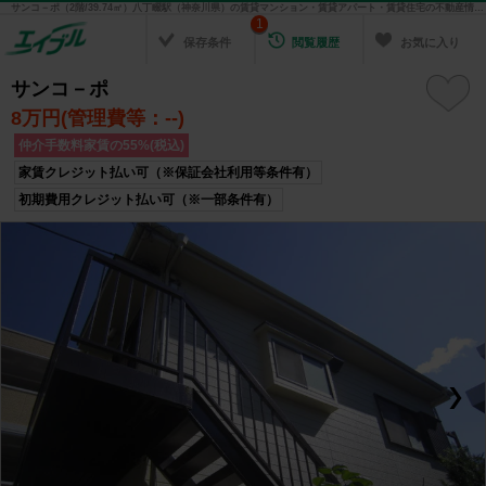
サンコ－ポ（2階/39.74㎡）八丁畷駅（神奈川県）の賃貸マンション・賃貸アパート・賃貸住宅の不動産情報を検索！ 不動産賃貸の物件探しは、お部屋探しのエイブル
1
保存条件
閲覧履歴
お気に入り
サンコ－ポ
8
万円(管理費等：--)
仲介手数料家賃の55%(税込)
家賃クレジット払い可（※保証会社利用等条件有）
初期費用クレジット払い可（※一部条件有）