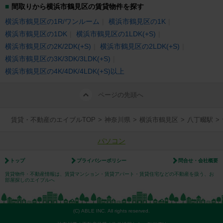
間取りから横浜市鶴見区の賃貸物件を探す
横浜市鶴見区の1R/ワンルーム
横浜市鶴見区の1K
横浜市鶴見区の1DK
横浜市鶴見区の1LDK(+S)
横浜市鶴見区の2K/2DK(+S)
横浜市鶴見区の2LDK(+S)
横浜市鶴見区の3K/3DK/3LDK(+S)
横浜市鶴見区の4K/4DK/4LDK(+S)以上
ページの先頭へ
賃貸・不動産のエイブルTOP
>
神奈川県
>
横浜市鶴見区
>
八丁畷駅
>
パソコン
トップ
プライバシーポリシー
問合せ・会社概要
賃貸物件・不動産情報は、賃貸マンション・賃貸アパート・賃貸住宅などの不動産を扱う、お
部屋探しのエイブルへ
(C) ABLE INC. All rights reserved.