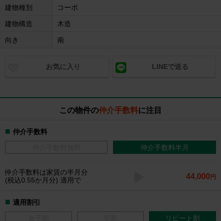
建物種別
コーポ
建物構造
木造
向き
南
お気に入り
LINEで送る
この物件の
仲介手数料
に注目
仲介手数料
仲介手数料無料
仲介手数料半月
仲介手数料
は家賃の半月分
44,000
円
(税込0.55か月分) 適用で
適用割引
女子割
学割
リピート割