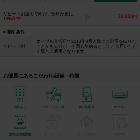
リピート割適用で仲介手数料が更に
39,600
円
10%OFF
割引条件
エイブル直営店で2013年8月以降にお部屋を借りた
リピート割
ことがある方が、今回も契約者としてご入居いただ
く場合に適用となります。
お部屋にあるこだわり/設備・特徴
2階以上
バス・トイレ別
独立洗面台
エアコン
室内洗濯機置場
オートロック
ペット相談可
駐車場