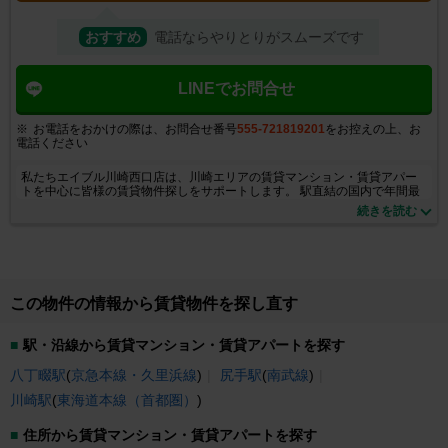
おすすめ
電話ならやりとりがスムーズです
LINEでお問合せ
お電話をおかけの際は、お問合せ番号
555-721819201
をお控えの上、お
電話ください
私たちエイブル川崎西口店は、川崎エリアの賃貸マンション・賃貸アパー
トを中心に皆様の賃貸物件探しをサポートします。 駅直結の国内で年間最
多来場者数を誇るショッピングモール『ラゾーナ川崎プラザ』を中心に再
続きを読む
開発された川崎駅西口は、環境整備も整った女性にも安心な住環境と昔な
がらの商店街もあるエリアです。 ＪＲ東海道線･京浜東北線・南武線と京急
線の神奈川県屈指のターミナル駅でもあり、都内各所や羽田空港へのアク
セスも抜群で一人暮らしの方はもちろん、カップル、ファミリーにも人気
のエリアです。 地域密着不動産仲介として物件を豊富に取り揃えておりま
すので初めてのお部屋探しの方でも住み替えの方でも満足していただける
この物件の情報から賃貸物件を探し直す
サービスを提供させていただいております！川崎エリア・横浜エリア・武
蔵小杉エリアと幅広くご提案・ご紹介が可能です。是非一度お部屋探しの
ご相談でご来店下さい。仲介手数料半月分（税別）・女子割・学割・リピ
駅・沿線から賃貸マンション・賃貸アパートを探す
ート割♪ また、賃貸仲介管理のご相談・空室対策・募集のご相談も受付てお
ります！まずはお気軽に、エイブル川崎西口店までご相談下さい★
八丁畷駅
(
京急本線・久里浜線
)
尻手駅
(
南武線
)
川崎駅
(
東海道本線（首都圏）
)
住所から賃貸マンション・賃貸アパートを探す