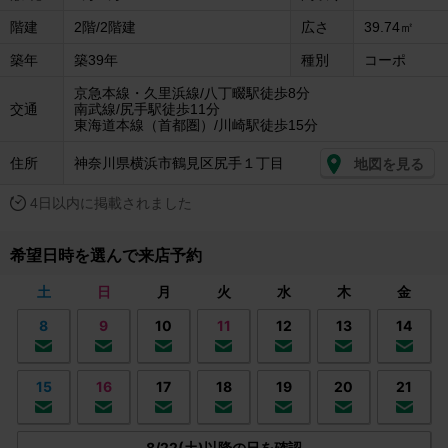
階建
2階/2階建
広さ
39.74㎡
築年
築39年
種別
コーポ
京急本線・久里浜線/八丁畷駅徒歩8分
交通
南武線/尻手駅徒歩11分
東海道本線（首都圏）/川崎駅徒歩15分
住所
神奈川県横浜市鶴見区尻手１丁目
地図を見る
4日以内に掲載されました
希望日時を選んで来店予約
土
日
月
火
水
木
金
8
9
10
11
12
13
14
15
16
17
18
19
20
21
8/22(土)以降の日を確認