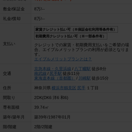
敷金/保証金
8万/--
礼金/償却
8万/--
家賃クレジット払い可（※保証会社利用等条件有）
初期費用クレジット払い可（※一部条件有）
支払い
クレジットでの家賃・初期費用支払いをご希望の場
合、エイブルメリットプランの利用が必須となりま
す。
エイブルメリットプランとは？
京急本線・久里浜線
/
八丁畷駅
徒歩8分
交通
南武線
/
尻手駅
徒歩11分
東海道本線（首都圏）
/
川崎駅
徒歩15分
住所
神奈川県
横浜市鶴見区
尻手
１丁目
間取り
2DK(DK6 洋6 和6)
専有面積
39.74㎡
築年/築年月
築39年/1987年01月
階/階建
2階/2階建