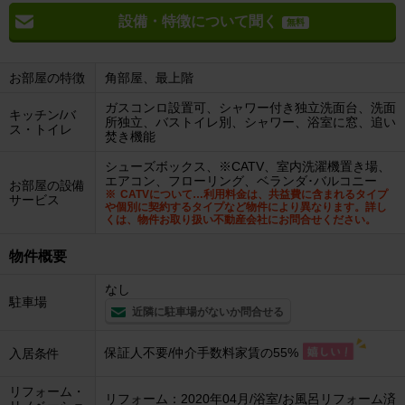
設備・特徴について聞く
無料
お部屋の特徴
角部屋、最上階
ガスコンロ設置可、シャワー付き独立洗面台、洗面
キッチン/バ
所独立、バストイレ別、シャワー、浴室に窓、追い
ス・トイレ
焚き機能
シューズボックス、※CATV、室内洗濯機置き場、
エアコン、フローリング、ベランダ･バルコニー
お部屋の設備
CATVについて…利用料金は、共益費に含まれるタイプ
サービス
や個別に契約するタイプなど物件により異なります。詳し
くは、物件お取り扱い不動産会社にお問合せください。
物件概要
なし
駐車場
近隣に駐車場がないか問合せる
保証人不要/仲介手数料家賃の55%
入居条件
リフォーム・
リフォーム：2020年04月/浴室/お風呂リフォーム済