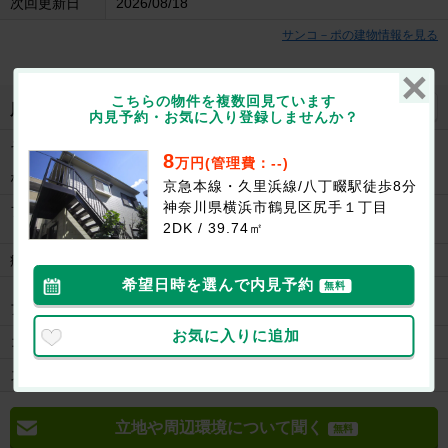
次回更新日
2026/08/18
サンコ－ポの建物情報を見る
こちらの物件を複数回見ています
地図を見る
周辺施設
内見予約・お気に入り登録しませんか？
その他飲食
8
（ファミレス
ジョナサン川崎柳町店まで446m
万円(管理費：--)
など）
京急本線・久里浜線/八丁畷駅徒歩8分
神奈川県横浜市鶴見区尻手１丁目
ファストフー
吉野家 尻手店まで435m
ド
2DK / 39.74㎡
病院
川崎幸病院まで397m
希望日時を選んで内見予約
無料
ドラッグスト
クリエイト薬局鶴見宮本店まで535m
ア
お気に入りに追加
コンビニ
セブンイレブン日新町西店まで347m
スーパー
三和鶴見尻手店まで536m
立地や周辺環境について聞く
無料