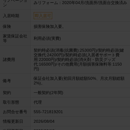
リノベーショ
みリフォーム：2020年04月/洗面所/洗面台交換済み
ン
入居時期
即入居可
保険
損害保険加入要。
家賃保証会社
利用必須(実費)
等
契約時必須(消毒(抗菌費):25300円)/契約時必須(鍵
交換代:24200円)/契約時必須(入居者サポート費
諸費用
用:22000円)/契約時必須(消火剤・防災グッズ
代:16500円)/その他費用(月額損害保険料等:1150
円)
保証会社加入要(初回月額総額50%、月次月額総額
備考
2%)。
契約
一般契約(2年間)
取引形態
代理
お問合せ番号
555-721819201
情報更新日
2026/08/04