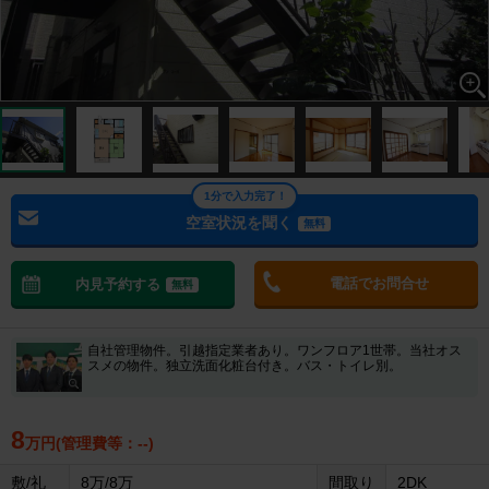
1分で入力完了！
空室状況を聞く
無料
電話でお問合せ
内見予約する
無料
自社管理物件。引越指定業者あり。ワンフロア1世帯。当社オス
スメの物件。独立洗面化粧台付き。バス・トイレ別。
8
万円(管理費等：--)
敷/礼
8万/8万
間取り
2DK