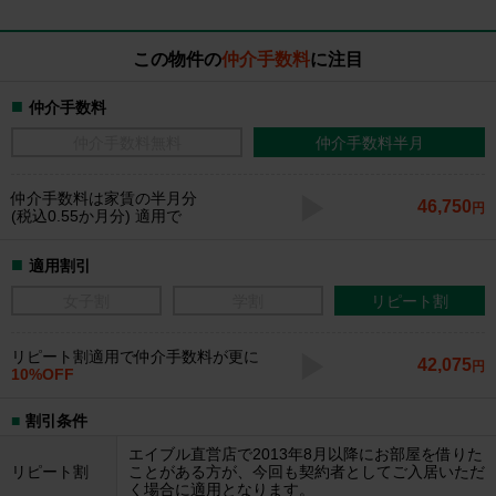
この物件の
仲介手数料
に注目
仲介手数料
仲介手数料無料
仲介手数料半月
仲介手数料
は家賃の半月分
46,750
円
(税込0.55か月分) 適用で
適用割引
女子割
学割
リピート割
リピート割適用で仲介手数料が更に
42,075
円
10%OFF
割引条件
エイブル直営店で2013年8月以降にお部屋を借りた
リピート割
ことがある方が、今回も契約者としてご入居いただ
く場合に適用となります。