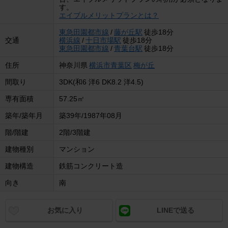
す。
エイブルメリットプランとは？
東急田園都市線
/
藤が丘駅
徒歩18分
交通
横浜線
/
十日市場駅
徒歩18分
東急田園都市線
/
青葉台駅
徒歩18分
住所
神奈川県
横浜市青葉区
梅が丘
間取り
3DK(和6 洋6 DK8.2 洋4.5)
専有面積
57.25㎡
築年/築年月
築39年/1987年08月
階/階建
2階/3階建
建物種別
マンション
建物構造
鉄筋コンクリート造
向き
南
お気に入り
LINEで送る