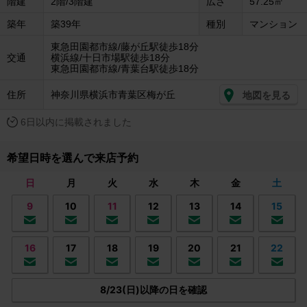
階建
2階/3階建
広さ
57.25㎡
築年
築39年
種別
マンション
東急田園都市線/藤が丘駅徒歩18分
交通
横浜線/十日市場駅徒歩18分
東急田園都市線/青葉台駅徒歩18分
住所
神奈川県横浜市青葉区梅が丘
地図を見る
6日以内に掲載されました
希望日時を選んで来店予約
日
月
火
水
木
金
土
9
10
11
12
13
14
15
16
17
18
19
20
21
22
8/23(日)以降の日を確認