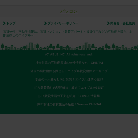
パソコン
トップ
プライバシーポリシー
問合せ・会社概要
賃貸物件・不動産情報は、賃貸マンション・賃貸アパート・賃貸住宅などの不動産を扱う、お
部屋探しのエイブルへ
(C) ABLE INC. All rights reserved.
神奈川県の不動産賃貸の物件情報なら CHINTAI
過去の掲載物件も探せる！エイブル賃貸物件アーカイブ
学生の一人暮らし向け賃貸！エイブル進学応援部
[PR]賃貸物件の疑問解決！教えてエイブルAGENT
[PR]賃貸生活の工夫を紹介！CHINTAI情報局
[PR]女性の賃貸生活を応援！Woman.CHINTAI