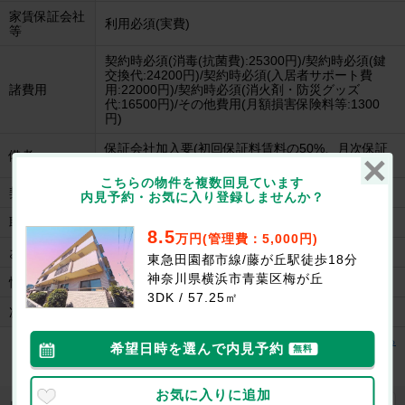
家賃保証会社
利用必須(実費)
等
契約時必須(消毒(抗菌費):25300円)/契約時必須(鍵
交換代:24200円)/契約時必須(入居者サポート費
諸費用
用:22000円)/契約時必須(消火剤・防災グッズ
代:16500円)/その他費用(月額損害保険料等:1300
円)
保証会社加入要(初回保証料賃料の50%、月次保証
備考
料2%)。
こちらの物件を複数回見ています
契約
一般契約(2年間)
内見予約・お気に入り登録しませんか？
取引形態
媒介
8.5
万円(管理費：5,000円)
お問合せ番号
553-724132205
東急田園都市線/藤が丘駅徒歩18分
神奈川県横浜市青葉区梅が丘
情報更新日
2026/08/08
3DK / 57.25㎡
次回更新日
2026/08/22
プラシ－ド梅ヶ丘の建物情報を見る
希望日時を選んで内見予約
無料
お気に入りに追加