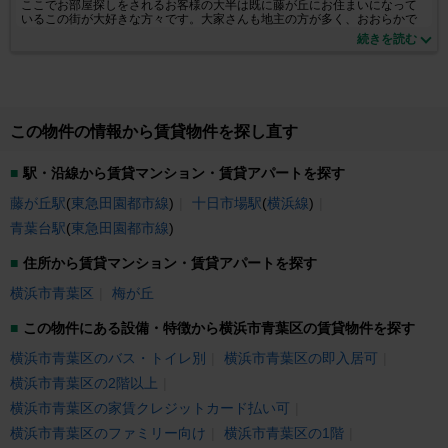
ここでお部屋探しをされるお客様の大半は既に藤が丘にお住まいになって
いるこの街が大好きな方々です。大家さんも地主の方が多く、おおらかで
優しい大家さんが多いのも特徴の一つです。駅前には昭和大学藤が丘病院
続きを読む
や東急ストア・フィットネスクラブ・ドラッグストアなど生活には欠かせ
ない施設が充実してます。他にも自然豊かな公園や銀杏並木通の雰囲気な
どはきっと気に入って頂ける環境です。 もちろん中央林間から長津田・青
葉台・市ヶ尾・江田など田園都市沿線も物件豊富に取り扱っております。
更に当社ではお一人暮らしの女性を応援する「女子割」や学生様向けの
「学割」等ご用意しております。詳しくは当店スタッフまでお尋ねくださ
この物件の情報から賃貸物件を探し直す
いませ。お客様のご来店を心よりお待ちしております。
駅・沿線から賃貸マンション・賃貸アパートを探す
藤が丘駅
(
東急田園都市線
)
十日市場駅
(
横浜線
)
青葉台駅
(
東急田園都市線
)
住所から賃貸マンション・賃貸アパートを探す
横浜市青葉区
梅が丘
この物件にある設備・特徴から横浜市青葉区の賃貸物件を探す
横浜市青葉区のバス・トイレ別
横浜市青葉区の即入居可
横浜市青葉区の2階以上
横浜市青葉区の家賃クレジットカード払い可
横浜市青葉区のファミリー向け
横浜市青葉区の1階