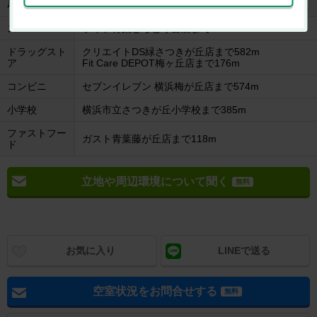
地図を見る
周辺施設
スーパー
ライフ青葉しらとり台店まで519m
ドラッグスト
クリエイトDS緑さつきが丘店まで582m
ア
Fit Care DEPOT梅ヶ丘店まで176m
コンビニ
セブンイレブン 横浜梅が丘店まで574m
小学校
横浜市立さつきが丘小学校まで385m
ファストフー
ガスト青葉藤が丘店まで118m
ド
立地や周辺環境について聞く
無料
お気に入り
LINEで送る
空室状況をお問合せする
無料