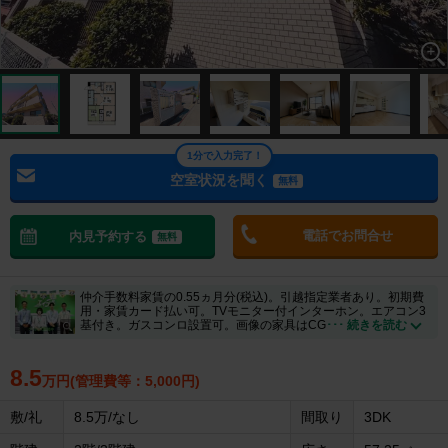
1分で入力完了！
空室状況を聞く
無料
電話でお問合せ
内見予約する
無料
仲介手数料家賃の0.55ヵ月分(税込)。引越指定業者あり。初期費
用・家賃カード払い可。TVモニター付インターホン。エアコン3
基付き。ガスコンロ設置可。画像の家具はCG
･･･ 続きを読む
8.5
万円(管理費等：5,000円)
敷/礼
8.5万/なし
間取り
3DK