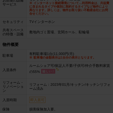
お部屋の設備
インターネット接続環境について…利用料金は、共益費
サービス
に含まれるタイプや個別に契約するタイプなど物件により
異なります。詳しくは、物件お取り扱い不動産会社にお問
合せください。
セキュリティ
TVインターホン
共有スペース
敷地内ゴミ置場、玄関ホール、駐輪場
の特徴・設備
物件概要
有料駐車場1台(11,000円/月)
駐車場
駐車場の金額表示は1台分の表示となります。
ルームシェア可/保証人不要/子供可/仲介手数料家賃
入居条件
の55%
リフォーム・
リフォーム：2023年01月/キッチン/キッチンリフォ
リノベーショ
ーム済み
ン
入居時期
即入居可
保険
損害保険加入要。