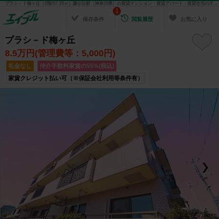
プラシ－ド梅ヶ丘（2階/57.25㎡）藤が丘駅（神奈川県）の賃貸マンション・賃貸アパート・賃貸住宅の不動産情報を検索！ 不動産賃貸の物件探しは、お部屋探しのエイブル
1
保存条件
閲覧履歴
お気に入り
プラシ－ド梅ヶ丘
8.5
万円(管理費等：5,000円)
礼金なし
仲介手数料家賃の55%(税込)
家賃クレジット払い可（※保証会社利用等条件有）