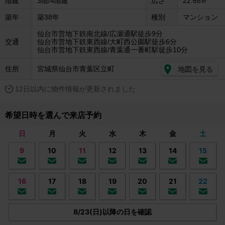
階建
3階/4階建
広さ
22.68㎡
築年
築38年
種別
マンション
仙台市営地下鉄南北線/広瀬通駅徒歩9分
交通
仙台市営地下鉄東西線/大町西公園駅徒歩6分
仙台市営地下鉄東西線/青葉通一番町駅徒歩10分
住所
宮城県仙台市青葉区立町
地図を見る
12日以内に物件情報が更新されました
希望日時を選んで来店予約
日
月
火
水
木
金
土
9
10
11
12
13
14
15
16
17
18
19
20
21
22
8/23(日)以降の日を確認