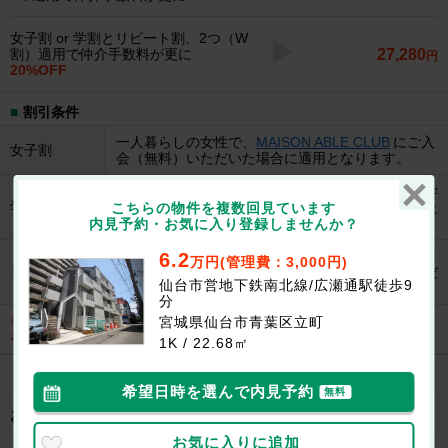
女子割 or 学割とリピート割、2つ（W
27,280
割）適用で仲介手数料が更に
円
20%OFF
割引条件
一人暮らしの女性で、
MAISON ABLE CLUB
にご入
女子割
会（無料）いただいた場合に適用となります。
契約成立時に日本国内の学校に在学中もしくは進学
学割
が決まっている方で学生証・生徒手帳をご提示いた
こちらの物件を複数回見ています
だいた場合に適用となります。
内見予約・お気に入り登録しませんか？
エイブル直営店で2013年8月以降にお部屋を借りた
6.2
万円(管理費：3,000円)
リピート割
ことがある方が、今回も契約者としてご入居いただ
仙台市営地下鉄南北線/広瀬通駅徒歩9
く場合に適用となります。
分
宮城県仙台市青葉区立町
※割引の併用を行う場合、条件がございます。詳しくは
こちら
からご確認くだ
さい
1K / 22.68㎡
希望日時を選んで内見予約
無料
お部屋にあるこだわり/設備・特徴
お気に入りに追加