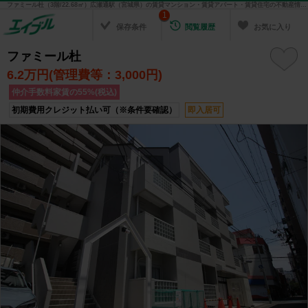
ファミール杜（3階/22.68㎡）広瀬通駅（宮城県）の賃貸マンション・賃貸アパート・賃貸住宅の不動産情報を検索！ 不動産賃貸の物件探しは、お部屋探しのエイブル
1
保存条件
閲覧履歴
お気に入り
ファミール杜
6.2
万円(管理費等：3,000円)
仲介手数料家賃の55%(税込)
初期費用クレジット払い可（※条件要確認）
即入居可