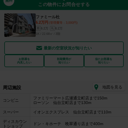
無料
この物件にお問合せする
ファミール杜
6.2万円
(管理費等：3,000円)
6.2万
6.2万
敷
礼
1K / 22.68㎡ / 3階
最新の空室状況が知りたい
お部屋を
初期費用が
似たお部屋を
内見したい
知りたい
知りたい
地図を見る
周辺施設
ファミリーマート広瀬通立町店まで150m
コンビニ
ローソン 仙台立町店まで130m
スーパー
イオンエクスプレス 仙台立町店まで110m
ディスカウン
ドン・キホーテ 晩翠通り店まで400m
トショップ