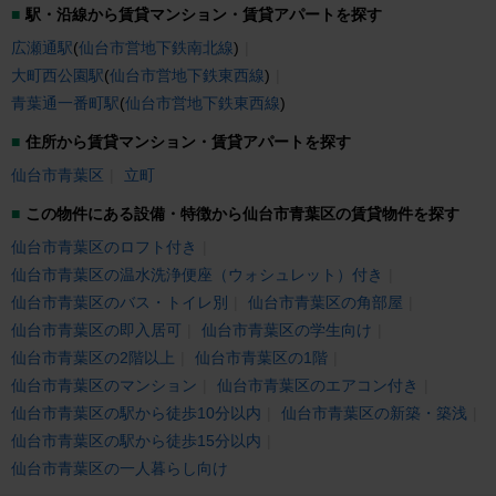
駅・沿線から賃貸マンション・賃貸アパートを探す
広瀬通駅
(
仙台市営地下鉄南北線
)
大町西公園駅
(
仙台市営地下鉄東西線
)
青葉通一番町駅
(
仙台市営地下鉄東西線
)
住所から賃貸マンション・賃貸アパートを探す
仙台市青葉区
立町
この物件にある設備・特徴から仙台市青葉区の賃貸物件を探す
仙台市青葉区のロフト付き
仙台市青葉区の温水洗浄便座（ウォシュレット）付き
仙台市青葉区のバス・トイレ別
仙台市青葉区の角部屋
仙台市青葉区の即入居可
仙台市青葉区の学生向け
仙台市青葉区の2階以上
仙台市青葉区の1階
仙台市青葉区のマンション
仙台市青葉区のエアコン付き
仙台市青葉区の駅から徒歩10分以内
仙台市青葉区の新築・築浅
仙台市青葉区の駅から徒歩15分以内
仙台市青葉区の一人暮らし向け