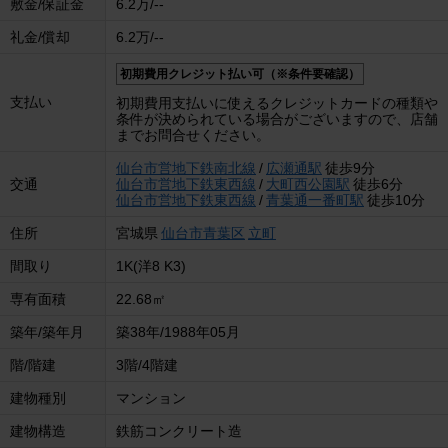
敷金/保証金
6.2万/--
礼金/償却
6.2万/--
初期費用クレジット払い可（※条件要確認）
支払い
初期費用支払いに使えるクレジットカードの種類や
条件が決められている場合がございますので、店舗
までお問合せください。
仙台市営地下鉄南北線
/
広瀬通駅
徒歩9分
交通
仙台市営地下鉄東西線
/
大町西公園駅
徒歩6分
仙台市営地下鉄東西線
/
青葉通一番町駅
徒歩10分
住所
宮城県
仙台市青葉区
立町
間取り
1K(洋8 K3)
専有面積
22.68㎡
築年/築年月
築38年/1988年05月
階/階建
3階/4階建
建物種別
マンション
建物構造
鉄筋コンクリート造