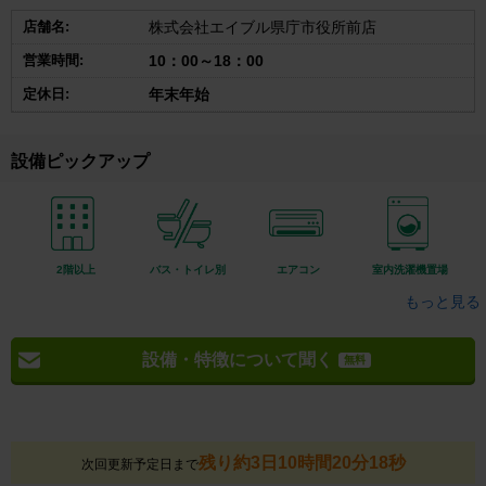
店舗名:
株式会社エイブル県庁市役所前店
営業時間:
10：00～18：00
定休日:
年末年始
設備ピックアップ
2階以上
バス・トイレ別
エアコン
室内洗濯機置場
もっと見る
設備・特徴について聞く
無料
残り約3日10時間20分17秒
次回更新予定日まで