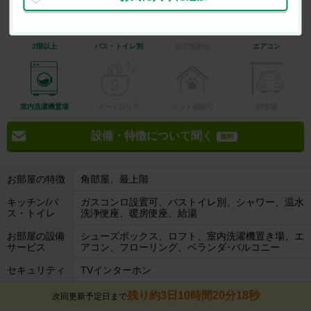
2階以上
バス・トイレ別
独立洗面台
エアコン
室内洗濯機置場
オートロック
ペット相談可
駐車場
設備・特徴について聞く
無料
お部屋の特徴
角部屋、最上階
キッチン/バ
ガスコンロ設置可、バストイレ別、シャワー、温水
ス・トイレ
洗浄便座、暖房便座、給湯
お部屋の設備
シューズボックス、ロフト、室内洗濯機置き場、エ
サービス
アコン、フローリング、ベランダ･バルコニー
セキュリティ
TVインターホン
残り約3日10時間20分17秒
次回更新予定日まで