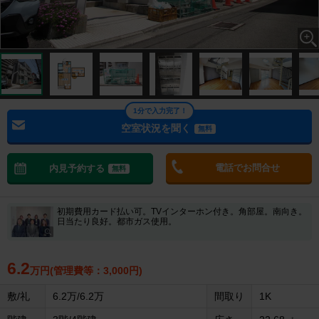
1分で入力完了！
空室状況を聞く
無料
電話でお問合せ
内見予約する
無料
初期費用カード払い可。TVインターホン付き。角部屋。南向き。
日当たり良好。都市ガス使用。
6.2
万円(管理費等：3,000円)
敷/礼
6.2万/6.2万
間取り
1K