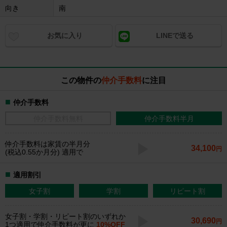
向き
南
お気に入り
LINEで送る
この物件の
仲介手数料
に注目
仲介手数料
仲介手数料無料
仲介手数料半月
仲介手数料
は家賃の半月分
34,100
円
(税込0.55か月分) 適用で
適用割引
女子割
学割
リピート割
女子割・学割・リピート割のいずれか
30,690
円
1つ適用で仲介手数料が更に
10%OFF