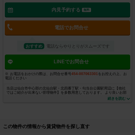
内見予約する
無料
電話でお問合せ
おすすめ
電話ならやりとりがスムーズです
LINEでお問合せ
お電話をおかけの際は、お問合せ番号
454-007063301
をお控えの上、お
電話ください
当店は仙台市中心部の北仙台駅・北四番丁駅・勾当台公園駅周辺に【他社
ではご紹介が出来ない管理物件】を多数用意しております。 より良いお部
屋をお探しであれば是非一度お声がけくださいませ！ また、東北大学関係
続きを読む
者様や医療従事者様に人気の八幡・角五郎エリアも大得意です。エイブル
県庁市役所前店限定募集のお部屋が多数ございます。一度お問い合わせく
ださいませ！！！ また、仙台市内中心部の店舗の中では唯一来客用駐車場
をご準備しております。お車でご来店のお客様は是非当店までお越し下さ
い！お部屋をお貸しになりたい大家さんも絶賛募集中です！新築、建替
え、リフォーム、建物管理など現在の賃貸市況を踏まえ幅広く提案させて
この物件の情報から賃貸物件を探し直す
頂きますのでお気軽にお声掛け下さい！