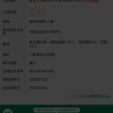
保証人不要/仲介手数料家賃の55%
入居条件
入居時期
即入居可
保険
損害保険加入要。
家賃保証会社
利用必須(10,000円)
等
保証委託料（賃料総額に対し、初回額50％、月額
備考
2％）。
契約
一般契約(2年間)
取引形態
媒介
お問合せ番号
454-007063301
情報更新日
2026/07/28
次回更新日
2026/08/11
ファミール杜の建物情報を見る
1分で入力完了！入力2項目でOK