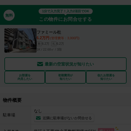
1分で入力完了！入力2項目でOK
無料
この物件にお問合せする
ファミール杜
6.2万円
(管理費等：3,000円)
6.2万
6.2万
敷
礼
1K / 22.68㎡ / 3階
最新の空室状況が知りたい
お部屋を
初期費用が
似たお部屋を
内見したい
知りたい
知りたい
物件概要
なし
駐車場
近隣に駐車場がないか問合せる