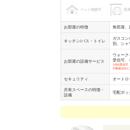
ペット相談可
駐
お部屋の特徴
角部屋、
ガスコン
キッチン/バス・トイレ
別、シャ
ウォーク
受信可、
お部屋の設備サービス
※BS受信可
不動産会社に
セキュリティ
オートロ
共有スペースの特徴・
宅配ボッ
設備