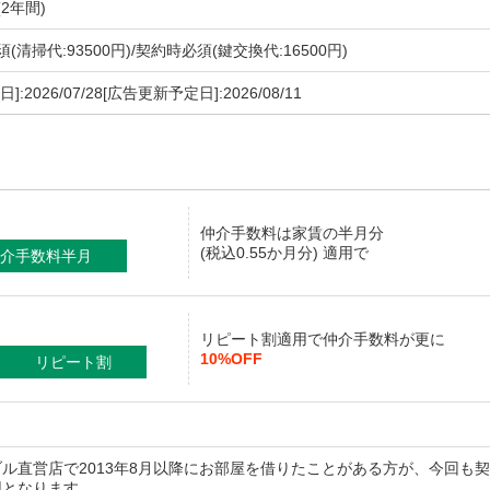
2年間)
(清掃代:93500円)/契約時必須(鍵交換代:16500円)
]:2026/07/28[広告更新予定日]:2026/08/11
仲介手数料
は家賃の半月分
(税込0.55か月分) 適用で
介手数料半月
リピート割適用で仲介手数料が更に
10%OFF
リピート割
ブル直営店で2013年8月以降にお部屋を借りたことがある方が、今回も
用となります。