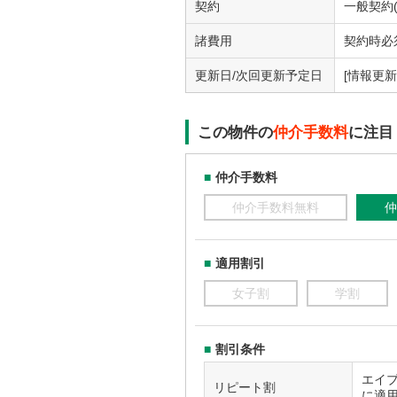
契約
一般契約(
諸費用
契約時必須
更新日/次回更新予定日
[情報更新日
この物件の
仲介手数料
に注目
仲介手数料
仲介手数料無料
仲
適用割引
女子割
学割
割引条件
エイ
リピート割
に適