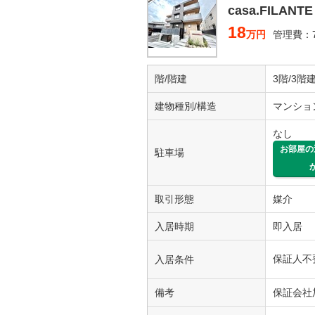
casa.FILANTE
18
万円
管理費：7
階/階建
3階/3階
建物種別/構造
マンショ
なし
お部屋の
駐車場
取引形態
媒介
入居時期
即入居
保証人不
入居条件
備考
保証会社