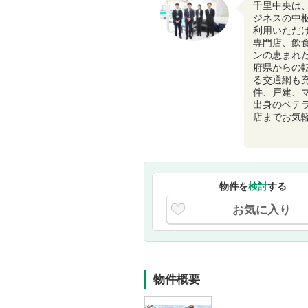
千里中央は
ジネスの中
利用いただ
専門店、飲
ンの恵まれ
府県からの
る交通網も
件、戸建、
出身のベテ
店までお気
物件を
検討
する
お気に入り
物件概要