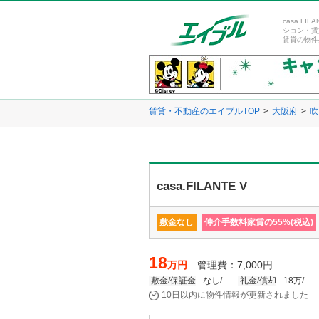
casa.F
ション・賃
賃貸の物件
賃貸・不動産のエイブルTOP
大阪府
吹
casa.FILANTE V
敷金なし
仲介手数料家賃の55%(税込)
18
万円
管理費：7,000円
敷金/保証金
なし/--
礼金/償却
18万/--
10日以内に物件情報が更新されました