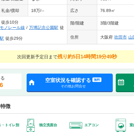
礼金/償却
18万/--
広さ
76.89㎡
徒歩10分
階/階建
3階/3階建
モノレール線
/
万博記念公園駅
徒
住所
大阪府
吹田市
山
駅
徒歩29分
残り約5日14時間19分48秒
次回更新予定日まで
する
空室状況を確認する
無料
6
その他お問合せ
・特徴
ス・トイレ別
独立洗面台
エアコン
室