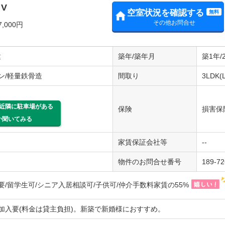
 V
空室状況を確認する
無料
その他お問合せ
,000円
建
築年/築年月
築1年/
ン/軽量鉄骨造
間取り
3LDK(
近隣に駐車場がある
保険
損害保
か聞いてみる
家賃保証会社等
--
物件のお問合せ番号
189-7
要/留学生可/シニア入居相談可/子供可/仲介手数料家賃の55%
加入要(料金は貸主負担)。新築で新婚様におすすめ。