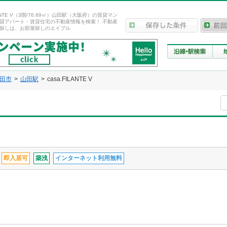
ILANTE V（3階/76.89㎡）山田駅（大阪府）の賃貸マン
貸アパート・賃貸住宅の不動産情報を検索！ 不動産
探しは、お部屋探しのエイブル
田市
山田駅
casa.FILANTE V
即入居可
築浅
インターネット利用無料