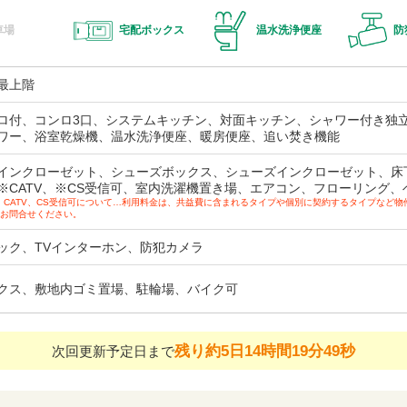
車場
宅配ボックス
温水洗浄便座
防
最上階
ロ付、コンロ3口、システムキッチン、対面キッチン、シャワー付き独
ワー、浴室乾燥機、温水洗浄便座、暖房便座、追い焚き機能
インクローゼット、シューズボックス、シューズインクローゼット、床
※CATV、※CS受信可、室内洗濯機置き場、エアコン、フローリング、
、CATV、CS受信可について…利用料金は、共益費に含まれるタイプや個別に契約するタイプなど
お問合せください。
ック、TVインターホン、防犯カメラ
クス、敷地内ゴミ置場、駐輪場、バイク可
残り約5日14時間19分48秒
次回更新予定日まで