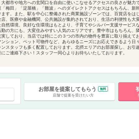
、大都市や地方への玄関口を自由に使いこなせるアクセスの良さが魅力
枢「梅田」「淀屋橋」「難波」へのダイレクトアクセスはもちろん、新
けます。また、駅を中心に整備された商業施設ゾーンでは、百貨店をは
食店、医療や金融機関、公共施設が集約されており、生活の利便性も大
た自然環境、良好な住環境はもとより、子育てやシルバー支援サービス
転勤の方にも、大変住みやすい人気のエリアです。豊中市はもちろん、
充実しており、当店では特にこの３つの市内の物件を豊富に取り揃えて
マンション、ペット可物件など、あらゆるニーズにお応えできるよう日
ランスタッフも多く配置しております。北摂エリアのお部屋探し、お引
軽にご連絡下さい！スタッフ一同心よりお待ちいたしております。
お部屋を提案してもらう
無料
店舗で提案を受けたい方