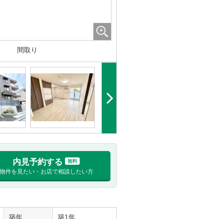
間取り
内見予約する
無料
物件を見たい・お店で相談したい方
築年
築1年