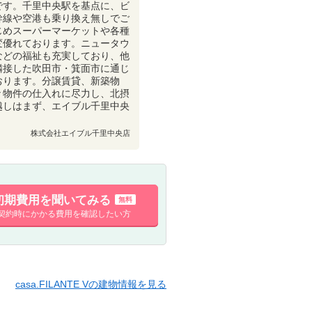
です。千里中央駅を基点に、ビ
幹線や空港も乗り換え無しでご
じめスーパーマーケットや各種
変優れております。ニュータウ
などの福祉も充実しており、他
隣接した吹田市・箕面市に通じ
おります。分譲賃貸、新築物
々物件の仕入れに尽力し、北摂
越しはまず、エイブル千里中央
株式会社エイブル千里中央店
初期費用を聞いてみる
無料
契約時にかかる費用を確認したい方
casa.FILANTE Vの建物情報を見る