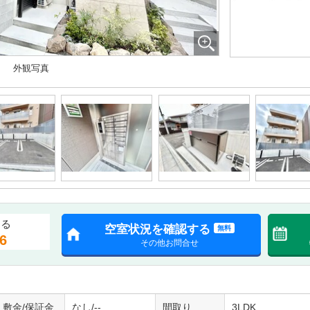
外観写真
する
空室状況を確認する
無料
6
その他お問合せ
敷金/保証金
なし/--
間取り
3LDK