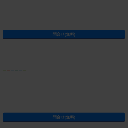
パソコン
トップ
プライバシーポリシー
問合せ・会社概要
賃貸物件・不動産情報は、賃貸マンション・賃貸アパート・賃貸住宅などの不動産を扱う、お
部屋探しのエイブルへ
(C) ABLE INC. All rights reserved.
大阪府の不動産賃貸の物件情報なら CHINTAI
過去の掲載物件も探せる！エイブル賃貸物件アーカイブ
学生の一人暮らし向け賃貸！エイブル進学応援部
[PR]賃貸物件の疑問解決！教えてエイブルAGENT
[PR]賃貸生活の工夫を紹介！CHINTAI情報局
[PR]女性の賃貸生活を応援！Woman.CHINTAI