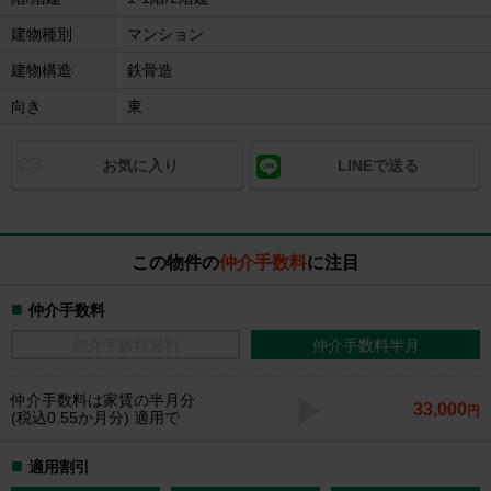
建物種別
マンション
建物構造
鉄骨造
向き
東
お気に入り
LINEで送る
この物件の
仲介手数料
に注目
仲介手数料
仲介手数料無料
仲介手数料半月
仲介手数料
は家賃の半月分
33,000
円
(税込0.55か月分) 適用で
適用割引