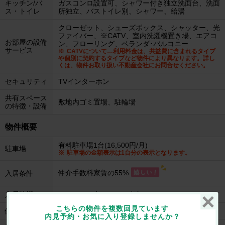
キッチン/バ
ガスコンロ設置可、シャワー付き独立洗面台、洗面
ス・トイレ
所独立、バストイレ別、シャワー、給湯
クローゼット、シューズボックス、シャッター、光
ファイバー、※CATV、室内洗濯機置き場、エアコ
お部屋の設備
ン、フローリング、ベランダ･バルコニー
サービス
CATVについて…利用料金は、共益費に含まれるタイプ
や個別に契約するタイプなど物件により異なります。詳し
くは、物件お取り扱い不動産会社にお問合せください。
セキュリティ
TVインターホン
共有スペース
敷地内ゴミ置場、駐輪場
の特徴・設備
物件概要
有料駐車場1台(16,500円/月)
駐車場
駐車場の金額表示は1台分の表示となります。
仲介手数料家賃の55%
入居条件
入居時期
リフォーム中2026/07 中旬
こちらの物件を複数回見ています
保険
損害保険加入要。
内見予約・お気に入り登録しませんか？