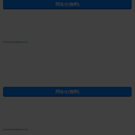
10：00～18：30 年末年始（2025/12/27～
営業時間
2026/1/3）
免許番号
国土交通大臣(7)第5338号
電話番号
06-6835-8126
内見予約する
無料
電話でお問合せ
おすすめ
電話ならやりとりがスムーズです
LINEでお問合せ
お電話をおかけの際は、お問合せ番号
189-085596103
をお控えの上、お
電話ください
千里中央は、大都市や地方への玄関口を自由に使いこなせるアクセスの良
さが魅力です。千里中央駅を基点に、ビジネスの中枢「梅田」「淀屋橋」
「難波」へのダイレクトアクセスはもちろん、新幹線や空港も乗り換え無