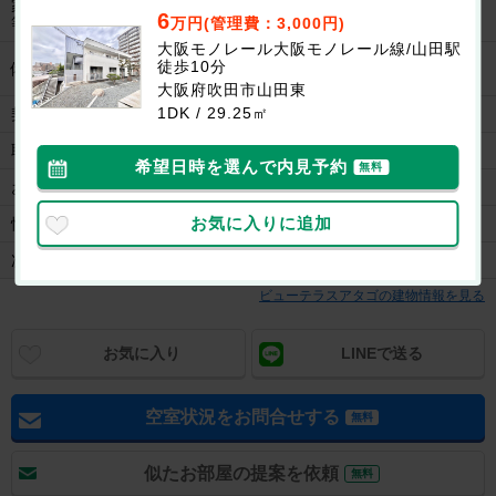
家賃保証会社
--
6
万円(管理費：3,000円)
等
大阪モノレール大阪モノレール線/山田駅
TVモニターホン有。独立洗面台が便利。エアコン
徒歩10分
備考
付き。
大阪府吹田市山田東
1DK / 29.25㎡
契約
一般契約(2年間)
取引形態
媒介
希望日時を選んで内見予約
無料
お問合せ番号
189-085596103
お気に入りに追加
情報更新日
2026/07/27
次回更新日
2026/08/10
ビューテラスアタゴの建物情報を見る
お気に入り
LINEで送る
空室状況をお問合せする
無料
似たお部屋の提案を依頼
無料