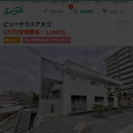
ビューテラスアタゴ（1-1階/29.25㎡）山田駅（大阪府）の賃貸マンション・賃貸アパート・賃貸住宅の不動産情報を検索！ 不動産賃貸の物件探しは、お部屋探しのエイブル
1
保存条件
閲覧履歴
お気に入り
ビューテラスアタゴ
6
万円(管理費等：3,000円)
敷金なし
仲介手数料家賃の55%(税込)