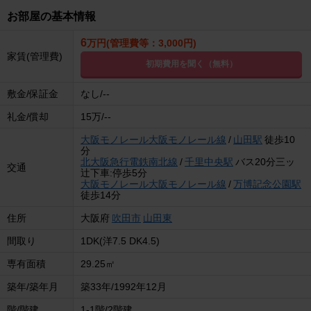
お部屋の基本情報
6
万円(管理費等：3,000円)
家賃(管理費)
初期費用を聞く（無料）
敷金/保証金
なし/--
礼金/償却
15万/--
大阪モノレール大阪モノレール線
/
山田駅
徒歩10
分
北大阪急行電鉄南北線
/
千里中央駅
バス20分三ッ
交通
辻下車:停歩5分
大阪モノレール大阪モノレール線
/
万博記念公園駅
徒歩14分
住所
大阪府
吹田市
山田東
間取り
1DK(洋7.5 DK4.5)
専有面積
29.25㎡
築年/築年月
築33年/1992年12月
階/階建
1-1階/2階建