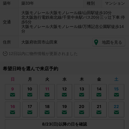
築年
築33年
種別
マンション
大阪モノレール大阪モノレール線/山田駅徒歩10分
北大阪急行電鉄南北線/千里中央駅バス20分三ッ辻下車:停
交通
歩5分
大阪モノレール大阪モノレール線/万博記念公園駅徒歩14
分
住所
大阪府吹田市山田東
地図を見る
12日以内に物件情報が更新されました
希望日時を選んで来店予約
日
月
火
水
木
金
土
9
10
11
12
13
14
15
16
17
18
19
20
21
22
8/23(日)以降の日を確認