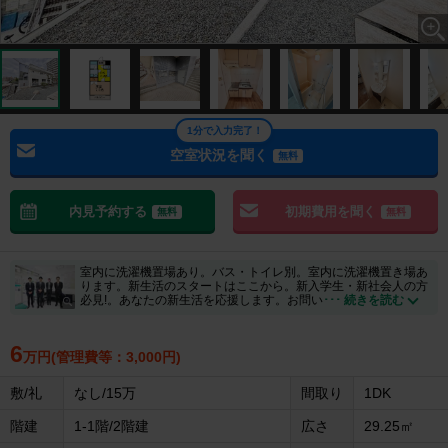
1分で入力完了！
空室状況を聞く
無料
内見予約する
初期費用を聞く
無料
無料
室内に洗濯機置場あり。バス・トイレ別。室内に洗濯機置き場あ
ります。新生活のスタートはここから。新入学生・新社会人の方
必見!。あなたの新生活を応援します。お問い
･･･ 続きを読む
6
万円(管理費等：3,000円)
敷/礼
なし/15万
間取り
1DK
階建
1-1階/2階建
広さ
29.25㎡