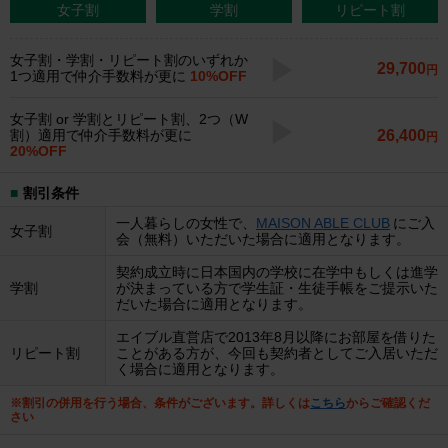
女子割
学割
リピート割
女子割・学割・リピート割のいずれか
29,700
円
1つ適用で仲介手数料が更に
10%OFF
女子割 or 学割とリピート割、2つ（W
26,400
割）適用で仲介手数料が更に
円
20%OFF
割引条件
一人暮らしの女性で、
MAISON ABLE CLUB
にご入
女子割
会（無料）いただいた場合に適用となります。
契約成立時に日本国内の学校に在学中もしくは進学
学割
が決まっている方で学生証・生徒手帳をご提示いた
だいた場合に適用となります。
エイブル直営店で2013年8月以降にお部屋を借りた
リピート割
ことがある方が、今回も契約者としてご入居いただ
く場合に適用となります。
※割引の併用を行う場合、条件がございます。詳しくは
こちら
からご確認くだ
さい