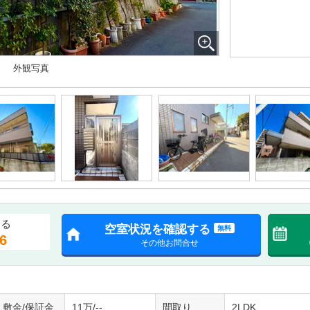
外観写真
する
空室状況を確認する
無料
6
その他お問合せ
敷金/保証金
11万/--
間取り
2LDK