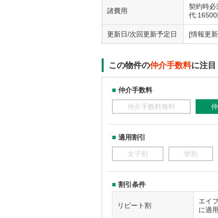
契約時必須
諸費用
代:16500
更新日/次回更新予定日
[情報更新日
この物件の
仲介手数料
に注目
仲介手数料
仲介手数料無料
仲
適用割引
女子割
学割
割引条件
エイ
リピート割
に適