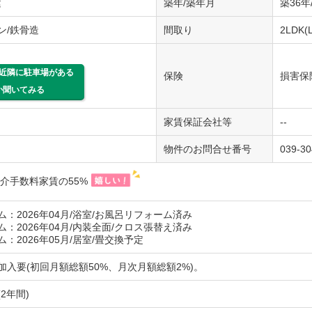
建
築年/築年月
築36年
ン/鉄骨造
間取り
2LDK(
近隣に駐車場がある
保険
損害保
か聞いてみる
家賃保証会社等
--
物件のお問合せ番号
039-3
仲介手数料家賃の55%
：2026年04月/浴室/お風呂リフォーム済み
：2026年04月/内装全面/クロス張替え済み
：2026年05月/居室/畳交換予定
加入要(初回月額総額50%、月次月額総額2%)。
2年間)