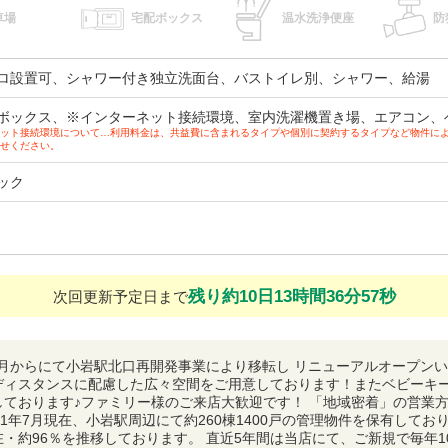
車場
宅配ボックス
温水洗浄便座
防
ロ設置可、シャワー付き独立洗面台、バストイレ別、シャワー、給湯
ボックス、※インターネット接続環境、室内洗濯機置き場、エアコン、
ット接続環境について…利用料金は、共益費に含まれるタイプや個別に契約するタイプなど物件に
せください。
ック
残り約10日13時間36分56秒
次回更新予定日まで
11月からにて小岩駅北口再開発事業により移転し リニューアルオープン
ディスタンスに配慮した広々空間をご用意しております！またベビーキ
しております♪ファミリー様のご来店大歓迎です！ 「地域密着」の営業方
21年7月現在、小岩駅周辺にて約260棟1400戸の管理物件を保有してお
・約96％を推移しております。 直近5年間は当店にて、ご新規で毎年1