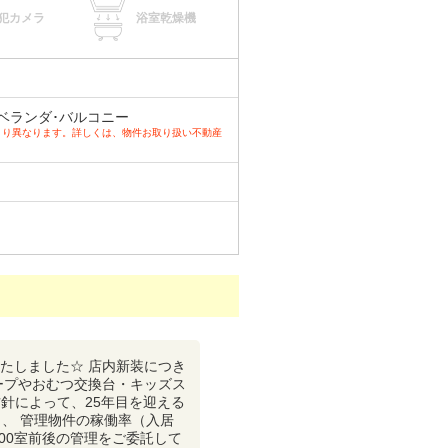
犯カメラ
浴室乾燥機
ベランダ･バルコニー
より異なります。詳しくは、物件お取り扱い不動産
いたしました☆ 店内新装につき
ープやおむつ交換台・キッズス
針によって、25年目を迎える
り、 管理物件の稼働率（入居
00室前後の管理をご委託して