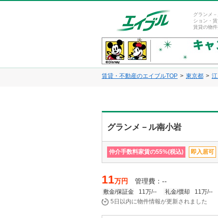
グランメ－
ション・賃
賃貸の物件
賃貸・不動産のエイブルTOP
東京都
江
グランメ－ル南小岩
仲介手数料家賃の55%(税込)
即入居可
11
万円
管理費：--
敷金/保証金
11万/--
礼金/償却
11万/--
5日以内に物件情報が更新されました