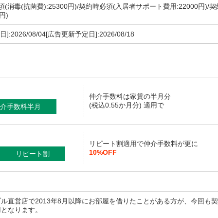
(消毒(抗菌費):25300円)/契約時必須(入居者サポート費用:22000円
円)
]:2026/08/04[広告更新予定日]:2026/08/18
仲介手数料
は家賃の半月分
(税込0.55か月分) 適用で
介手数料半月
リピート割適用で仲介手数料が更に
10%OFF
リピート割
ブル直営店で2013年8月以降にお部屋を借りたことがある方が、今回も
用となります。