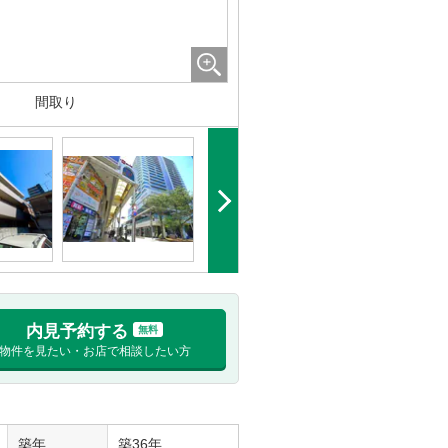
間取り
内見予約する
無料
物件を見たい・お店で相談したい方
築年
築36年