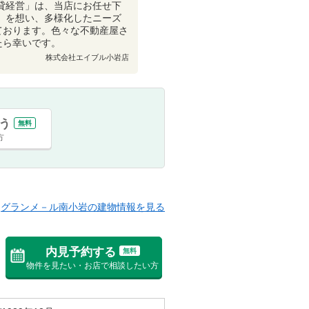
貸経営」は、当店にお任せ下
」を想い、多様化したニーズ
ております。色々な不動産屋さ
たら幸いです。
株式会社エイブル小岩店
う
無料
方
グランメ－ル南小岩の建物情報を見る
内見予約する
無料
物件を見たい・お店で相談したい方