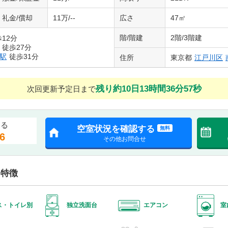
礼金/償却
11万/--
広さ
47㎡
階/階建
2階/3階建
12分
徒歩27分
駅
徒歩31分
住所
東京都
江戸川区
残り約10日13時間36分56秒
次回更新予定日まで
する
空室状況を確認する
無料
6
その他お問合せ
・特徴
ス・トイレ別
独立洗面台
エアコン
室