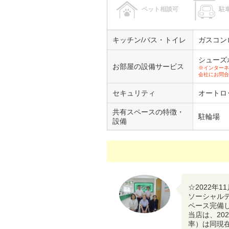
ペット相談可
駐
キッチン/バス・トイレ
ガスコン
シューズ
お部屋の設備サービス
※インターネ
会社にお問合
セキュリティ
オートロ
共有スペースの特徴・
駐輪場
設備
☆2022年
ソーシャル
ペース完備
当店は、20
率）は同現在