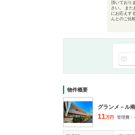
頂いており
さい。 ま
にお応えす
んとのご比
物件概要
グランメ－ル
11
万円
管理費：-