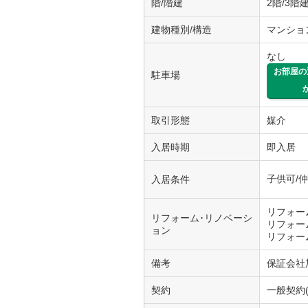
階/階建
2階/3階
建物種別/構造
マンショ
なし
お部屋の
駐車場
取引形態
媒介
入居時期
即入居
子供可/
入居条件
リフォーム
リフォーム･リノベーシ
リフォーム
ョン
リフォーム
備考
保証会社
契約
一般契約(