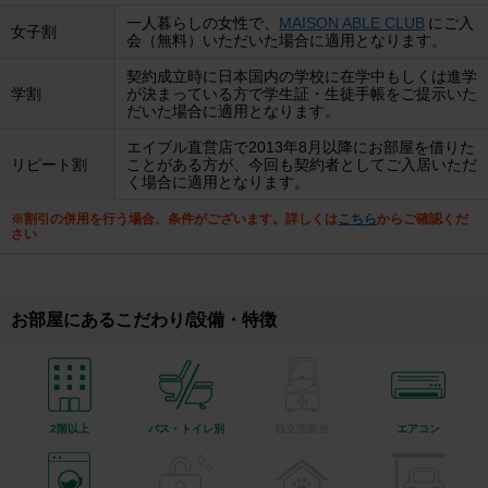
一人暮らしの女性で、
MAISON ABLE CLUB
にご入
女子割
会（無料）いただいた場合に適用となります。
契約成立時に日本国内の学校に在学中もしくは進学
学割
が決まっている方で学生証・生徒手帳をご提示いた
だいた場合に適用となります。
エイブル直営店で2013年8月以降にお部屋を借りた
リピート割
ことがある方が、今回も契約者としてご入居いただ
く場合に適用となります。
※割引の併用を行う場合、条件がございます。詳しくは
こちら
からご確認くだ
さい
お部屋にあるこだわり/設備・特徴
2階以上
バス・トイレ別
独立洗面台
エアコン