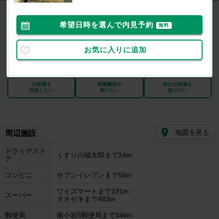
エステ－トＴＯＫＩ
6.7万円
(管理費等：3,000円)
希望日時を選んで内見予約
無料
なし
なし
敷
礼
1K / 18.45㎡ / 2階
お気に入りに追加
最新の空室状況が知りたい
お部屋を
初期費用が
似たお部屋を
内見したい
知りたい
知りたい
地図を見る
周辺施設
ドラッグスト
くすりの福太郎まで24m
ア
コンビニ
セブンイレブンまで58m
ワイズマートまで191m
スーパー
オオゼキまで483m
郵便局
南小岩5郵便局まで346m