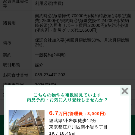
家賃保証会社
利用必須(実費)
等
契約時必須(清掃代:70000円)/契約時必須(消毒(抗菌
費):25300円)/契約時必須(鍵交換代:24200円)/契約
諸費用
時必須(入居者サポート費用:22000円)/契約時必須
(消火剤・防災グッズ代:16500円)
保証会社加入要(初回月額総額50%、月次月額総額
備考
2%)。
契約
一般契約(2年間)
取引形態
媒介
お問合せ番号
039-274471203
情報更新日
2026/08/06
次回更新日
2026/08/20
こちらの物件を複数回見ています
内見予約・お気に入り登録しませんか？
エステ－トＴＯＫＩの建物情報を見る
6.7
万円(管理費：3,000円)
総武線/小岩駅徒歩12分
1分で入力完了！入力2項目でOK
無料
東京都江戸川区南小岩５丁目
この物件にお問合せする
1K / 18.45㎡