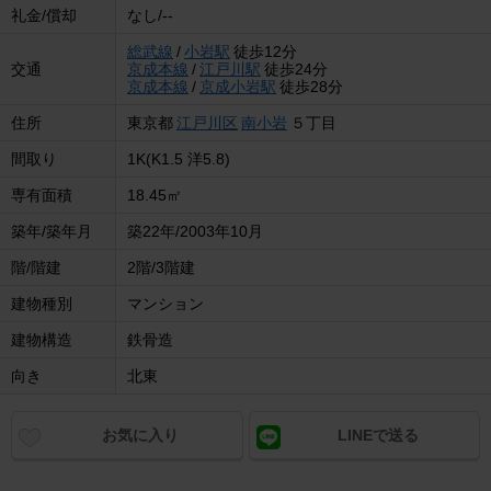
礼金/償却
なし/--
総武線
/
小岩駅
徒歩12分
交通
京成本線
/
江戸川駅
徒歩24分
京成本線
/
京成小岩駅
徒歩28分
住所
東京都
江戸川区
南小岩
５丁目
間取り
1K(K1.5 洋5.8)
専有面積
18.45㎡
築年/築年月
築22年/2003年10月
階/階建
2階/3階建
建物種別
マンション
建物構造
鉄骨造
向き
北東
お気に入り
LINEで送る