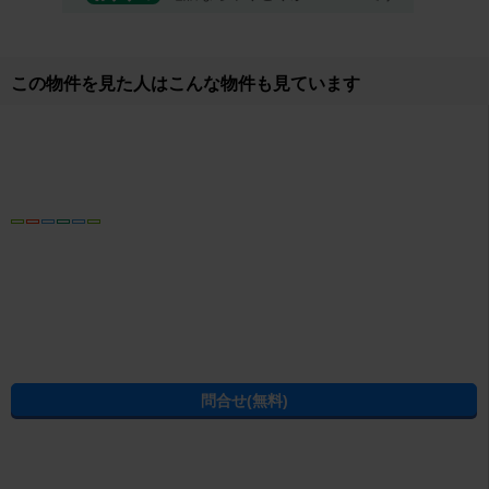
取り扱い店舗
株式会社エイブル 小岩店
所在地
東京都江戸川区南小岩8-14-22 第3杉浦ビル2F
営業時間
10時～18時 年末年始
免許番号
国土交通大臣(7)第5338号
電話番号
03-5668-8126