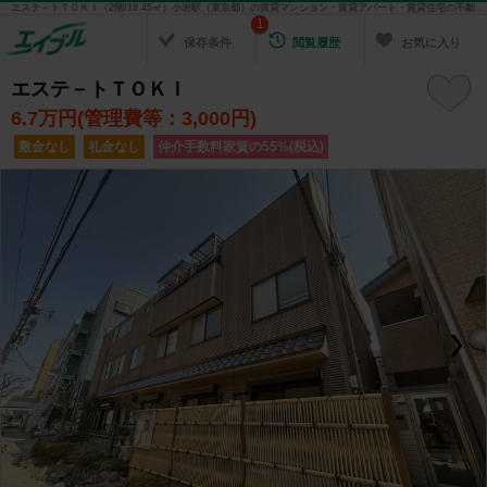
エステ－トＴＯＫＩ（2階/18.45㎡）小岩駅（東京都）の賃貸マンション・賃貸アパート・賃貸住宅の不動産情報を検索！ 不動産賃貸の物件探しは、お部屋探しのエイブル
1
保存条件
閲覧履歴
お気に入り
エステ－トＴＯＫＩ
6.7
万円(管理費等：3,000円)
敷金なし
礼金なし
仲介手数料家賃の55%(税込)