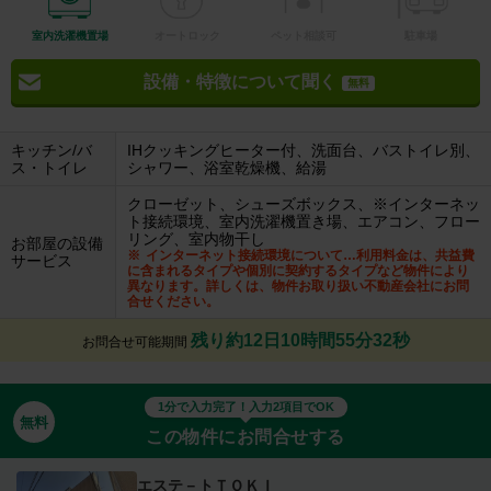
室内洗濯機置場
オートロック
ペット相談可
駐車場
設備・特徴について聞く
無料
キッチン/バ
IHクッキングヒーター付、洗面台、バストイレ別、
ス・トイレ
シャワー、浴室乾燥機、給湯
クローゼット、シューズボックス、※インターネッ
ト接続環境、室内洗濯機置き場、エアコン、フロー
リング、室内物干し
お部屋の設備
インターネット接続環境について…利用料金は、共益費
サービス
に含まれるタイプや個別に契約するタイプなど物件により
異なります。詳しくは、物件お取り扱い不動産会社にお問
合せください。
残り約12日10時間55分31秒
お問合せ可能期間
1分で入力完了！入力2項目でOK
無料
この物件にお問合せする
エステ－トＴＯＫＩ