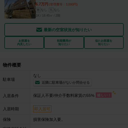
6.7万円
(管理費等：3,000円)
なし
なし
敷
礼
1K / 18.45㎡ / 2階
最新の空室状況が知りたい
お部屋を
初期費用が
似たお部屋を
内見したい
知りたい
知りたい
物件概要
なし
駐車場
近隣に駐車場がないか問合せる
保証人不要/仲介手数料家賃の55%
入居条件
入居時期
即入居可
保険
損害保険加入要。