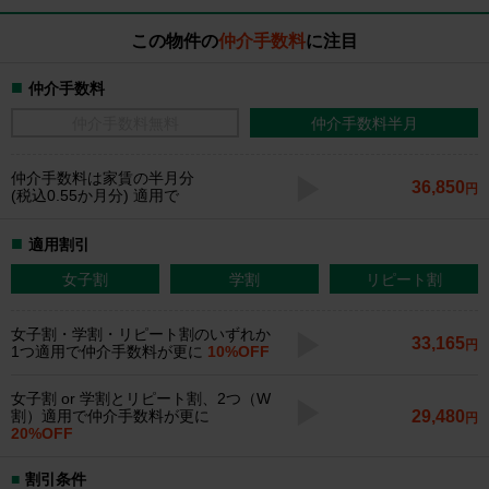
この物件の
仲介手数料
に注目
仲介手数料
仲介手数料無料
仲介手数料半月
仲介手数料
は家賃の半月分
36,850
円
(税込0.55か月分) 適用で
適用割引
女子割
学割
リピート割
女子割・学割・リピート割のいずれか
33,165
円
1つ適用で仲介手数料が更に
10%OFF
女子割 or 学割とリピート割、2つ（W
29,480
割）適用で仲介手数料が更に
円
20%OFF
割引条件