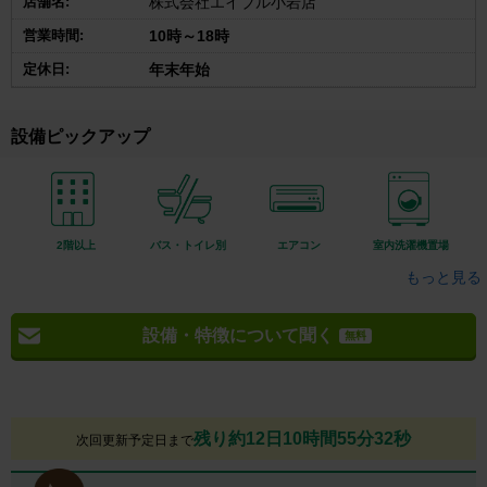
店舗名:
株式会社エイブル小岩店
営業時間:
10時～18時
定休日:
年末年始
設備ピックアップ
2階以上
バス・トイレ別
エアコン
室内洗濯機置場
もっと見る
設備・特徴について聞く
無料
残り約12日10時間55分31秒
次回更新予定日まで