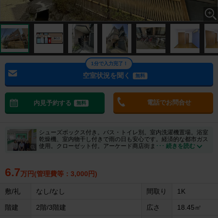
1分で入力完了！
空室状況を聞く
無料
電話でお問合せ
内見予約する
無料
シューズボックス付き。バス・トイレ別。室内洗濯機置場。浴室
乾燥機、室内物干し付きで雨の日も安心です。経済的な都市ガス
使用。クローゼット付。アーケード商店街ま
･･･ 続きを読む
6.7
万円(管理費等：3,000円)
敷/礼
なし/なし
間取り
1K
階建
2階/3階建
広さ
18.45㎡