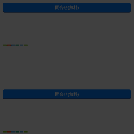
過去の掲載物件も探せる！エイブル賃貸物件アーカイブ
学生の一人暮らし向け賃貸！エイブル進学応援部
[PR]賃貸物件の疑問解決！教えてエイブルAGENT
[PR]賃貸生活の工夫を紹介！CHINTAI情報局
[PR]女性の賃貸生活を応援！Woman.CHINTAI