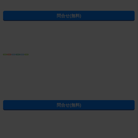
ております。当社でしか扱っていない物件も豊富に取り揃えております。
駅・沿線から賃貸マンション・賃貸アパートを探す
色々な不動産屋さんとのご比較の一社でも構いませんので、ぜひお気軽に
お問合せ、ご来店頂けましたら幸いです。
小岩駅
(
総武線
)
江戸川駅
(
京成本線
)
京成小岩駅
(
京成本線
)
住所から賃貸マンション・賃貸アパートを探す
江戸川区
南小岩
この物件にある設備・特徴から江戸川区の賃貸物件を探す
江戸川区のバス・トイレ別
江戸川区の即入居可
江戸川区の学生向け
江戸川区の2階以上
江戸川区の1階
江戸川区のマンション
江戸川区のエアコン付き
江戸川区の新築・築浅
江戸川区の駅から徒歩15分以内
江戸川区の一人暮らし向け
条件を指定して江戸川区の賃貸物件を探し直す
建物種別から江戸川区の賃貸物件を探す
江戸川区の賃貸アパート
江戸川区の賃貸マンション
江戸川区の賃貸一戸建て