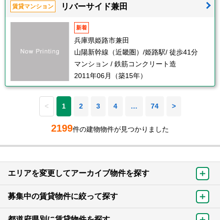
リバーサイド兼田
賃貸マンション
新着
兵庫県姫路市兼田
山陽新幹線（近畿圏）/姫路駅/ 徒歩41分
マンション / 鉄筋コンクリート造
2011年06月（築15年）
<
1
2
3
4
…
74
>
2199
件の建物物件が見つかりました
エリアを変更してアーカイブ物件を探す
募集中の賃貸物件に絞って探す
都道府県別に賃貸物件を探す