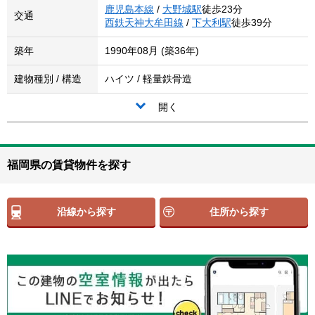
鹿児島本線
/
大野城駅
徒歩23分
交通
西鉄天神大牟田線
/
下大利駅
徒歩39分
築年
1990年08月 (築36年)
建物種別 / 構造
ハイツ / 軽量鉄骨造
開く
福岡県の賃貸物件を探す
沿線から探す
住所から探す