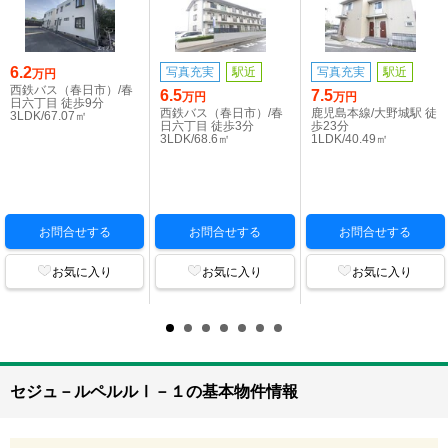
6.2
写真充実
駅近
写真充実
駅近
万円
西鉄バス（春日市）/春
6.5
7.5
万円
万円
日六丁目 徒歩9分
西鉄バス（春日市）/春
鹿児島本線/大野城駅 徒
3LDK/67.07㎡
日六丁目 徒歩3分
歩23分
3LDK/68.6㎡
1LDK/40.49㎡
お問合せする
お問合せする
お問合せする
お気に入り
お気に入り
お気に入り
セジュ－ルペルルⅠ－１の基本物件情報