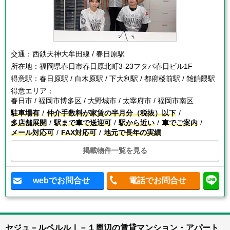
交通：
西鉄天神大牟田線 / 春日原駅
所在地：
福岡県春日市春日原北町3-23フタバ春日ビル1F
得意駅：
春日原駅 / 白木原駅 / 下大利駅 / 都府楼前駅 / 雑餉隈駅
得意エリア：
春日市 / 福岡市博多区 / 大野城市 / 太宰府市 / 福岡市南区
駐車場有
仲介手数料が家賃の半月分（税抜）以下
多店舗展開
駅まで車で送迎可
駅から近い
車でご案内
メール対応可
FAX対応可
地元で長年の実績
掲載物件一覧を見る
webでお問合せ
電話でお問合せ
セジュ－ルペルルⅠ－１周辺の賃貸マンション・アパート