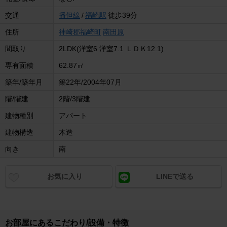
交通
播但線
/
福崎駅
徒歩39分
住所
神崎郡福崎町
南田原
間取り
2LDK(洋室6 洋室7.1 ＬＤＫ12.1)
専有面積
62.87㎡
築年/築年月
築22年/2004年07月
階/階建
2階/3階建
建物種別
アパート
建物構造
木造
向き
南
お気に入り
LINEで送る
お部屋にあるこだわり/設備・特徴