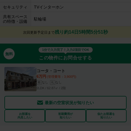
セキュリティ
TVインターホン
共有スペース
駐輪場
の特徴・設備
残り約14日5時間5分50秒
次回更新予定日まで
1分で入力完了！入力2項目でOK
無料
この物件にお問合せする
コータ・コート
6万円
(管理費等：3,900円)
なし
なし
敷
礼
2LDK / 62.87㎡ / 2階
最新の空室状況が知りたい
お部屋を
初期費用が
似たお部屋を
内見したい
知りたい
知りたい