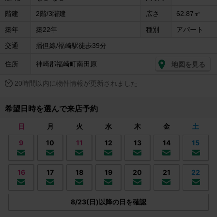
階建
2階/3階建
広さ
62.87㎡
築年
築22年
種別
アパート
交通
播但線/福崎駅徒歩39分
住所
神崎郡福崎町南田原
地図を見る
20時間以内に物件情報が更新されました
希望日時を選んで来店予約
日
月
火
水
木
金
土
9
10
11
12
13
14
15
16
17
18
19
20
21
22
8/23(日)以降の日を確認