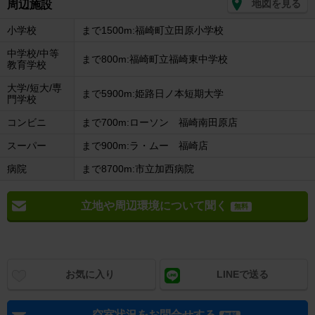
地図を見る
周辺施設
小学校
まで1500m:福崎町立田原小学校
中学校/中等
まで800m:福崎町立福崎東中学校
教育学校
大学/短大/専
まで5900m:姫路日ノ本短期大学
門学校
コンビニ
まで700m:ローソン 福崎南田原店
スーパー
まで900m:ラ・ムー 福崎店
病院
まで8700m:市立加西病院
立地や周辺環境について聞く
無料
お気に入り
LINEで送る
空室状況をお問合せする