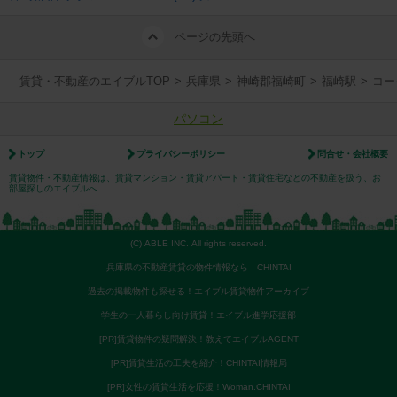
ページの先頭へ
賃貸・不動産のエイブルTOP
>
兵庫県
>
神崎郡福崎町
>
福崎駅
>
コー
パソコン
トップ
プライバシーポリシー
問合せ・会社概要
賃貸物件・不動産情報は、賃貸マンション・賃貸アパート・賃貸住宅などの不動産を扱う、お
部屋探しのエイブルへ
(C) ABLE INC. All rights reserved.
兵庫県の不動産賃貸の物件情報なら CHINTAI
過去の掲載物件も探せる！エイブル賃貸物件アーカイブ
学生の一人暮らし向け賃貸！エイブル進学応援部
[PR]賃貸物件の疑問解決！教えてエイブルAGENT
[PR]賃貸生活の工夫を紹介！CHINTAI情報局
[PR]女性の賃貸生活を応援！Woman.CHINTAI