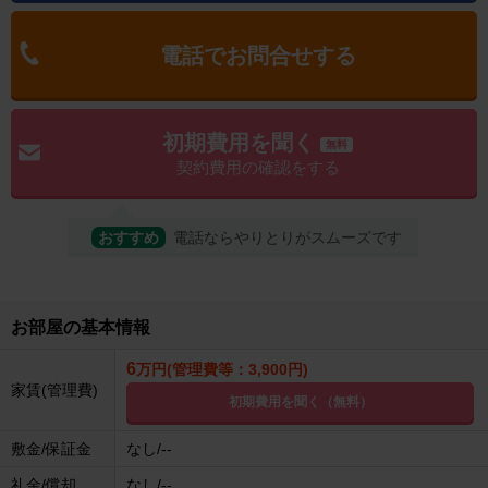
電話でお問合せする
初期費用を聞く
無料
契約費用の確認をする
おすすめ
電話ならやりとりがスムーズです
お部屋の基本情報
6
万円(管理費等：3,900円)
家賃(管理費)
初期費用を聞く（無料）
敷金/保証金
なし/--
礼金/償却
なし/--