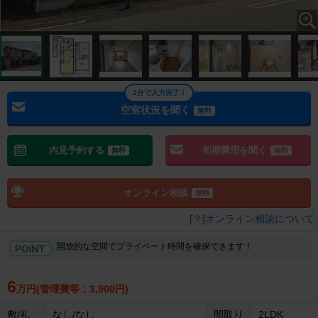
1分で入力完了！
空室状況を聞く
無料
内見予約する
初期費用を聞く
無料
無料
オンライン相談
無料
[？]オンライン相談について
開放的な空間でプライベート時間を確保できます！
6
万円(管理費等：3,900円)
敷/礼
なし/なし
間取り
2LDK