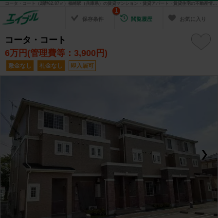
コータ・コート（2階/62.87㎡）福崎駅（兵庫県）の賃貸マンション・賃貸アパート・賃貸住宅の不動産情報を検索！ 不動産賃貸の物件探しは、お部屋探しのエイブル
1
保存条件
閲覧履歴
お気に入り
コータ・コート
6
万円(管理費等：3,900円)
敷金なし
礼金なし
即入居可