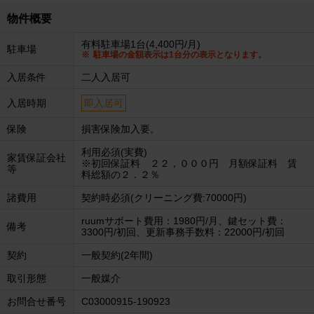
物件概要
有料駐車場1台(4,400円/月)
駐車場
駐車場の金額表示は1台分の表示となります。
入居条件
二人入居可
入居時期
即入居可
保険
損害保険加入要。
利用必須(実費)
家賃保証会社
※初回保証料 ２２，０００円 月額保証料 賃
等
料総額の２．２％
諸費用
契約時必須(クリーニング費:70000円)
ruumサポート費用：1980円/月、鍵セット費：
備考
3300円/初回、更新事務手数料：22000円/初回
契約
一般契約(2年間)
取引形態
一般媒介
お問合せ番号
C03000915-190923