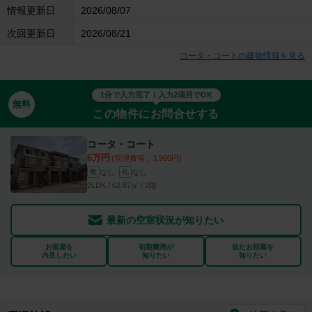
情報更新日
2026/08/07
次回更新日
2026/08/21
コータ・コートの建物情報を見る
1分で入力完了！入力2項目でOK
無料
この物件にお問合せする
コータ・コート
6万円
(管理費等：3,900円)
なし
なし
敷
礼
2LDK / 62.87㎡ / 2階
最新の空室状況が知りたい
お部屋を
初期費用が
似たお部屋を
内見したい
知りたい
知りたい