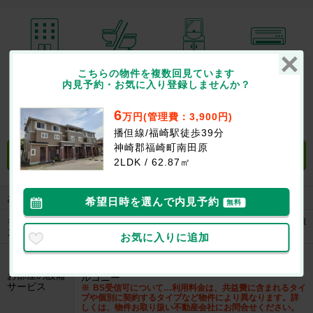
2階以上
バス・トイレ別
独立洗面台
エアコン
こちらの物件を複数回見ています
内見予約・お気に入り登録しませんか？
6
万円(管理費：3,900円)
室内洗濯機置場
オートロック
ペット相談可
駐車場
播但線/福崎駅徒歩39分
神崎郡福崎町南田原
設備・特徴について聞く
無料
2LDK / 62.87㎡
お部屋の特徴
角部屋、メゾネット
希望日時を選んで内見予約
無料
キッチン/バ
対面キッチン、シャワー付き独立洗面台、洗面所独
ス・トイレ
立、バストイレ別、浴室乾燥機、追い焚き機能
お気に入りに追加
シューズボックス、インターネット無料、※BS受
信可、室内洗濯機置き場、エアコン、ベランダ･バ
お部屋の設備
ルコニー
サービス
BS受信可について…利用料金は、共益費に含まれるタイ
プや個別に契約するタイプなど物件により異なります。詳
しくは、物件お取り扱い不動産会社にお問合せください。