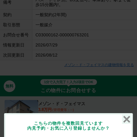
備考
歩15分圏内!。
契約
一般契約(2年間)
取引形態
一般媒介
お問合せ番号
C03000162-000000763201
情報更新日
2026/07/29
次回更新日
2026/08/12
メゾン・ド・フェイマスの建物情報を見る
1分で入力完了！入力2項目でOK
無料
この物件にお問合せする
メゾン・ド・フェイマス
3.8万円
(管理費等：--)
1ヶ月
なし
敷
礼
1DK / 26.5㎡ / 3階
こちらの物件を複数回見ています
内見予約・お気に入り登録しませんか？