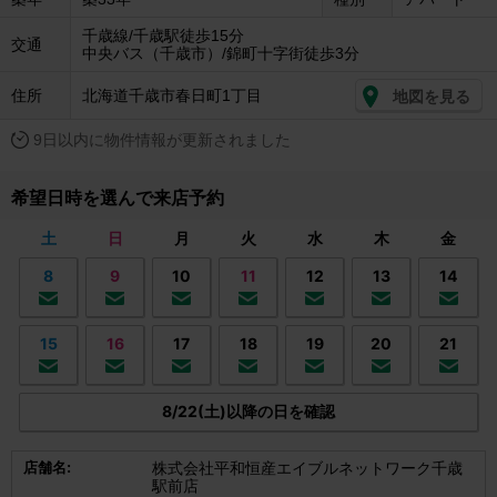
千歳線/千歳駅徒歩15分
交通
中央バス（千歳市）/錦町十字街徒歩3分
住所
北海道千歳市春日町1丁目
地図を見る
9日以内に物件情報が更新されました
希望日時を選んで来店予約
土
日
月
火
水
木
金
8
9
10
11
12
13
14
15
16
17
18
19
20
21
8/22(土)以降の日を確認
店舗名:
株式会社平和恒産エイブルネットワーク千歳
駅前店