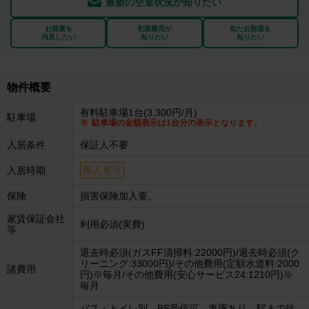
最新の空室状況が知りたい
お部屋を
初期費用が
似たお部屋を
内見したい
知りたい
知りたい
物件概要
有料駐車場1台(3,300円/月)
駐車場
駐車場の金額表示は1台分の表示となります。
入居条件
保証人不要
入居時期
即入居可
保険
損害保険加入要。
家賃保証会社
利用必須(実費)
等
退去時必須(ガスFF清掃料:22000円)/退去時必須(ク
リーニング:33000円)/その他費用(定額水道料:2000
諸費用
円)※毎月/その他費用(安心サービス24:1210円)※
毎月
バス・トイレ別。BS受信可。車庫あり。駅まで徒