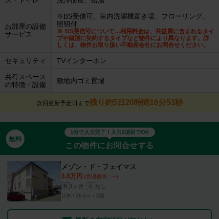
ス・トイレ
洗浄便座、給湯
※BS受信可、室内洗濯機置き場、フローリング、
照明付
お部屋の設備
BS受信可について…利用料金は、共益費に含まれるタイ
サービス
プや個別に契約するタイプなど物件により異なります。詳
しくは、物件お取り扱い不動産会社にお問合せください。
セキュリティ
TVインターホン
共有スペース
敷地内ゴミ置場
の特徴・設備
残り約5日20時間16分52秒
次回更新予定日まで
1分で入力完了！入力2項目でOK
無料
この物件にお問合せする
メゾン・ド・フェイマス
3.8万円
(管理費等：--)
1ヶ月
なし
敷
礼
1DK / 26.5㎡ / 3階