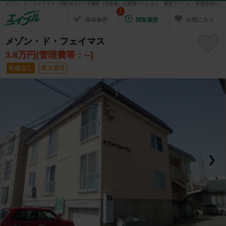
メゾン・ド・フェイマス（3階/26.5㎡）千歳駅（北海道）の賃貸マンション・賃貸アパート・賃貸住宅の不動産情報を検索！ 不動産賃貸の物件探しは、お部屋探しのエイブル
1
保存条件
閲覧履歴
お気に入り
メゾン・ド・フェイマス
3.8
万円(管理費等：--)
礼金なし
即入居可