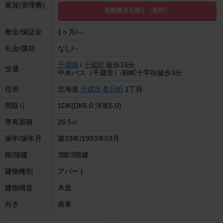
家賃(管理費)
初期費用を聞く（無料）
敷金/保証金
1ヶ月/--
礼金/償却
なし/--
千歳線
/
千歳駅
徒歩15分
交通
中央バス（千歳市）/錦町十字街徒歩3分
住所
北海道
千歳市
春日町
1丁目
間取り
1DK(DK6.0 洋室6.0)
専有面積
26.5㎡
築年/築年月
築33年/1993年03月
階/階建
3階/3階建
建物種別
アパート
建物構造
木造
向き
南東