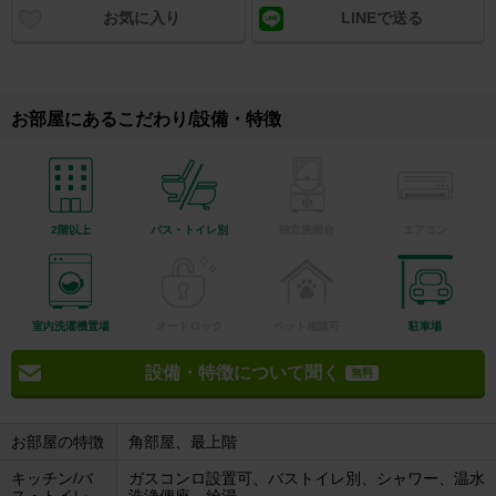
お気に入り
LINEで送る
お部屋にあるこだわり/設備・特徴
2階以上
バス・トイレ別
独立洗面台
エアコン
室内洗濯機置場
オートロック
ペット相談可
駐車場
設備・特徴について聞く
無料
お部屋の特徴
角部屋、最上階
キッチン/バ
ガスコンロ設置可、バストイレ別、シャワー、温水