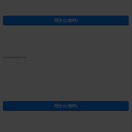
所在地
北海道千歳市千代田町 6-11
営業時間
10:30～19:00 年中無休（※年末年始を除く）
免許番号
北海道知事免許（6）第6564号
電話番号
0123-40-0300
内見予約する
無料
電話でお問合せ
おすすめ
電話ならやりとりがスムーズです
LINEでお問合せ
お電話をおかけの際は、お問合せ番号
C03000162-000000763201
をお控
えの上、お電話ください