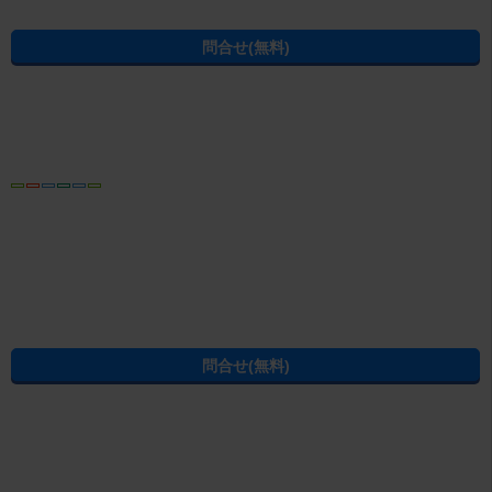
千歳市の駅から徒歩15分以内
千歳市の一人暮らし向け
千歳市の駅から徒歩5分以内
条件を指定して千歳市の賃貸物件を探し直す
建物種別から千歳市の賃貸物件を探す
千歳市の賃貸アパート
千歳市の賃貸マンション
千歳市の賃貸一戸建て
間取りから千歳市の賃貸物件を探す
千歳市の1R/ワンルーム
千歳市の1K
千歳市の1DK
千歳市の1LDK(+S)
千歳市の2K/2DK(+S)
千歳市の2LDK(+S)
千歳市の3K/3DK/3LDK(+S)
千歳市の4K/4DK/4LDK(+S)以上
ページの先頭へ
賃貸・不動産のエイブルTOP
>
北海道
>
千歳市
>
千歳駅
>
メゾン・ド
パソコン