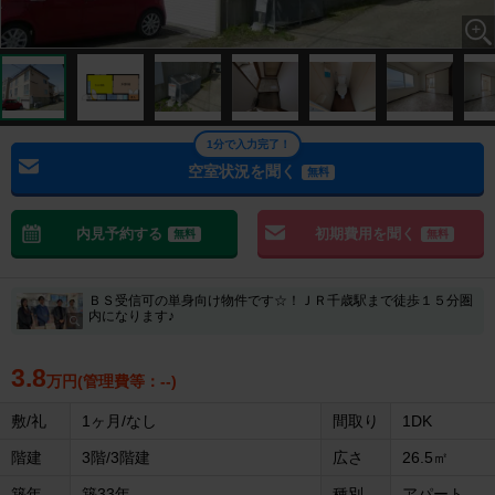
1分で入力完了！
空室状況を聞く
無料
内見予約する
初期費用を聞く
無料
無料
ＢＳ受信可の単身向け物件です☆！ＪＲ千歳駅まで徒歩１５分圏
内になります♪
3.8
万円(管理費等：--)
敷/礼
1ヶ月/なし
間取り
1DK
階建
3階/3階建
広さ
26.5㎡
築年
築33年
種別
アパート