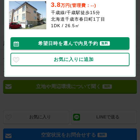
最新の空室状況が知りたい
3.8
万円(管理費：--)
千歳線/千歳駅徒歩15分
お部屋を
初期費用が
似たお部屋を
内見したい
知りたい
知りたい
北海道千歳市春日町1丁目
1DK / 26.5㎡
地図を見る
希望日時を選んで内見予約
周辺施設
無料
ドラッグスト
ツルハドラッグ千歳緑町店まで401m
お気に入りに追加
ア
スーパー
ラッキー千歳錦町店まで431m
立地や周辺環境について聞く
無料
お気に入り
LINEで送る
空室状況をお問合せする
無料