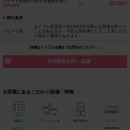
リピート割適用で仲介手数料が更に
23,760
円
10%OFF
割引条件
エイブル直営店で2013年8月以降にお部屋を借りた
リピート割
ことがある方が、今回も契約者としてご入居いただ
く場合に適用となります。
詳細はエイブル店舗までお問合せください。
初期費用を聞く
無料
お部屋にあるこだわり/設備・特徴
2階以上
バス・トイレ別
独立洗面台
エアコン