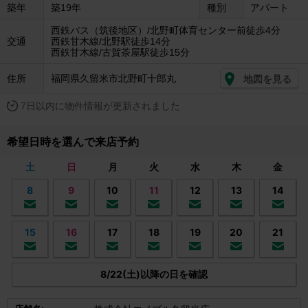
築年
築19年
種別
アパート
西鉄バス（筑後地区）/北野町体育センター前徒歩4分
交通
西鉄甘木線/北野駅徒歩14分
西鉄甘木線/古賀茶屋駅徒歩15分
住所
福岡県久留米市北野町十郎丸
地図を見る
7日以内に物件情報が更新されました
希望日時を選んで来店予約
土
日
月
火
水
木
金
8
9
10
11
12
13
14
15
16
17
18
19
20
21
8/22(土)以降の日を確認