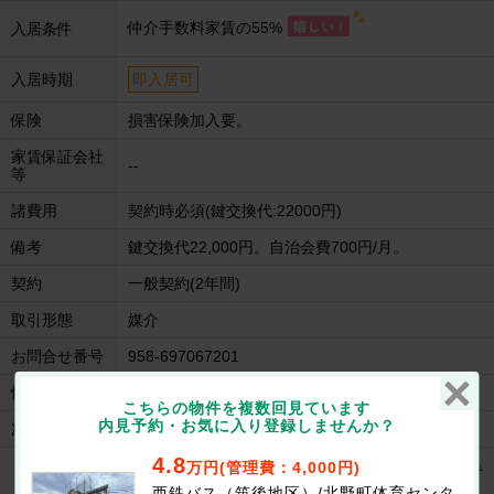
仲介手数料家賃の55%
入居条件
入居時期
即入居可
保険
損害保険加入要。
家賃保証会社
--
等
諸費用
契約時必須(鍵交換代:22000円)
備考
鍵交換代22,000円。自治会費700円/月。
契約
一般契約(2年間)
取引形態
媒介
お問合せ番号
958-697067201
情報更新日
2026/07/31
こちらの物件を複数回見ています
内見予約・お気に入り登録しませんか？
次回更新日
2026/08/14
4.8
リベルテⅠの建物情報を見る
万円(管理費：4,000円)
西鉄バス（筑後地区）/北野町体育センタ