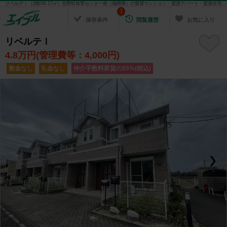
リベルテⅠ（2階/58.17㎡）北野町体育センター前（福岡県）の賃貸マンション・賃貸アパート・賃貸住宅の不動産情報を検索！ 不動産賃貸の物件探しは、お部屋探しのエイブル
1
保存条件
閲覧履歴
お気に入り
リベルテⅠ
4.8
万円(管理費等：4,000円)
敷金なし
礼金なし
仲介手数料家賃の55%(税込)