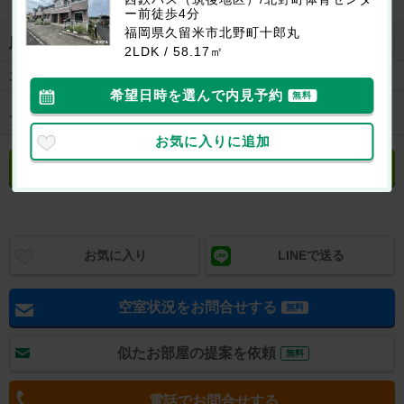
ー前徒歩4分
福岡県久留米市北野町十郎丸
地図を見る
周辺施設
2LDK / 58.17㎡
スーパー
ザ・ビッグエクスプレス北野店まで350m
希望日時を選んで内見予約
無料
ドラッグスト
ドラッグストアコスモス北野店まで1200m
ア
お気に入りに追加
立地や周辺環境について聞く
無料
お気に入り
LINEで送る
空室状況をお問合せする
無料
似たお部屋の提案を依頼
無料
電話でお問合せする