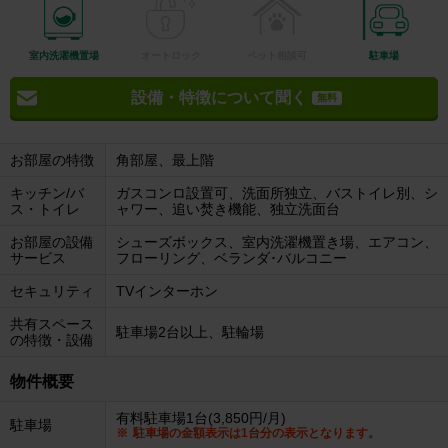
室内洗濯機置場
オートロック
ペット相談可
駐車場
設備・特徴について聞く
無料
お部屋の特徴
角部屋、最上階
キッチン/バ
ガスコンロ設置可、洗面所独立、バストイレ別、シ
ス・トイレ
ャワー、追い焚き機能、独立洗面台
お部屋の設備
シューズボックス、室内洗濯機置き場、エアコン、
サービス
フローリング、ベランダ･バルコニー
セキュリティ
TVインターホン
共有スペース
駐車場2台以上、駐輪場
の特徴・設備
物件概要
有料駐車場1台(3,850円/月)
駐車場
駐車場の金額表示は1台分の表示となります。