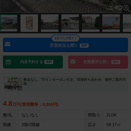
1分で入力完了！
空室状況を聞く
無料
内見予約する
初期費用を聞く
無料
無料
敷金なし。TVインターホン付き。現地待ち合わせ、物件ご案内可
能。
4.8
万円(管理費等：4,000円)
敷/礼
なし/なし
間取り
2LDK
階建
2階/2階建
広さ
58.17㎡