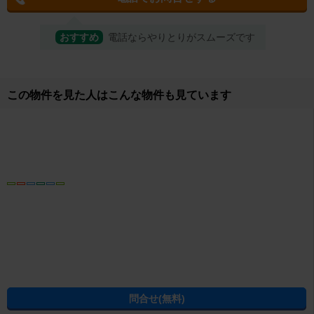
おすすめ
電話ならやりとりがスムーズです
取り扱い店舗
株式会社エイブル 久留米店
所在地
福岡県久留米市東町39-12 江頭ビル1F
営業時間
10：00～18:00 5/12より毎週火曜日