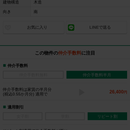
建物構造
木造
向き
南
お気に入り
LINEで送る
この物件の
仲介手数料
に注目
仲介手数料
仲介手数料無料
仲介手数料半月
仲介手数料
は家賃の半月分
26,400
円
(税込0.55か月分) 適用で
適用割引
女子割
学割
リピート割