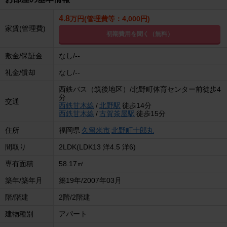
4.8
万円(管理費等：4,000円)
家賃(管理費)
初期費用を聞く（無料）
敷金/保証金
なし/--
礼金/償却
なし/--
西鉄バス（筑後地区）/北野町体育センター前徒歩4
分
交通
西鉄甘木線
/
北野駅
徒歩14分
西鉄甘木線
/
古賀茶屋駅
徒歩15分
住所
福岡県
久留米市
北野町十郎丸
間取り
2LDK(LDK13 洋4.5 洋6)
専有面積
58.17㎡
築年/築年月
築19年/2007年03月
階/階建
2階/2階建
建物種別
アパート