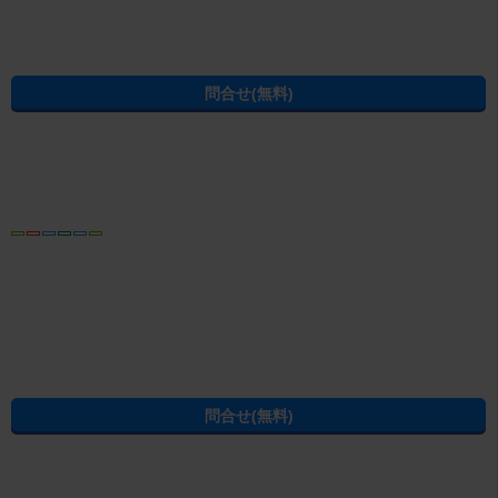
部屋探しのエイブルへ
(C) ABLE INC. All rights reserved.
福岡県の不動産賃貸の物件情報なら CHINTAI
過去の掲載物件も探せる！エイブル賃貸物件アーカイブ
学生の一人暮らし向け賃貸！エイブル進学応援部
[PR]賃貸物件の疑問解決！教えてエイブルAGENT
[PR]賃貸生活の工夫を紹介！CHINTAI情報局
[PR]女性の賃貸生活を応援！Woman.CHINTAI