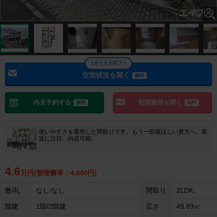
1分で入力完了！
空室状況を聞く
無料
内見予約する
初期費用を聞く
無料
無料
使いやすさを重視した間取りです。もう一部屋ほしい貴方へ。家
賃に注目。内見可能。
4.6
万円(管理費等：4,000円)
敷/礼
なし/なし
間取り
2LDK
階建
1階/2階建
広さ
49.89㎡