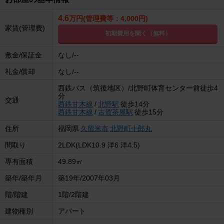
4.6
万円(管理費等：4,000円)
家賃(管理費)
初期費用を聞く（無料）
敷金/保証金
なし/--
礼金/償却
なし/--
西鉄バス（筑後地区）/北野町体育センター前徒歩4
分
交通
西鉄甘木線
/
北野駅
徒歩14分
西鉄甘木線
/
古賀茶屋駅
徒歩15分
住所
福岡県
久留米市
北野町十郎丸
間取り
2LDK(LDK10.9 洋6 洋4.5)
専有面積
49.89㎡
築年/築年月
築19年/2007年03月
階/階建
1階/2階建
建物種別
アパート