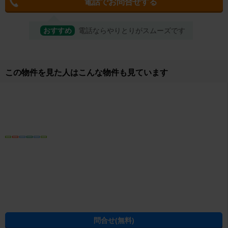
電話でお問合せする
おすすめ
電話ならやりとりがスムーズです
取り扱い店舗
株式会社エイブル 久留米店
所在地
福岡県久留米市東町39-12 江頭ビル1F
営業時間
10：00～18:00 5/12より毎週火曜日