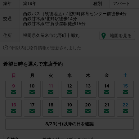
築年
築19年
種別
アパート
西鉄バス（筑後地区）/北野町体育センター前徒歩4分
交通
西鉄甘木線/北野駅徒歩14分
西鉄甘木線/古賀茶屋駅徒歩15分
住所
福岡県久留米市北野町十郎丸
地図を見る
9日以内に物件情報が更新されました
希望日時を選んで来店予約
日
月
火
水
木
金
土
9
10
11
12
13
14
15
16
17
18
19
20
21
22
8/23(日)以降の日を確認