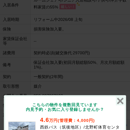
ルームシェア可/シニア入居相談可/子供可/仲介手数
入居条件
料家賃の55%
入居時期
リフォーム中2026/08 上旬
保険
損害保険加入要。
家賃保証会社
--
等
諸費用
契約時必須(鍵交換代:29700円)
保証会社加入要(初回月額総額50%、月次月額総額
備考
1%)。
契約
一般契約(2年間)
取引形態
媒介
お問合せ番号
958-697067102
こちらの物件を複数回見ています
情報更新日
2026/07/31
内見予約・お気に入り登録しませんか？
次回更新日
2026/08/14
4.6
万円(管理費：4,000円)
リベルテⅠの建物情報を見る
西鉄バス（筑後地区）/北野町体育センタ