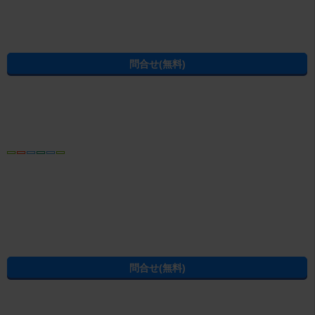
(C) ABLE INC. All rights reserved.
福岡県の不動産賃貸の物件情報なら CHINTAI
過去の掲載物件も探せる！エイブル賃貸物件アーカイブ
学生の一人暮らし向け賃貸！エイブル進学応援部
[PR]賃貸物件の疑問解決！教えてエイブルAGENT
[PR]賃貸生活の工夫を紹介！CHINTAI情報局
[PR]女性の賃貸生活を応援！Woman.CHINTAI