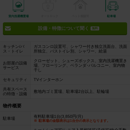
室内洗濯機置場
オートロック
ペット相談可
駐車場
設備・特徴について聞く
無料
キッチン/バ
ガスコンロ設置可、シャワー付き独立洗面台、洗面
ス・トイレ
所独立、バストイレ別、シャワー、給湯
クローゼット、シューズボックス、室内洗濯機置き
お部屋の設備
場、フローリング、ベランダ･バルコニー、室内物
サービス
干し
セキュリティ
TVインターホン
共有スペース
敷地内ゴミ置場、駐車場2台以上、駐輪場
の特徴・設備
物件概要
有料駐車場1台(3,850円/月)
駐車場
駐車場の金額表示は1台分の表示となります。