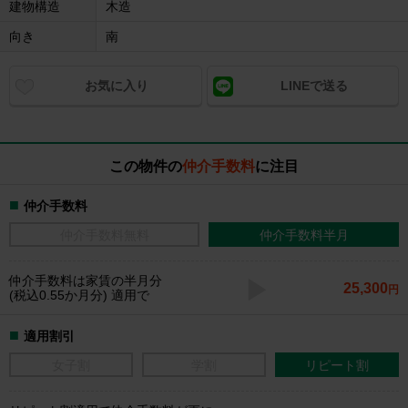
建物構造
木造
向き
南
お気に入り
LINEで送る
この物件の
仲介手数料
に注目
仲介手数料
仲介手数料無料
仲介手数料半月
仲介手数料
は家賃の半月分
25,300
円
(税込0.55か月分) 適用で
適用割引
女子割
学割
リピート割