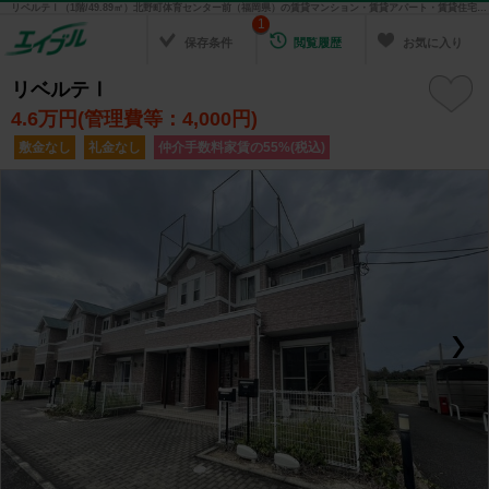
リベルテⅠ（1階/49.89㎡）北野町体育センター前（福岡県）の賃貸マンション・賃貸アパート・賃貸住宅の不動産情報を検索！ 不動産賃貸の物件探しは、お部屋探しのエイブル
1
保存条件
閲覧履歴
お気に入り
リベルテⅠ
4.6
万円(管理費等：4,000円)
敷金なし
礼金なし
仲介手数料家賃の55%(税込)