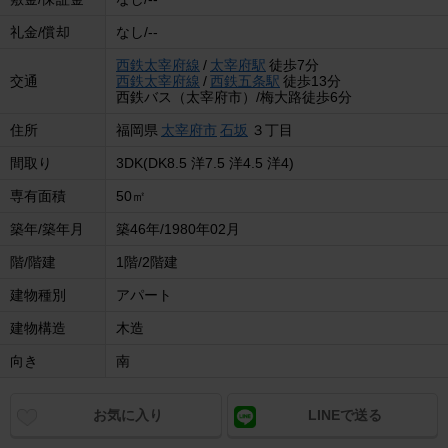
礼金/償却
なし/--
西鉄太宰府線
/
太宰府駅
徒歩7分
交通
西鉄太宰府線
/
西鉄五条駅
徒歩13分
西鉄バス（太宰府市）/梅大路徒歩6分
住所
福岡県
太宰府市
石坂
３丁目
間取り
3DK(DK8.5 洋7.5 洋4.5 洋4)
専有面積
50㎡
築年/築年月
築46年/1980年02月
階/階建
1階/2階建
建物種別
アパート
建物構造
木造
向き
南
お気に入り
LINEで送る