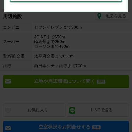
地図を見る
周辺施設
コンビニ
セブンイレブンまで900m
JOINTまで650m
スーパー
ゆめ畑まで250m
ローソンまで450m
警察署/交番
太宰府交番まで650m
銀行
西日本シティ銀行まで700m
立地や周辺環境について聞く
無料
お気に入り
LINEで送る
空室状況をお問合せする
無料