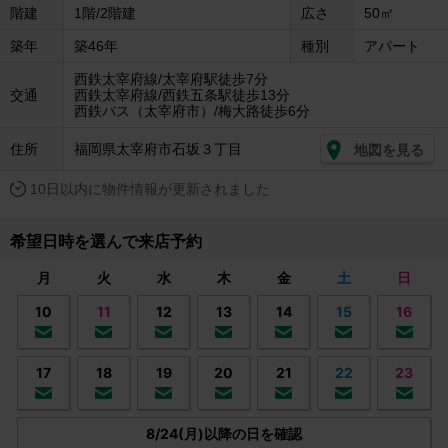
階建
1階/2階建
広さ
50㎡
築年
築46年
種別
アパート
西鉄太宰府線/太宰府駅徒歩7分
交通
西鉄太宰府線/西鉄五条駅徒歩13分
西鉄バス（太宰府市）/梅大路徒歩6分
住所
福岡県太宰府市石坂３丁目
地図を見る
10日以内に物件情報が更新されました
希望日時を選んで来店予約
月
火
水
木
金
土
日
10
11
12
13
14
15
16
17
18
19
20
21
22
23
8/24(月)以降の日を確認