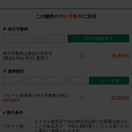
この物件の
仲介手数料
に注目
仲介手数料
仲介手数料無料
仲介手数料半月
仲介手数料
は家賃の半月分
26,950
円
(税込0.55か月分) 適用で
適用割引
女子割
学割
リピート割
リピート割適用で仲介手数料が更に
24,255
円
10%OFF
割引条件
エイブル直営店で2013年8月以降にお部屋を借りた
リピート割
ことがある方が、今回も契約者としてご入居いただ
く場合に適用となります。