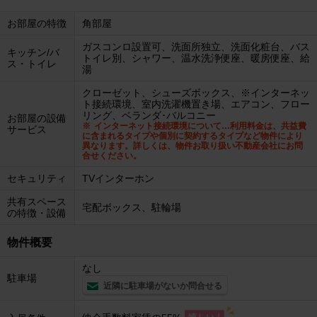
お部屋の特徴
角部屋
ガスコンロ設置可、洗面所独立、洗面化粧台、バス
キッチン/バ
トイレ別、シャワー、温水洗浄便座、暖房便座、給
ス・トイレ
湯
クローゼット、シューズボックス、※インターネッ
ト接続環境、室内洗濯機置き場、エアコン、フロー
リング、ベランダ･バルコニー
お部屋の設備
インターネット接続環境について…利用料金は、共益費
サービス
に含まれるタイプや個別に契約するタイプなど物件により
異なります。詳しくは、物件お取り扱い不動産会社にお問
合せください。
セキュリティ
TVインターホン
共有スペース
宅配ボックス、駐輪場
の特徴・設備
物件概要
なし
駐車場
近隣に駐車場がないか問合せる