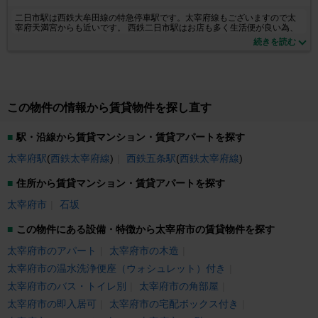
二日市駅は西鉄大牟田線の特急停車駅です。太宰府線もございますので太
宰府天満宮からも近いです。 西鉄二日市駅はお店も多く生活便が良い為、
学生さん新婚さん・ファミリーにも人気の駅です。 当店は筑紫野市、太宰
続きを読む
府市を中心に大野城市、春日市、小郡市、朝倉市、筑前町と幅広く物件を
扱っております。 賃貸物件も豊富な地域で、お部屋探しも迷いやす
い・・・。お部屋探しで迷われるお客様が多くいらっしゃいます。当店ス
タッフはお客様目線で一緒に賃貸のお部屋をお探しいたします。来店して
良かった！と思って頂けるようスタッフ一同誠心誠意お手伝い致します。
新生活の最初のお手伝いである、お部屋探しは大切な事と考えておりま
この物件の情報から賃貸物件を探し直す
す。初期費用を抑えたい！ペットと一緒に住みたい！など不動産賃貸のお
部屋探しはお任せください！お部屋探しは出会いです。お客様にご満足い
ただけるお部屋探しのお手伝いをさせて頂きます。当店は駐車場も完備し
駅・沿線から賃貸マンション・賃貸アパートを探す
ておりますのでお車でのご来店でもお待ちしております。
太宰府駅
(
西鉄太宰府線
)
西鉄五条駅
(
西鉄太宰府線
)
住所から賃貸マンション・賃貸アパートを探す
太宰府市
石坂
この物件にある設備・特徴から太宰府市の賃貸物件を探す
太宰府市のアパート
太宰府市の木造
太宰府市の温水洗浄便座（ウォシュレット）付き
太宰府市のバス・トイレ別
太宰府市の角部屋
太宰府市の即入居可
太宰府市の宅配ボックス付き