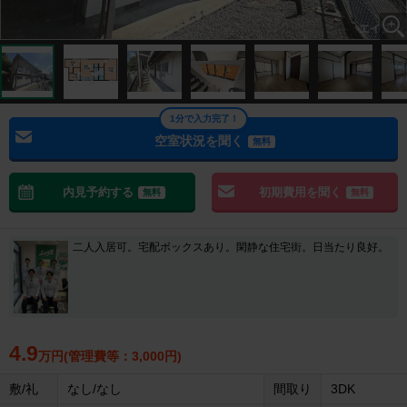
1分で入力完了！
空室状況を聞く
無料
内見予約する
初期費用を聞く
無料
無料
二人入居可。宅配ボックスあり。閑静な住宅街。日当たり良好。
4.9
万円(管理費等：3,000円)
敷/礼
なし/なし
間取り
3DK