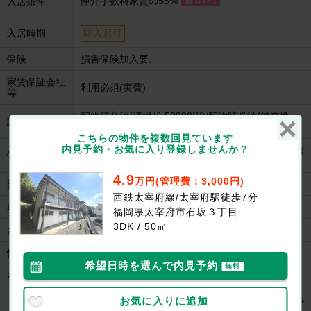
仲介手数料家賃の55%
入居条件
入居時期
即入居可
保険
損害保険加入要。
家賃保証会社
利用必須(実費)
等
契約時必須(清掃代:53900円)/契約時必須(鍵交換
諸費用
代:24200円)/契約時必須(消毒(抗菌費):24200円)
こちらの物件を複数回見ています
内見予約・お気に入り登録しませんか？
保証会社加入要(初回月額総額100%、月次月額総額
備考
2%)。
4.9
万円(管理費：3,000円)
契約
一般契約(2年間)
西鉄太宰府線/太宰府駅徒歩7分
取引形態
媒介
福岡県太宰府市石坂３丁目
3DK / 50㎡
お問合せ番号
957-543521101
情報更新日
2026/07/31
希望日時を選んで内見予約
無料
次回更新日
2026/08/14
太宰府テラスの建物情報を見る
お気に入りに追加