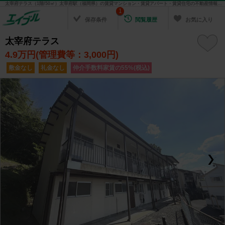
太宰府テラス（1階/50㎡）太宰府駅（福岡県）の賃貸マンション・賃貸アパート・賃貸住宅の不動産情報を検索！ 不動産賃貸の物件探しは、お部屋探しのエイブル
1
保存条件
閲覧履歴
お気に入り
太宰府テラス
4.9
万円(管理費等：3,000円)
敷金なし
礼金なし
仲介手数料家賃の55%(税込)