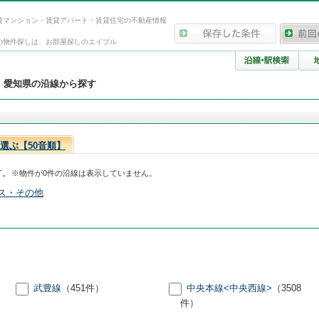
貸マンション・賃貸アパート・賃貸住宅の不動産情報
の物件探しは、お部屋探しのエイブル
>
愛知県の沿線から探す
選ぶ【50音順】
す。
※物件が0件の沿線は表示していません。
ス・その他
武豊線
（451件）
中央本線<中央西線>
（3508
件）