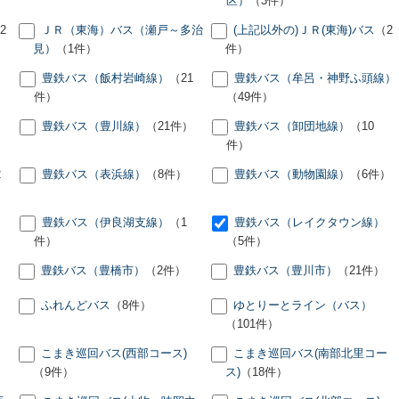
区）
（3件）
2
ＪＲ（東海）バス（瀬戸～多治
(上記以外の)ＪＲ(東海)バス
（2
見）
（1件）
件）
）
豊鉄バス（飯村岩崎線）
（21
豊鉄バス（牟呂・神野ふ頭線）
件）
（49件）
）
豊鉄バス（豊川線）
（21件）
豊鉄バス（卸団地線）
（10
件）
2
豊鉄バス（表浜線）
（8件）
豊鉄バス（動物園線）
（6件）
豊鉄バス（伊良湖支線）
（1
豊鉄バス（レイクタウン線）
件）
（5件）
豊鉄バス（豊橋市）
（2件）
豊鉄バス（豊川市）
（21件）
ふれんどバス
（8件）
ゆとりーとライン（バス）
（101件）
こまき巡回バス(西部コース)
こまき巡回バス(南部北里コー
（9件）
ス)
（18件）