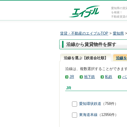
愛知県の賃
を検索！
不動産賃貸
賃貸・不動産のエイブルTOP
>
愛知県
沿線から賃貸物件を探す
沿線を選ぶ【鉄道会社順】
沿線を
沿線は、複数選択することができま
JR
地下鉄
私鉄
バ
JR
愛知環状鉄道
（758件）
東海道本線
（12956件）