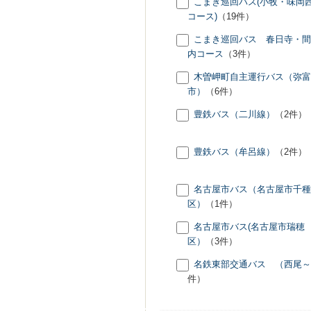
こまき巡回バス(小牧・味岡
コース)
（19件）
こまき巡回バス 春日寺・間
内コース
（3件）
木曽岬町自主運行バス（弥富
市）
（6件）
豊鉄バス（二川線）
（2件）
豊鉄バス（牟呂線）
（2件）
名古屋市バス（名古屋市千種
区）
（1件）
名古屋市バス(名古屋市瑞穂
区）
（3件）
名鉄東部交通バス （西尾～
件）