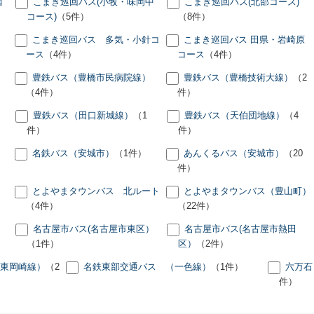
西
こまき巡回バス(小牧・味岡中
こまき巡回バス(北部コース)
コース)
（5件）
（8件）
こまき巡回バス 多気・小針コ
こまき巡回バス 田県・岩崎原
ース
（4件）
コース
（4件）
豊鉄バス（豊橋市民病院線）
豊鉄バス（豊橋技術大線）
（2
（4件）
件）
豊鉄バス（田口新城線）
（1
豊鉄バス（天伯団地線）
（4
件）
件）
名鉄バス（安城市）
（1件）
あんくるバス（安城市）
（20
件）
とよやまタウンバス 北ルート
とよやまタウンバス（豊山町）
（4件）
（22件）
名古屋市バス(名古屋市東区）
名古屋市バス(名古屋市熱田
（1件）
区）
（2件）
東岡崎線）
（2
名鉄東部交通バス （一色線）
（1件）
六万石
件）