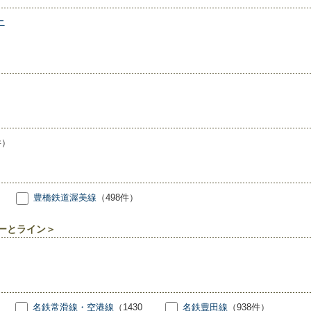
ニ
件）
豊橋鉄道渥美線
（498件）
ーとライン＞
名鉄常滑線・空港線
（1430
名鉄豊田線
（938件）