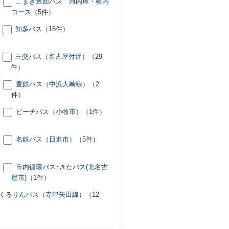
こまき巡回バス 河内屋・横内
コース
（5件）
知多バス
（15件）
三交バス（名古屋付近）
（29
件）
豊鉄バス（中浜大崎線）
（2
件）
ピーチバス（小牧市）
（1件）
名鉄バス（日進市）
（5件）
市内循環バス･きたバス(北名古
屋市)
（1件）
くるりんバス（寺津矢田線）
（12