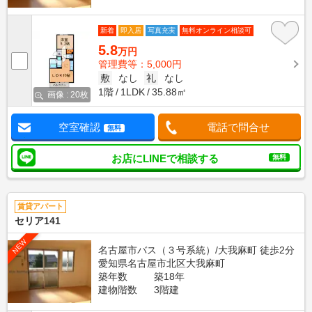
新着
即入居
写真充実
無料オンライン相談可
5.8
万円
管理費等：5,000円
敷
なし
礼
なし
1階
1LDK
35.88㎡
画像 : 20枚
空室確認
電話で問合せ
無料
お店にLINEで相談する
無料
賃貸アパート
セリア141
NEW
名古屋市バス（３号系統）/大我麻町 徒歩2分
愛知県名古屋市北区大我麻町
築年数
築18年
建物階数
3階建