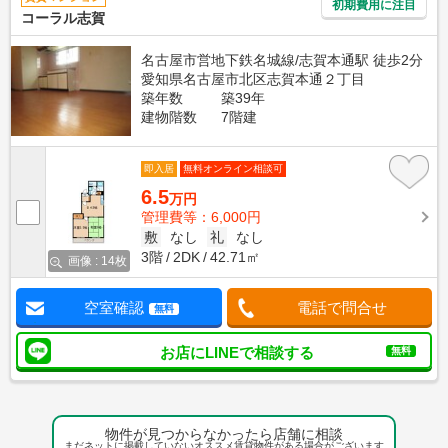
初期費用に注目
コーラル志賀
名古屋市営地下鉄名城線/志賀本通駅 徒歩2分
愛知県名古屋市北区志賀本通２丁目
築年数
築39年
建物階数
7階建
即入居
無料オンライン相談可
6.5
万円
管理費等：6,000円
敷
なし
礼
なし
3階
2DK
42.71㎡
画像 : 14枚
空室確認
電話で問合せ
無料
お店にLINEで相談する
無料
物件が見つからなかったら店舗に相談
まだネットに掲載していないオススメ賃貸物件がある場合がございます