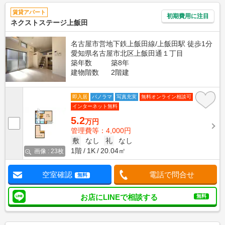
賃貸アパート
初期費用に注目
ネクストステージ上飯田
名古屋市営地下鉄上飯田線/上飯田駅 徒歩1分
愛知県名古屋市北区上飯田通１丁目
築年数
築8年
建物階数
2階建
即入居
パノラマ
写真充実
無料オンライン相談可
インターネット無料
5.2
万円
管理費等：4,000円
敷
なし
礼
なし
1階
1K
20.04㎡
画像 : 23枚
空室確認
電話で問合せ
無料
お店にLINEで相談する
無料