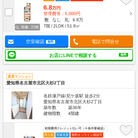
6.8
万円
管理費等：5,000円
敷
なし
礼
6.8万
7階
2LDK
51.8㎡
画像 : 23枚
空室確認
電話で問合せ
無料
お店にLINEで相談する
無料
賃貸マンション
愛知県名古屋市北区大杉2丁目
名鉄瀬戸線/尼ケ坂駅 徒歩2分
愛知県名古屋市北区大杉2丁目
築年数
築36年
建物階数
4階建
初期費用クレジット払い可（※条件要確認）
即入居
写真充実
無料オンライン相談可