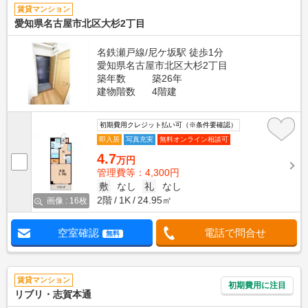
賃貸マンション
愛知県名古屋市北区大杉2丁目
名鉄瀬戸線/尼ケ坂駅 徒歩1分
愛知県名古屋市北区大杉2丁目
築年数
築26年
建物階数
4階建
初期費用クレジット払い可（※条件要確認）
即入居
写真充実
無料オンライン相談可
4.7
万円
管理費等：4,300円
敷
なし
礼
なし
2階
1K
24.95㎡
画像 : 16枚
空室確認
電話で問合せ
無料
賃貸マンション
初期費用に注目
リブリ・志賀本通