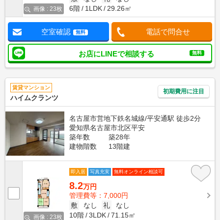
6階
1LDK
29.26㎡
画像 : 23枚
空室確認
電話で問合せ
無料
お店にLINEで相談する
無料
賃貸マンション
初期費用に注目
ハイムクランツ
名古屋市営地下鉄名城線/平安通駅 徒歩2分
愛知県名古屋市北区平安
築年数
築28年
建物階数
13階建
即入居
写真充実
無料オンライン相談可
8.2
万円
管理費等：7,000円
敷
なし
礼
なし
10階
3LDK
71.15㎡
画像 : 23枚