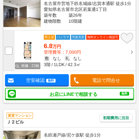
名古屋市営地下鉄名城線/志賀本通駅 徒歩1分
愛知県名古屋市北区若葉通1丁目
築年数
築26年
建物階数
10階建
即入居
パノラマ
写真充実
無料オンライン相談可
6.8
万円
管理費等：7,000円
敷
なし
礼
なし
3階
1LDK
42.3㎡
画像 : 23枚
空室確認
電話で問合せ
無料
お店にLINEで相談する
無料
賃貸マンション
初期費用に注目
Ｊ２ビル
名鉄瀬戸線/尼ケ坂駅 徒歩1分