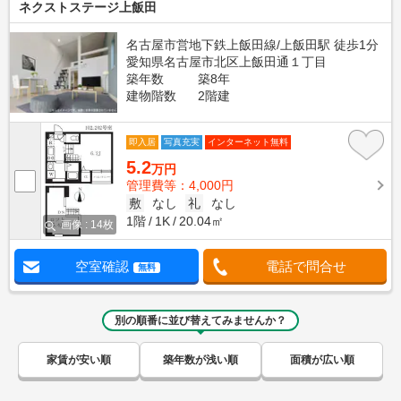
ネクストステージ上飯田
名古屋市営地下鉄上飯田線/上飯田駅 徒歩1分
愛知県名古屋市北区上飯田通１丁目
築年数
築8年
建物階数
2階建
即入居
写真充実
インターネット無料
5.2
万円
管理費等：4,000円
敷
なし
礼
なし
1階
1K
20.04㎡
画像 : 14枚
空室確認
電話で問合せ
無料
別の順番に並び替えてみませんか？
家賃が安い順
築年数が浅い順
面積が広い順