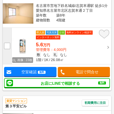
名古屋市営地下鉄名城線/志賀本通駅 徒歩1分
愛知県名古屋市北区志賀本通２丁目
築年数
築8年
建物階数
4階建
即入居
写真充実
定借
無料オンライン相談可
インターネット無料
5.6
万円
管理費等：4,000円
敷
なし
礼
なし
1階
1K
26.08㎡
画像 : 23枚
空室確認
電話で問合せ
無料
お店にLINEで相談する
無料
賃貸マンション
初期費用に注目
第３平安ビル