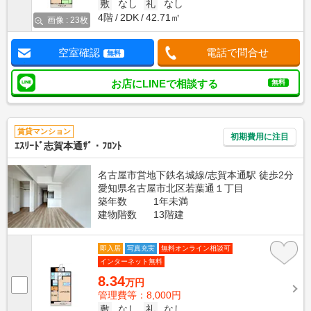
敷
なし
礼
なし
4階
2DK
42.71㎡
画像 : 23枚
空室確認
電話で問合せ
無料
お店にLINEで相談する
無料
賃貸マンション
初期費用に注目
ｴｽﾘｰﾄﾞ志賀本通ｻﾞ・ﾌﾛﾝﾄ
名古屋市営地下鉄名城線/志賀本通駅 徒歩2分
愛知県名古屋市北区若葉通１丁目
築年数
1年未満
建物階数
13階建
即入居
写真充実
無料オンライン相談可
インターネット無料
8.34
万円
管理費等：8,000円
敷
なし
礼
なし