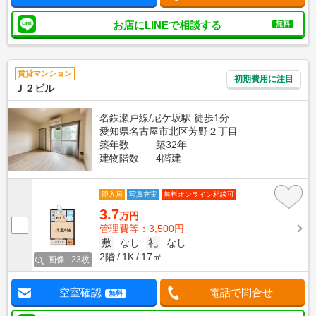
お店にLINEで相談する
無料
賃貸マンション
初期費用に注目
Ｊ２ビル
名鉄瀬戸線/尼ケ坂駅 徒歩1分
愛知県名古屋市北区芳野２丁目
築年数
築32年
建物階数
4階建
即入居
写真充実
無料オンライン相談可
3.7
万円
管理費等：3,500円
敷
なし
礼
なし
2階
1K
17㎡
画像 : 23枚
空室確認
電話で問合せ
無料