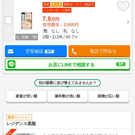
新着
即入居
無料オンライン相談可
インターネット無料
7.5
万円
管理費等：3,500円
敷
なし
礼
なし
2階
1LDK
45.7㎡
画像 : 7枚
空室確認
電話で問合せ
無料
お店にLINEで相談する
無料
別の順番に並び替えてみませんか？
家賃が安い順
築年数が浅い順
面積が広い順
賃貸マンション
レジデンス黒龍
NEW