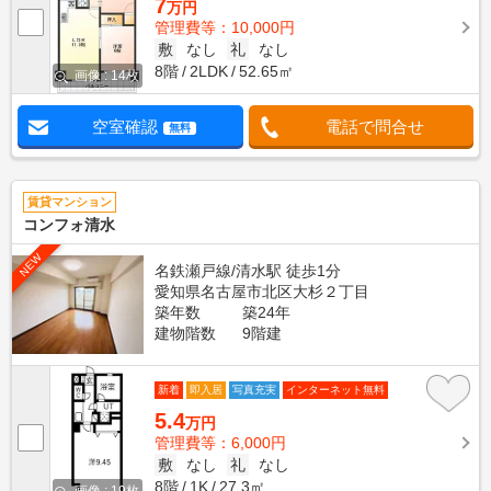
7
万円
管理費等：10,000円
敷
なし
礼
なし
8階
2LDK
52.65㎡
画像 : 14枚
空室確認
電話で問合せ
無料
賃貸マンション
コンフォ清水
NEW
名鉄瀬戸線/清水駅 徒歩1分
愛知県名古屋市北区大杉２丁目
築年数
築24年
建物階数
9階建
新着
即入居
写真充実
インターネット無料
5.4
万円
管理費等：6,000円
敷
なし
礼
なし
8階
1K
27.3㎡