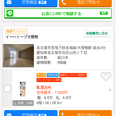
空室確認
電話で問合せ
無料
お店にLINEで相談する
無料
賃貸マンション
初期費用に注目
イーハトーブ大曽根
名古屋市営地下鉄名城線/大曽根駅 徒歩2分
愛知県名古屋市北区山田１丁目
築年数
築11年
建物階数
9階建
即入居
写真充実
無料オンライン相談可
インターネット無料
6.8
万円
管理費等：7,000円
敷
6.8万
礼
6.8万
6階
1K
28.9㎡
画像 : 23枚
空室確認
電話で問合せ
無料