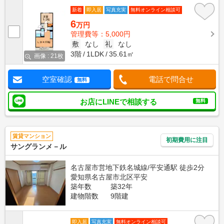
新着
即入居
写真充実
無料オンライン相談可
6
万円
管理費等：5,000円
敷
なし
礼
なし
3階
1LDK
35.61㎡
画像 : 21枚
空室確認
電話で問合せ
無料
お店にLINEで相談する
無料
賃貸マンション
初期費用に注目
サングランメ－ル
名古屋市営地下鉄名城線/平安通駅 徒歩2分
愛知県名古屋市北区平安
築年数
築32年
建物階数
9階建
即入居
写真充実
無料オンライン相談可