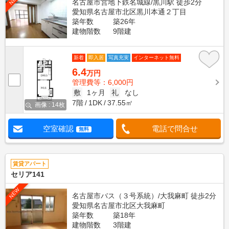
名古屋市営地下鉄名城線/黒川駅 徒歩2分
愛知県名古屋市北区黒川本通２丁目
築年数
築26年
建物階数
9階建
新着
即入居
写真充実
インターネット無料
6.4
万円
管理費等：6,000円
敷
1ヶ月
礼
なし
7階
1DK
37.55㎡
画像 : 14枚
空室確認
電話で問合せ
無料
賃貸アパート
セリア141
NEW
名古屋市バス（３号系統）/大我麻町 徒歩2分
愛知県名古屋市北区大我麻町
築年数
築18年
建物階数
3階建