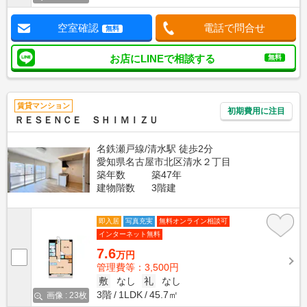
空室確認
電話で問合せ
無料
お店にLINEで相談する
無料
賃貸マンション
初期費用に注目
ＲＥＳＥＮＣＥ ＳＨＩＭＩＺＵ
名鉄瀬戸線/清水駅 徒歩2分
愛知県名古屋市北区清水２丁目
築年数
築47年
建物階数
3階建
即入居
写真充実
無料オンライン相談可
インターネット無料
7.6
万円
管理費等：3,500円
敷
なし
礼
なし
3階
1LDK
45.7㎡
画像 : 23枚