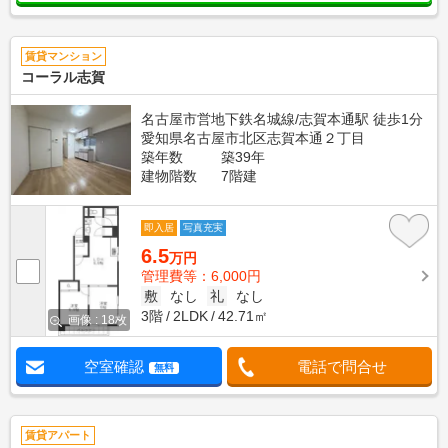
賃貸マンション
コーラル志賀
名古屋市営地下鉄名城線/志賀本通駅 徒歩1分
愛知県名古屋市北区志賀本通２丁目
築年数
築39年
建物階数
7階建
即入居
写真充実
6.5
万円
管理費等：6,000円
敷
なし
礼
なし
3階
2LDK
42.71㎡
画像 : 18枚
空室確認
電話で問合せ
無料
賃貸アパート