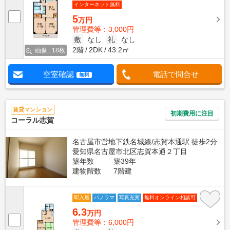
インターネット無料
5
万円
管理費等：3,000円
敷
なし
礼
なし
2階
2DK
43.2㎡
画像 : 18枚
空室確認
電話で問合せ
無料
賃貸マンション
初期費用に注目
コーラル志賀
名古屋市営地下鉄名城線/志賀本通駅 徒歩2分
愛知県名古屋市北区志賀本通２丁目
築年数
築39年
建物階数
7階建
即入居
パノラマ
写真充実
無料オンライン相談可
6.3
万円
管理費等：6,000円