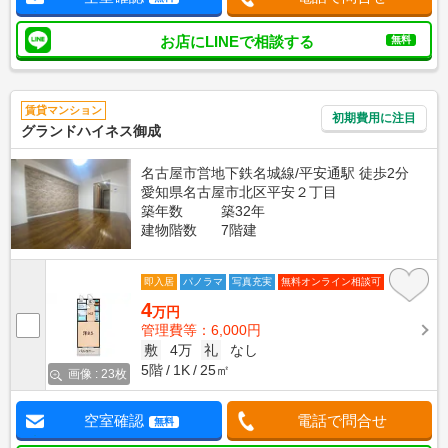
お店にLINEで相談する
無料
賃貸マンション
初期費用に注目
グランドハイネス御成
名古屋市営地下鉄名城線/平安通駅 徒歩2分
愛知県名古屋市北区平安２丁目
築年数
築32年
建物階数
7階建
即入居
パノラマ
写真充実
無料オンライン相談可
4
万円
管理費等：6,000円
敷
4万
礼
なし
5階
1K
25㎡
画像 : 23枚
空室確認
電話で問合せ
無料