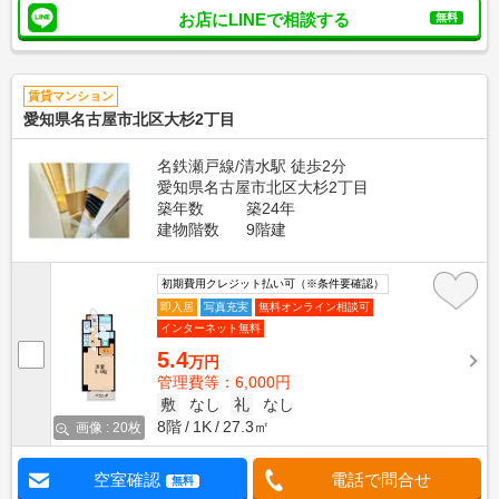
お店にLINEで相談する
無料
賃貸マンション
愛知県名古屋市北区大杉2丁目
名鉄瀬戸線/清水駅 徒歩2分
愛知県名古屋市北区大杉2丁目
築年数
築24年
建物階数
9階建
初期費用クレジット払い可（※条件要確認）
即入居
写真充実
無料オンライン相談可
インターネット無料
5.4
万円
管理費等：6,000円
敷
なし
礼
なし
8階
1K
27.3㎡
画像 : 20枚
空室確認
電話で問合せ
無料