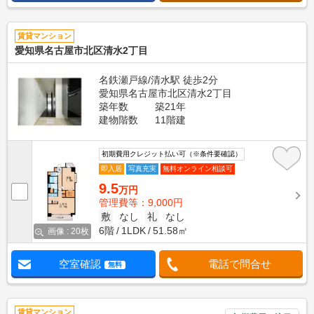
賃貸マンション
愛知県名古屋市北区清水2丁目
名鉄瀬戸線/清水駅 徒歩2分
愛知県名古屋市北区清水2丁目
築年数
築21年
建物階数
11階建
初期費用クレジット払い可（※条件要確認）
即入居
写真充実
無料オンライン相談可
9.5
万円
管理費等：9,000円
敷
なし
礼
なし
6階
1LDK
51.58㎡
画像 : 20枚
空室確認
電話で問合せ
無料
賃貸マンション