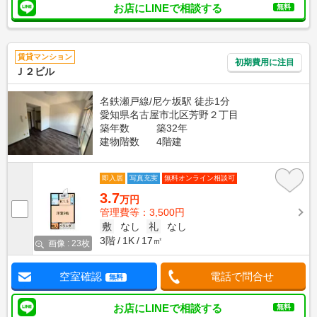
お店にLINEで相談する
無料
賃貸マンション
初期費用に注目
Ｊ２ビル
名鉄瀬戸線/尼ケ坂駅 徒歩1分
愛知県名古屋市北区芳野２丁目
築年数
築32年
建物階数
4階建
即入居
写真充実
無料オンライン相談可
3.7
万円
管理費等：3,500円
敷
なし
礼
なし
3階
1K
17㎡
画像 : 23枚
空室確認
電話で問合せ
無料
お店にLINEで相談する
無料