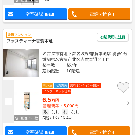
画像 : 19枚
空室確認
電話で問合せ
無料
賃貸マンション
初期費用に注目
ファスティーナ志賀本通
名古屋市営地下鉄名城線/志賀本通駅 徒歩1分
愛知県名古屋市北区志賀本通２丁目
築年数
築7年
建物階数
10階建
即入居
写真充実
無料オンライン相談可
インターネット無料
6.5
万円
管理費等：5,000円
敷
なし
礼
なし
5階
1K
26.4㎡
画像 : 23枚
空室確認
電話で問合せ
無料