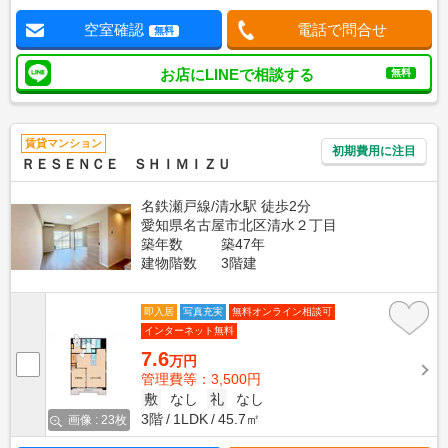
空室確認
電話で問合せ
無料
お店にLINEで相談する
無料
賃貸マンション
初期費用に注目
ＲＥＳＥＮＣＥ ＳＨＩＭＩＺＵ
名鉄瀬戸線/清水駅 徒歩2分
愛知県名古屋市北区清水２丁目
築年数
築47年
建物階数
3階建
即入居
写真充実
無料オンライン相談可
インターネット無料
7.6
万円
管理費等：3,500円
敷
なし
礼
なし
3階
1LDK
45.7㎡
画像 : 23枚