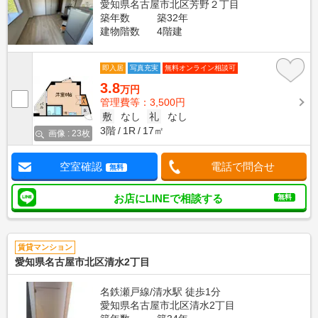
愛知県名古屋市北区芳野２丁目
築年数
築32年
建物階数
4階建
即入居
写真充実
無料オンライン相談可
3.8
万円
管理費等：3,500円
敷
なし
礼
なし
3階
1R
17㎡
画像 : 23枚
空室確認
電話で問合せ
無料
お店にLINEで相談する
無料
賃貸マンション
愛知県名古屋市北区清水2丁目
名鉄瀬戸線/清水駅 徒歩1分
愛知県名古屋市北区清水2丁目