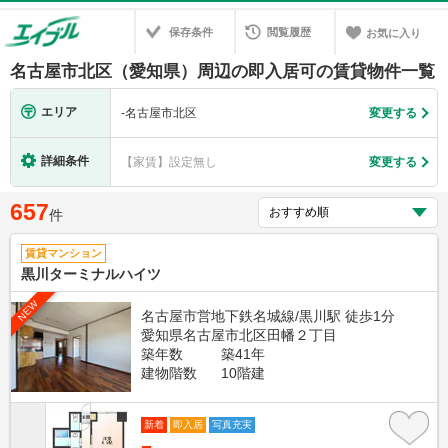
保存条件
閲覧履歴
お気に入り
名古屋市北区（愛知県）周辺の即入居可の賃貸物件一覧
エリア
-
名古屋市北区
変更する
詳細条件
【家賃】設定無し
変更する
657
件
賃貸マンション
黒川ターミナルハイツ
NEW
名古屋市営地下鉄名城線/黒川駅 徒歩1分
愛知県名古屋市北区田幡２丁目
築年数
築41年
建物階数
10階建
新着
即入居
写真充実