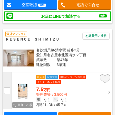
空室確認
電話で問合せ
無料
お店にLINEで相談する
無料
賃貸マンション
初期費用に注目
ＲＥＳＥＮＣＥ ＳＨＩＭＩＺＵ
名鉄瀬戸線/清水駅 徒歩2分
愛知県名古屋市北区清水２丁目
築年数
築47年
建物階数
3階建
即入居
写真充実
無料オンライン相談可
インターネット無料
7.5
万円
管理費等：3,500円
敷
なし
礼
なし
2階
1LDK
45.7㎡
画像 : 23枚