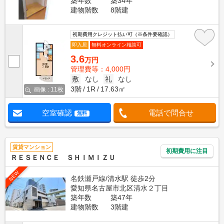
築年数
築34年
建物階数
8階建
初期費用クレジット払い可（※条件要確認）
即入居
無料オンライン相談可
3.6
万円
管理費等：4,000円
敷
なし
礼
なし
3階
1R
17.63㎡
画像 : 11枚
空室確認
電話で問合せ
無料
賃貸マンション
初期費用に注目
ＲＥＳＥＮＣＥ ＳＨＩＭＩＺＵ
NEW
名鉄瀬戸線/清水駅 徒歩2分
愛知県名古屋市北区清水２丁目
築年数
築47年
建物階数
3階建